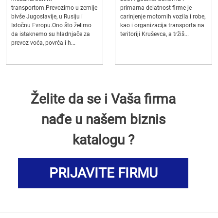
transportom.Prevozimo u zemlje
primarna delatnost firme je
bivše Jugoslavije, u Rusiju i
carinjenje motornih vozila i robe,
Istočnu Evropu.Ono što želimo
kao i organizacija transporta na
da istaknemo su hladnjače za
teritoriji Kruševca, a tržiš...
prevoz voća, povrća i h...
Želite da se i Vaša firma
nađe u našem biznis
katalogu ?
PRIJAVITE FIRMU