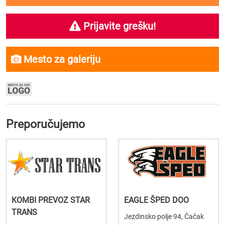
Prijavite grešku!
Mesto za galeriju
Preporučujemo
KOMBI PREVOZ STAR
EAGLE ŠPED DOO
TRANS
Jezdinsko polje 94, Čačak