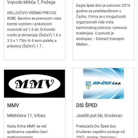
Vojvode Mišića 7, Požega
Eagle šped doo je osnovan 2016
godine sa predstavštvom u
ISKLJUČIVO VRŠIMO PREVOZ
Čačku. Firma je u mogućnosti
ROBE. Bavimo se prevozom robe
organizovati više vrsta
kombi vozilom i prikolicom
kamionskog prevoza i prevoza
nosivosti od 1.5 do 3t.Kombi
materijala. U ponudi je
vozilo je dimenzija (ŠxDxV) 1.6 x
dostupan: - Domaći transpot-
3.3 x 1.75m ili 4 euro palete, a
Međun...
prikolica (ŠxDxV) 1.7...
MMV
DIS ŠPED
Miletićeva 11, Vrbas
Jasički put bb, Kruševac
Naša firma MMV se već
Preduzeće Dis Šped doo
godinama uspešno bavi
Kruševac uspešno posluje od
međunarodnim
2007. godine. Osnovna i