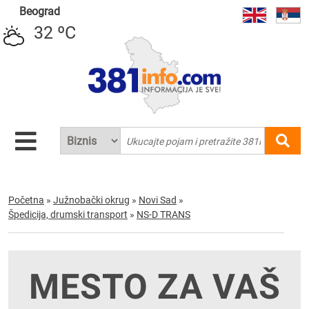
Beograd
32 ºC
Početna
»
Južnobački okrug
»
Novi Sad
»
Špedicija, drumski transport
»
NS-D TRANS