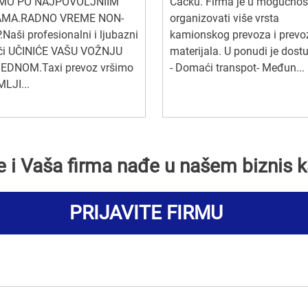
MO PO NAJPOVOLJNIIM
Čačku. Firma je u mogućnos
MA.RADNO VREME NON-
organizovati više vrsta
Naši profesionalni i ljubazni
kamionskog prevoza i prevo
či UČINIĆE VAŠU VOŽNJU
materijala. U ponudi je dost
EDNOM.Taxi prevoz vršimo
- Domaći transpot- Međun...
LJI...
se i Vaša firma nađe u našem biznis k
PRIJAVITE FIRMU