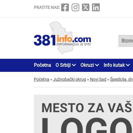
PRATITE NAS:
Početna
O Srbiji
Okruzi
Info kutak
Početna
»
Južnobački okrug
»
Novi Sad
»
Špedicija, d