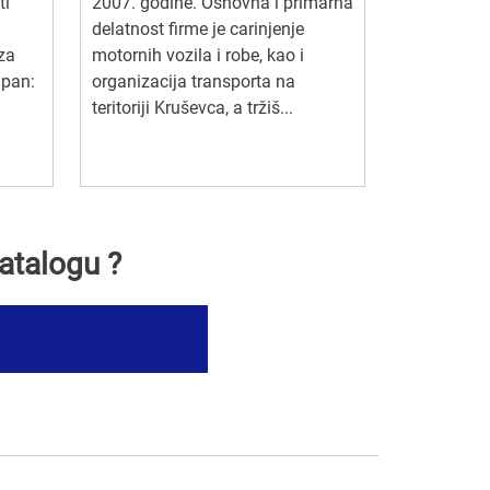
ti
2007. godine. Osnovna i primarna
delatnost firme je carinjenje
za
motornih vozila i robe, kao i
upan:
organizacija transporta na
teritoriji Kruševca, a tržiš...
atalogu ?