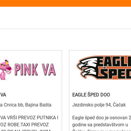
 VA
EAGLE ŠPED DOO
a Crvica bb, Bajina Bašta
Jezdinsko polje 94, Čačak
 VA VRŠI PREVOZ PUTNIKA I
Eagle šped doo je osnovan 
OZ ROBE.TAXI PREVOZ
godine sa predstavštvom u