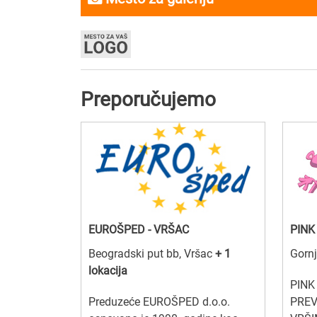
Preporučujemo
EUROŠPED - VRŠAC
PINK
Beogradski put bb, Vršac
+ 1
Gornj
lokacija
PINK
Preduzeće EUROŠPED d.o.o.
PREV