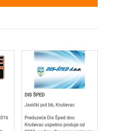
DIS ŠPED
Jasički put bb, Kruševac
2016
Preduzeće Dis Šped doo
Kruševac uspešno posluje od