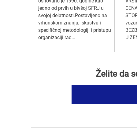
osnovano je 1990. godine kao
VRŠI
jedno od prvih u bivšoj SFRJ u
CENA
svojoj delatnosti.Postavljeno na
STOP.
vrhunskom znanju, iskustvu i
voza
specifičnoj metodologiji i pristupu
BEZB
organizaciji rad...
U ZEM
Želite da 