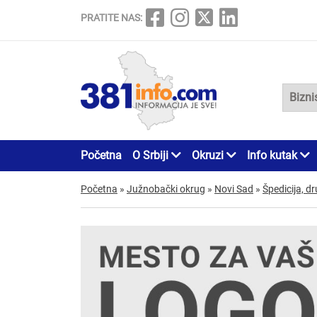
PRATITE NAS:
Početna
O Srbiji
Okruzi
Info kutak
Početna
»
Južnobački okrug
»
Novi Sad
»
Špedicija, d