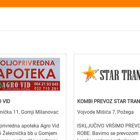
 VID
KOMBI PREVOZ STAR TRA
nička 11, Gornji Milanovac
Vojvode Mišića 7, Požega
privredna apoteka Agro Vid
ISKLJUČIVO VRŠIMO PREV
ci Železnička bb u Gornjem
ROBE. Bavimo se prevozom 