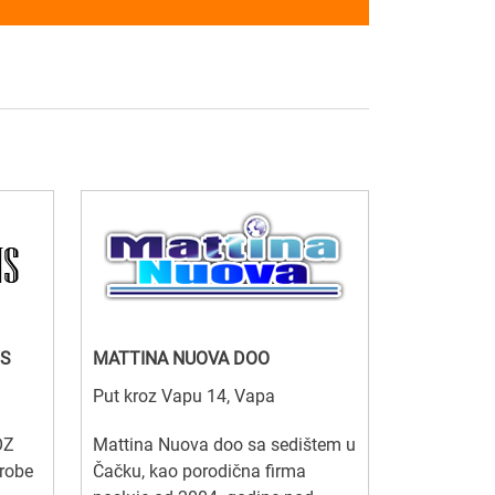
NS
MATTINA NUOVA DOO
Put kroz Vapu 14, Vapa
OZ
Mattina Nuova doo sa sedištem u
robe
Čačku, kao porodična firma