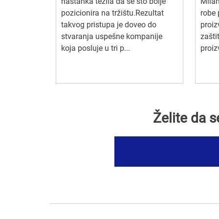
nastanka težila da se što bolje
Milan
pozicionira na tržištu.Rezultat
robe 
takvog pristupa je doveo do
proiz
stvaranja uspešne kompanije
zašti
koja posluje u tri p...
proiz
Želite da 