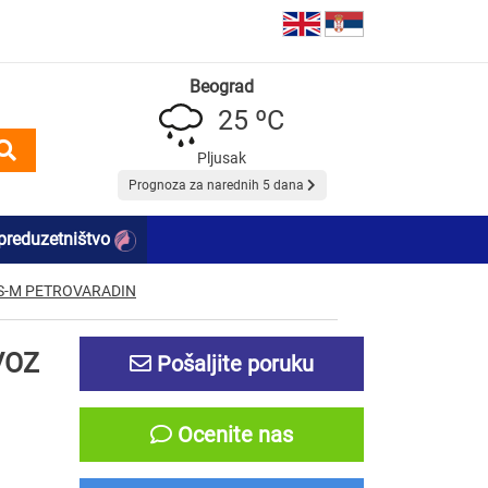
Beograd
25 ºC
Pljusak
Prognoza za narednih 5 dana
preduzetništvo
S-M PETROVARADIN
VOZ
Pošaljite poruku
Ocenite nas