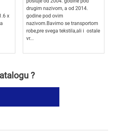
posluje od 2004. godine pod
i
drugim nazivom, a od 2014.
1.6 x
godine pod ovim
 a
nazivom.Bavimo se transportom
robe,pre svega tekstila,ali i ostale
vr...
atalogu ?