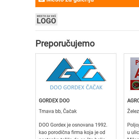
Preporučujemo
GORDEX DOO
AGRO
Trnava bb, Čačak
Želez
DOO Gordex je osnovana 1992.
Poljo
kao porodična firma koja je od
u uli