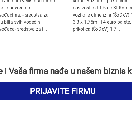
ovcu nudi veliki asortiman
kombi vozilom i prikolicom
poljoprivrednim
nosivosti od 1.5 do 3t.Komb
vođačima: - sredstva za
vozilo je dimenzija (ŠxDxV) 
tu bilja svih vodećih
3.3 x 1.75m ili 4 euro palete,
vođača- sredstva za i...
prikolica (ŠxDxV) 1.7...
se i Vaša firma nađe u našem biznis k
PRIJAVITE FIRMU