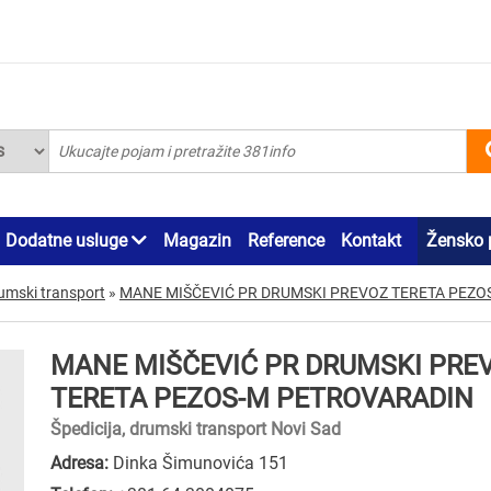
Dodatne usluge
Magazin
Reference
Kontakt
Žensko 
rumski transport
»
MANE MIŠČEVIĆ PR DRUMSKI PREVOZ TERETA PEZO
MANE MIŠČEVIĆ PR DRUMSKI PRE
TERETA PEZOS-M PETROVARADIN
Špedicija, drumski transport Novi Sad
Adresa:
Dinka Šimunovića 151