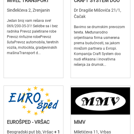
MIVEL TRANSPORT
CRAFT SYSTEM DOO
Sinđelićeva 2, Zrenjanin
Dr Dragiše Mišovića 21/1,
Čačak
Jedan broj vam rešava sve!
069/200-35-31! Selidbe sa i bez
Bavimo se drumskim prevozom
radnika Prevoz paletirane robe
tereta. Međunarodno
Prevoz rinfuzne robePrevoz
orijentisana firma usmerena
šutaPrevoz automobila, teretnih
prema budućnosti, sa jakom
vozila, motocikla, gradjevinskih
mrežom partnera u Evropi.
mašinaTransport d...
Kompanija Craft System doo
nudi efikasna i inovativna
rešenja za drumsk...
EUROŠPED - VRŠAC
MMV
Beogradski put bb, Vršac
+ 1
Miletićeva 11, Vrbas