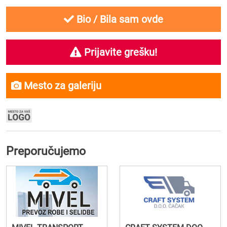
Bio / Bila sam ovde
Prijavite grešku!
Mesto za galeriju
Preporučujemo