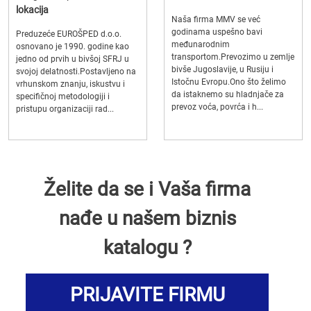
lokacija
Naša firma MMV se već
godinama uspešno bavi
Preduzeće EUROŠPED d.o.o.
međunarodnim
osnovano je 1990. godine kao
transportom.Prevozimo u zemlje
jedno od prvih u bivšoj SFRJ u
bivše Jugoslavije, u Rusiju i
svojoj delatnosti.Postavljeno na
Istočnu Evropu.Ono što želimo
vrhunskom znanju, iskustvu i
da istaknemo su hladnjače za
specifičnoj metodologiji i
prevoz voća, povrća i h...
pristupu organizaciji rad...
Želite da se i Vaša firma
nađe u našem biznis
katalogu ?
PRIJAVITE FIRMU