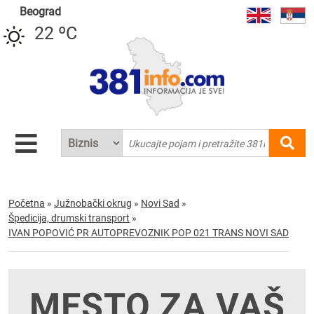
Beograd
22 ºC
Početna
»
Južnobački okrug
»
Novi Sad
»
Špedicija, drumski transport
»
IVAN POPOVIĆ PR AUTOPREVOZNIK POP 021 TRANS NOVI SAD