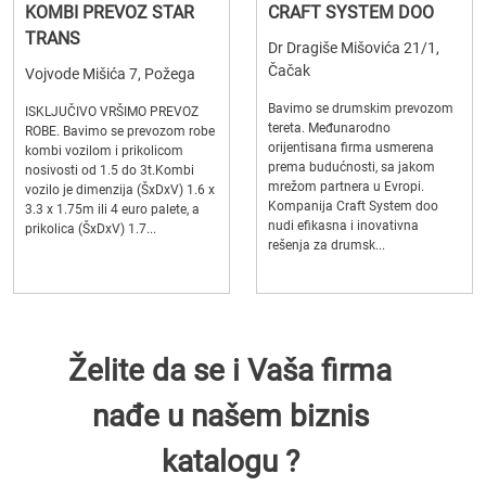
KOMBI PREVOZ STAR
CRAFT SYSTEM DOO
TRANS
Dr Dragiše Mišovića 21/1,
Čačak
Vojvode Mišića 7, Požega
Bavimo se drumskim prevozom
ISKLJUČIVO VRŠIMO PREVOZ
tereta. Međunarodno
ROBE. Bavimo se prevozom robe
orijentisana firma usmerena
kombi vozilom i prikolicom
prema budućnosti, sa jakom
nosivosti od 1.5 do 3t.Kombi
mrežom partnera u Evropi.
vozilo je dimenzija (ŠxDxV) 1.6 x
Kompanija Craft System doo
3.3 x 1.75m ili 4 euro palete, a
nudi efikasna i inovativna
prikolica (ŠxDxV) 1.7...
rešenja za drumsk...
Želite da se i Vaša firma
nađe u našem biznis
katalogu ?