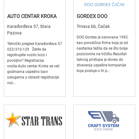
AUTO CENTAR KROKA
GORDEX DOO
Karađorđeva 57, Stara
Trnava bb, Čačak
Pazova
DOO Gordex je osnovana 1992.
kao porodična firma koja je od
Tehnički pregled Karađorđeva 57
nastanka težila da se što bolje
022/310-129 Želite da
pozicionira na tržištu.Rezultat
registrujete vozilo brzo i
takvog pristupa je doveo do
povoljno? Registracija
stvaranja uspešne kompanije
vozila:Auto centar Kroka se već
koja posluje u tri p...
godinama uspešno bavi
uslugama u oblasti registracije
voz...