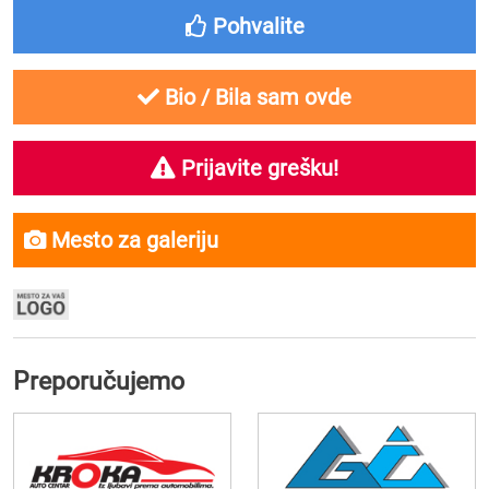
Pohvalite
Bio / Bila sam ovde
Prijavite grešku!
Mesto za galeriju
Preporučujemo