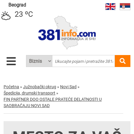
Beograd
23 ºC
Početna
»
Južnobački okrug
»
Novi Sad
»
Špedicija, drumski transport
»
FIN PARTNER DOO OSTALE PRATEĆE DELATNOSTI U
SAOBRAĆAJU NOVI SAD