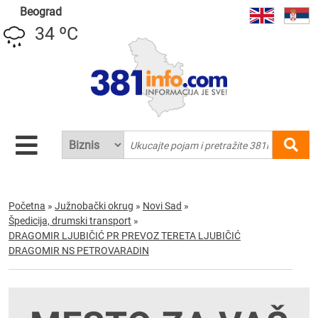
Beograd
34 ºC
Početna
»
Južnobački okrug
»
Novi Sad
»
Špedicija, drumski transport
»
DRAGOMIR LJUBIČIĆ PR PREVOZ TERETA LJUBIČIĆ
DRAGOMIR NS PETROVARADIN