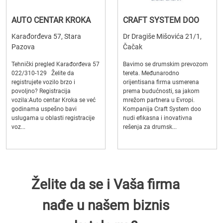
AUTO CENTAR KROKA
CRAFT SYSTEM DOO
Karađorđeva 57, Stara
Dr Dragiše Mišovića 21/1,
Pazova
Čačak
Tehnički pregled Karađorđeva 57
Bavimo se drumskim prevozom
022/310-129 Želite da
tereta. Međunarodno
registrujete vozilo brzo i
orijentisana firma usmerena
povoljno? Registracija
prema budućnosti, sa jakom
vozila:Auto centar Kroka se već
mrežom partnera u Evropi.
godinama uspešno bavi
Kompanija Craft System doo
uslugama u oblasti registracije
nudi efikasna i inovativna
voz...
rešenja za drumsk...
Želite da se i Vaša firma
nađe u našem biznis