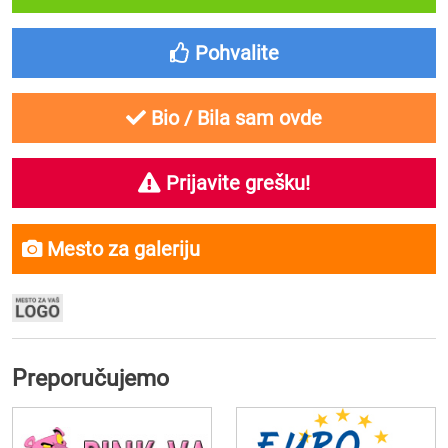
Pohvalite
Bio / Bila sam ovde
Prijavite grešku!
Mesto za galeriju
Preporučujemo