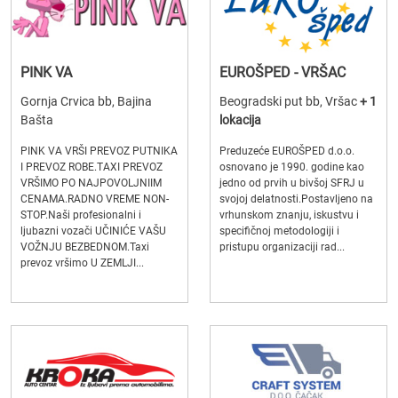
PINK VA
EUROŠPED - VRŠAC
Gornja Crvica bb, Bajina
Beogradski put bb, Vršac
+ 1
Bašta
lokacija
PINK VA VRŠI PREVOZ PUTNIKA
Preduzeće EUROŠPED d.o.o.
I PREVOZ ROBE.TAXI PREVOZ
osnovano je 1990. godine kao
VRŠIMO PO NAJPOVOLJNIIM
jedno od prvih u bivšoj SFRJ u
CENAMA.RADNO VREME NON-
svojoj delatnosti.Postavljeno na
STOP.Naši profesionalni i
vrhunskom znanju, iskustvu i
ljubazni vozači UČINIĆE VAŠU
specifičnoj metodologiji i
VOŽNJU BEZBEDNOM.Taxi
pristupu organizaciji rad...
prevoz vršimo U ZEMLJI...