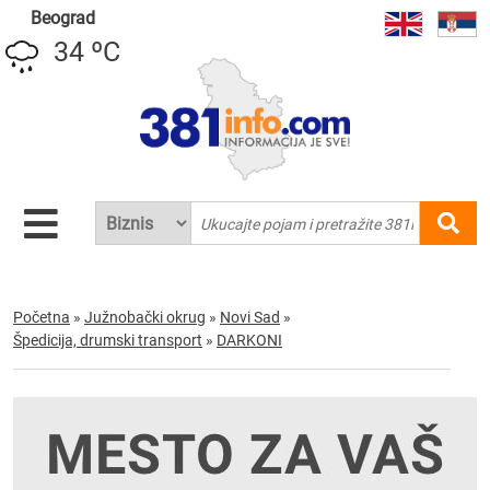
Beograd
34 ºC
Početna
»
Južnobački okrug
»
Novi Sad
»
Špedicija, drumski transport
»
DARKONI