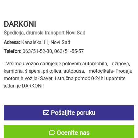
DARKONI
Špedicija, drumski transport Novi Sad
Adresa:
Kanalska 11, Novi Sad
Telefon:
063/51-52-30
,
063/51-55-57
- Vršimo uvozno carinjenje polovnih automobila, džipova,
kamiona, šlepera, prikolica, autobusa, motocikala- Prodaju
motornih vozila- Saveti i stručna pomoć 0-24hI upamtite
jedan je DARKONI!
Pošaljite poruku
Ocenite nas