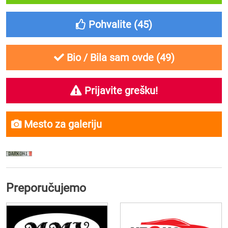
Pohvalite (
45
)
Bio / Bila sam ovde (
49
)
Prijavite grešku!
Mesto za galeriju
Preporučujemo