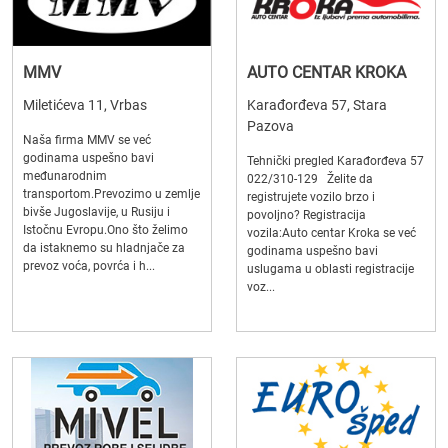
MMV
AUTO CENTAR KROKA
Miletićeva 11, Vrbas
Karađorđeva 57, Stara
Pazova
Naša firma MMV se već
godinama uspešno bavi
Tehnički pregled Karađorđeva 57
međunarodnim
022/310-129 Želite da
transportom.Prevozimo u zemlje
registrujete vozilo brzo i
bivše Jugoslavije, u Rusiju i
povoljno? Registracija
Istočnu Evropu.Ono što želimo
vozila:Auto centar Kroka se već
da istaknemo su hladnjače za
godinama uspešno bavi
prevoz voća, povrća i h...
uslugama u oblasti registracije
voz...