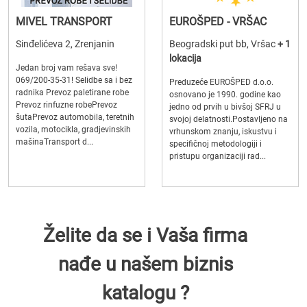
MIVEL TRANSPORT
EUROŠPED - VRŠAC
Sinđelićeva 2, Zrenjanin
Beogradski put bb, Vršac
+ 1
lokacija
Jedan broj vam rešava sve!
069/200-35-31! Selidbe sa i bez
Preduzeće EUROŠPED d.o.o.
radnika Prevoz paletirane robe
osnovano je 1990. godine kao
Prevoz rinfuzne robePrevoz
jedno od prvih u bivšoj SFRJ u
šutaPrevoz automobila, teretnih
svojoj delatnosti.Postavljeno na
vozila, motocikla, gradjevinskih
vrhunskom znanju, iskustvu i
mašinaTransport d...
specifičnoj metodologiji i
pristupu organizaciji rad...
Želite da se i Vaša firma
nađe u našem biznis
katalogu ?