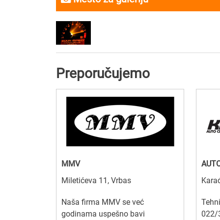
Preporučujemo
MMV
AUTO
Miletićeva 11, Vrbas
Kara
Naša firma MMV se već
Tehni
godinama uspešno bavi
022/