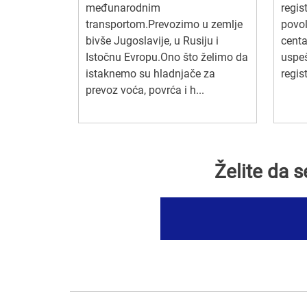
međunarodnim
regis
transportom.Prevozimo u zemlje
povol
bivše Jugoslavije, u Rusiju i
cent
Istočnu Evropu.Ono što želimo da
uspeš
istaknemo su hladnjače za
regist
prevoz voća, povrća i h...
Želite da 