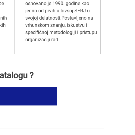
be
osnovano je 1990. godine kao
jedno od prvih u bivšoj SFRJ u
tnih
svojoj delatnosti.Postavljeno na
kih
vrhunskom znanju, iskustvu i
specifičnoj metodologiji i pristupu
organizaciji rad...
atalogu ?