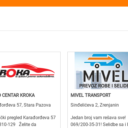
 CENTAR KROKA
MIVEL TRANSPORT
đorđeva 57, Stara Pazova
Sinđelićeva 2, Zrenjanin
čki pregled Karađorđeva 57
Jedan broj vam rešava sve!
310-129 Želite da
069/200-35-31! Selidbe sa i