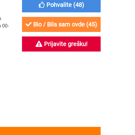
Pohvalite (
48
)
m
Bio / Bila sam ovde (
45
)
 00-
Prijavite grešku!