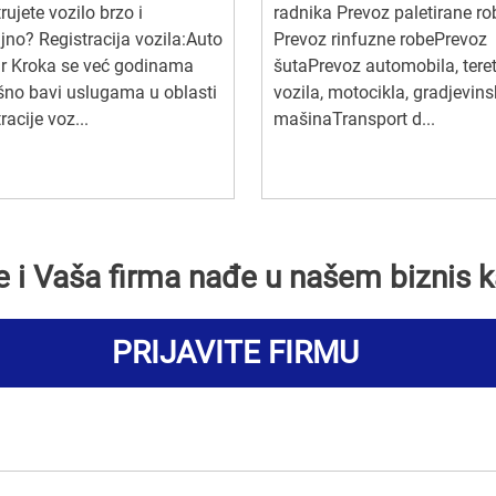
trujete vozilo brzo i
radnika Prevoz paletirane ro
jno? Registracija vozila:Auto
Prevoz rinfuzne robePrevoz
ar Kroka se već godinama
šutaPrevoz automobila, tere
no bavi uslugama u oblasti
vozila, motocikla, gradjevins
racije voz...
mašinaTransport d...
se i Vaša firma nađe u našem biznis k
PRIJAVITE FIRMU