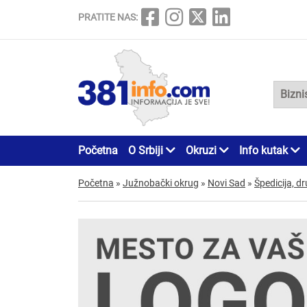
PRATITE NAS:
Početna
O Srbiji
Okruzi
Info kutak
Početna
»
Južnobački okrug
»
Novi Sad
»
Špedicija, d