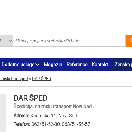
Dodatne usluge
Magazin
Reference
Kontakt
Žensko 
rumski transport
»
DAR ŠPED
DAR ŠPED
Špedicija, drumski transport Novi Sad
Adresa:
Kanalska 11, Novi Sad
Telefon:
063/51-52-30
,
063/51-55-57