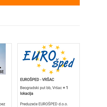
EUROŠPED - VRŠAC
Beogradski put bb, Vršac
+ 1
lokacija
 bez
Preduzeće EUROŠPED d.o.o.