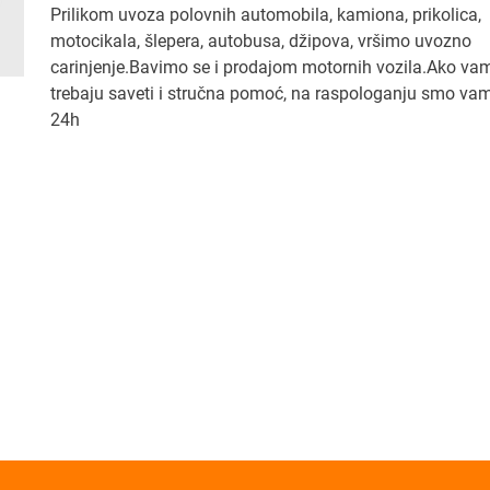
Prilikom uvoza polovnih automobila, kamiona, prikolica,
motocikala, šlepera, autobusa, džipova, vršimo uvozno
carinjenje.Bavimo se i prodajom motornih vozila.Ako va
trebaju saveti i stručna pomoć, na raspologanju smo vam
24h