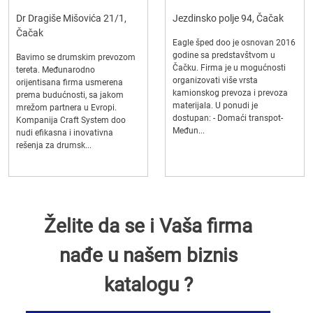
Dr Dragiše Mišovića 21/1,
Jezdinsko polje 94, Čačak
Čačak
Eagle šped doo je osnovan 2016
godine sa predstavštvom u
Bavimo se drumskim prevozom
Čačku. Firma je u mogućnosti
tereta. Međunarodno
organizovati više vrsta
orijentisana firma usmerena
kamionskog prevoza i prevoza
prema budućnosti, sa jakom
materijala. U ponudi je
mrežom partnera u Evropi.
dostupan: - Domaći transpot-
Kompanija Craft System doo
Međun...
nudi efikasna i inovativna
rešenja za drumsk...
Želite da se i Vaša firma
nađe u našem biznis
katalogu ?