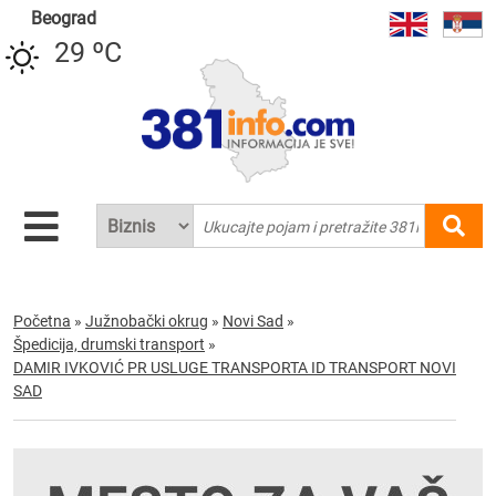
Beograd
29 ºC
Početna
»
Južnobački okrug
»
Novi Sad
»
Špedicija, drumski transport
»
DAMIR IVKOVIĆ PR USLUGE TRANSPORTA ID TRANSPORT NOVI
SAD