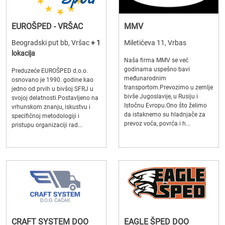
EUROŠPED - VRŠAC
MMV
Beogradski put bb, Vršac
+ 1
Miletićeva 11, Vrbas
lokacija
Naša firma MMV se već
godinama uspešno bavi
Preduzeće EUROŠPED d.o.o.
međunarodnim
osnovano je 1990. godine kao
transportom.Prevozimo u zemlje
jedno od prvih u bivšoj SFRJ u
bivše Jugoslavije, u Rusiju i
svojoj delatnosti.Postavljeno na
Istočnu Evropu.Ono što želimo
vrhunskom znanju, iskustvu i
da istaknemo su hladnjače za
specifičnoj metodologiji i
prevoz voća, povrća i h...
pristupu organizaciji rad...
CRAFT SYSTEM DOO
EAGLE ŠPED DOO