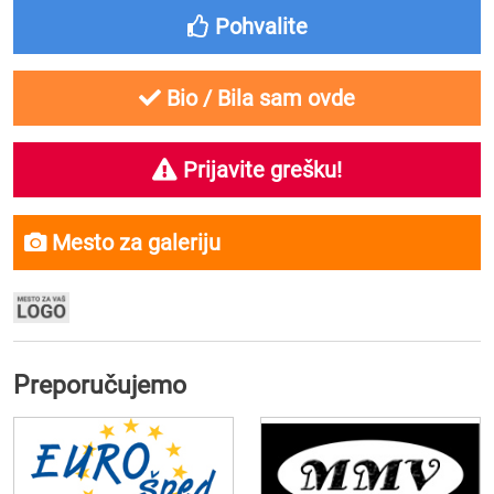
Pohvalite
Bio / Bila sam ovde
Prijavite grešku!
Mesto za galeriju
Preporučujemo