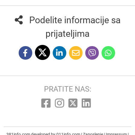
Podelite informacije sa
prijateljima
PRATITE NAS:
381info.com developed by
011info.com
|
Zaposlenje
|
Impressum
|