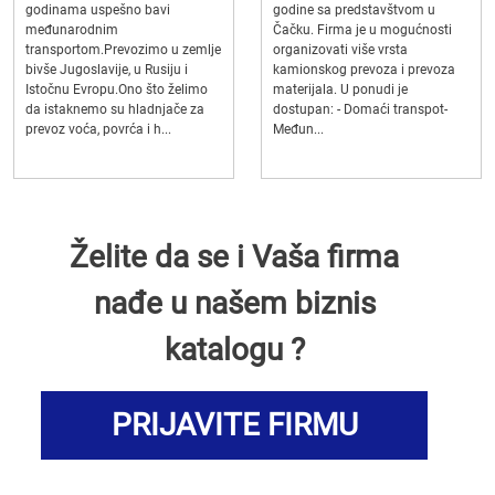
godinama uspešno bavi
godine sa predstavštvom u
međunarodnim
Čačku. Firma je u mogućnosti
transportom.Prevozimo u zemlje
organizovati više vrsta
bivše Jugoslavije, u Rusiju i
kamionskog prevoza i prevoza
Istočnu Evropu.Ono što želimo
materijala. U ponudi je
da istaknemo su hladnjače za
dostupan: - Domaći transpot-
prevoz voća, povrća i h...
Međun...
Želite da se i Vaša firma
nađe u našem biznis
katalogu ?
PRIJAVITE FIRMU