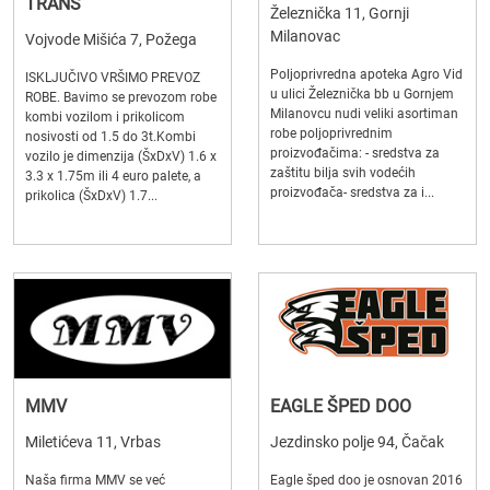
TRANS
Železnička 11, Gornji
Milanovac
Vojvode Mišića 7, Požega
Poljoprivredna apoteka Agro Vid
ISKLJUČIVO VRŠIMO PREVOZ
u ulici Železnička bb u Gornjem
ROBE. Bavimo se prevozom robe
Milanovcu nudi veliki asortiman
kombi vozilom i prikolicom
robe poljoprivrednim
nosivosti od 1.5 do 3t.Kombi
proizvođačima: - sredstva za
vozilo je dimenzija (ŠxDxV) 1.6 x
zaštitu bilja svih vodećih
3.3 x 1.75m ili 4 euro palete, a
proizvođača- sredstva za i...
prikolica (ŠxDxV) 1.7...
MMV
EAGLE ŠPED DOO
Miletićeva 11, Vrbas
Jezdinsko polje 94, Čačak
Naša firma MMV se već
Eagle šped doo je osnovan 2016