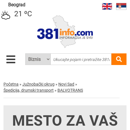
Beograd
21 ºC
Početna
»
Južnobački okrug
»
Novi Sad
»
Špedicija, drumski transport
»
BALVOTRANS