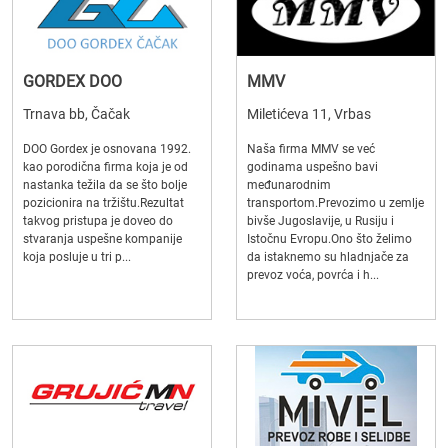
GORDEX DOO
MMV
Trnava bb, Čačak
Miletićeva 11, Vrbas
DOO Gordex je osnovana 1992.
Naša firma MMV se već
kao porodična firma koja je od
godinama uspešno bavi
nastanka težila da se što bolje
međunarodnim
pozicionira na tržištu.Rezultat
transportom.Prevozimo u zemlje
takvog pristupa je doveo do
bivše Jugoslavije, u Rusiju i
stvaranja uspešne kompanije
Istočnu Evropu.Ono što želimo
koja posluje u tri p...
da istaknemo su hladnjače za
prevoz voća, povrća i h...