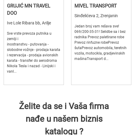
GRUJIĆ MN TRAVEL
MIVEL TRANSPORT
DOO
Sinđelićeva 2, Zrenjanin
Ive Lole Ribara bb, Arilje
Jedan broj vam rešava sve!
069/200-35-31! Selidbe sa i bez
Sve vrste prevoza putnika u
radnika Prevoz paletirane robe
zemlji i
Prevoz rinfuzne robePrevoz
inostranstvu - putovanja -
šutaPrevoz automobila, teretnih
slobodne vožnje - prodaja karata
vozila, motocikla, gradjevinskih
i rezervacija - prodaja avionskih
mašinaTransport d...
karata - transfer do aerodroma
Nikola Tesla i nazad - Linijski i
vanl...
Želite da se i Vaša firma
nađe u našem biznis
katalogu ?