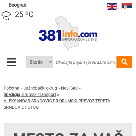
Beograd
25 ºC
Početna
»
Južnobački okrug
»
Novi Sad
»
Špedicija, drumski transport
»
ALEKSANDAR SRNDOVIĆ PR DRUMSKI PREVOZ TERETA
SRNDOVIĆ FUTOG