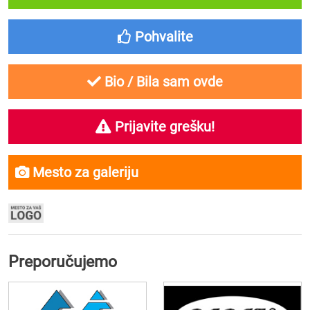
Pohvalite
Bio / Bila sam ovde
Prijavite grešku!
Mesto za galeriju
Preporučujemo