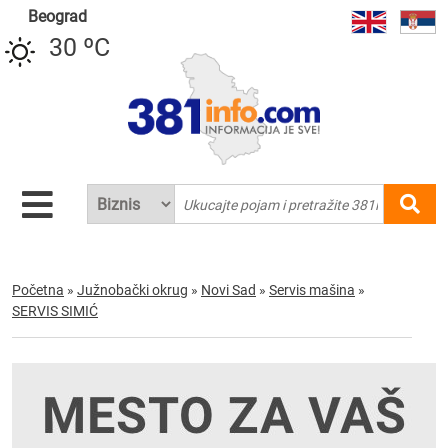
Beograd
30 ºC
Početna
»
Južnobački okrug
»
Novi Sad
»
Servis mašina
»
SERVIS SIMIĆ