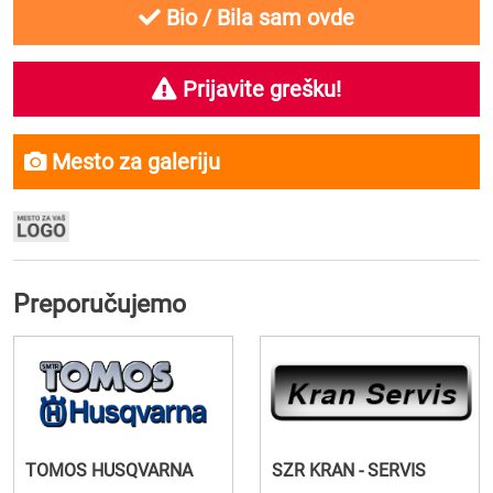
Bio / Bila sam ovde
Prijavite grešku!
Mesto za galeriju
Preporučujemo
TOMOS HUSQVARNA
SZR KRAN - SERVIS