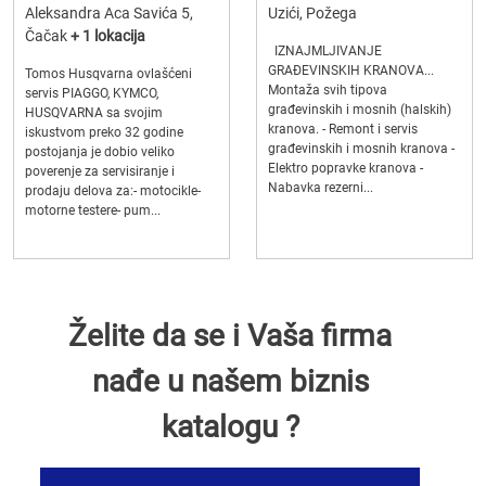
Aleksandra Aca Savića 5,
Uzići, Požega
Čačak
+ 1 lokacija
IZNAJMLJIVANJE
GRAĐEVINSKIH KRANOVA...
Tomos Husqvarna ovlašćeni
Montaža svih tipova
servis PIAGGO, KYMCO,
građevinskih i mosnih (halskih)
HUSQVARNA sa svojim
kranova. - Remont i servis
iskustvom preko 32 godine
građevinskih i mosnih kranova -
postojanja je dobio veliko
Elektro popravke kranova -
poverenje za servisiranje i
Nabavka rezerni...
prodaju delova za:- motocikle-
motorne testere- pum...
Želite da se i Vaša firma
nađe u našem biznis
katalogu ?