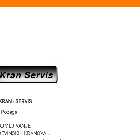
KRAN - SERVIS
, Požega
AJMLJIVANJE
EVINSKIH KRANOVA...