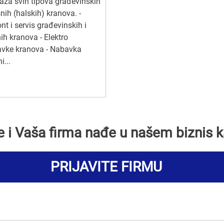
ža svih tipova građevinskih
nih (halskih) kranova. -
t i servis građevinskih i
h kranova - Elektro
avke kranova - Nabavka
i...
se i Vaša firma nađe u našem biznis k
PRIJAVITE FIRMU