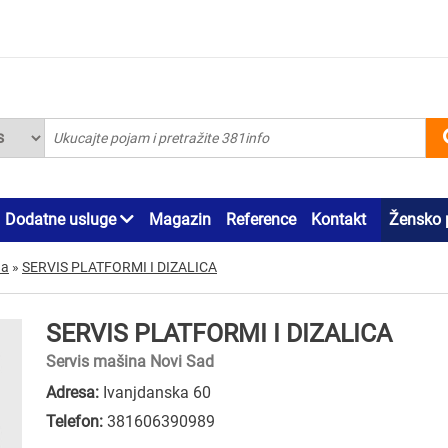
Dodatne usluge
Magazin
Reference
Kontakt
Žensko 
na
»
SERVIS PLATFORMI I DIZALICA
SERVIS PLATFORMI I DIZALICA
Servis mašina Novi Sad
Adresa:
Ivanjdanska 60
Telefon:
381606390989