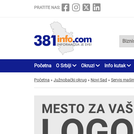
PRATITE NAS:
Početna
O Srbiji
Okruzi
Info kutak
Početna
»
Južnobački okrug
»
Novi Sad
»
Servis maši