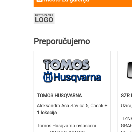
Preporučujemo
TOMOS HUSQVARNA
SZR 
Aleksandra Aca Savića 5, Čačak
+
Uzići
1 lokacija
IZN
Tomos Husqvarna ovlašćeni
GRAĐ