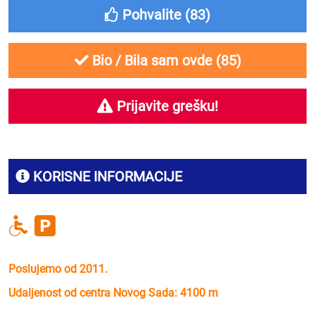
Pohvalite (
83
)
Bio / Bila sam ovde (
85
)
Prijavite grešku!
KORISNE INFORMACIJE
Poslujemo od 2011.
Udaljenost od centra Novog Sada: 4100 m