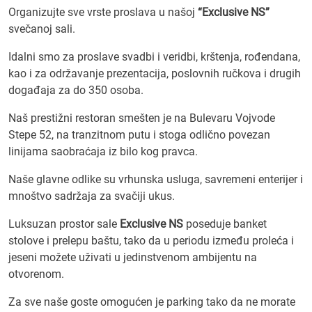
Organizujte sve vrste proslava u našoj
“Exclusive NS”
svečanoj sali.
Idalni smo za proslave svadbi i veridbi, krštenja, rođendana,
kao i za održavanje prezentacija, poslovnih ručkova i drugih
događaja za do 350 osoba.
Naš prestižni restoran smešten je na Bulevaru Vojvode
Stepe 52, na tranzitnom putu i stoga odlično povezan
linijama saobraćaja iz bilo kog pravca.
Naše glavne odlike su vrhunska usluga, savremeni enterijer i
mnoštvo sadržaja za svačiji ukus.
Luksuzan prostor sale
Exclusive NS
poseduje banket
stolove i prelepu baštu, tako da u periodu između proleća i
jeseni možete uživati u jedinstvenom ambijentu na
otvorenom.
Za sve naše goste omogućen je parking tako da ne morate