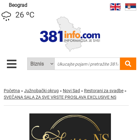
Beograd
26 ºC
Početna
»
Južnobački okrug
»
Novi Sad
»
Restorani za svadbe
»
SVEČANA SALA ZA SVE VRSTE PROSLAVA EXCLUSIVE NS