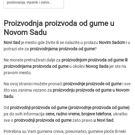
poslovanja, vlasnik i osniv...
Proizvodnja proizvoda od gume u
Novom Sadu
Novi Sad
je mesto gde živite ili se nalazite u prolazu
Novim Sadom
i u
potrazi ste za
proizvodnjama proizvoda od gume
?
Ne morate pretraživati dalje za
proizvodnjom proizvoda od gume ili
proizvodnjama proizvoda od gume
u okolini
Novog Sada
jer ste na
pravom mestu.
Na ovoj stranici možete pronaći
proizvodnje proizvode od gume
i sve
što vas zanima vezano za
proizvodnju proizvoda od gume u Novom
Sadu
.
Od
proizvodnji proizvoda od gume (proizvodnje proizvoda od gume)
pa do svih informacija
cene, radno vreme, brojeve telefona
, ukratko
sve o
proizvodnji proizvoda od gume
zato pravo
u Novi Sad
.
Potrebna su Vam gumena creva, pneumatici, gumene ploče ili neki