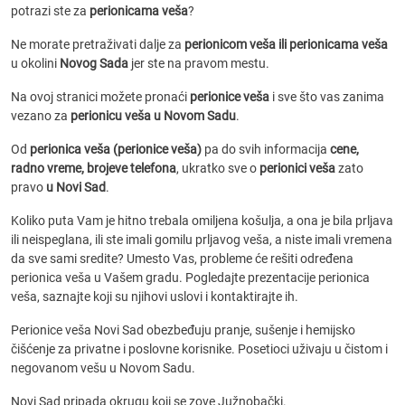
potrazi ste za
perionicama veša
?
Ne morate pretraživati dalje za
perionicom veša ili perionicama veša
u okolini
Novog Sada
jer ste na pravom mestu.
Na ovoj stranici možete pronaći
perionice veša
i sve što vas zanima
vezano za
perionicu veša u Novom Sadu
.
Od
perionica veša (perionice veša)
pa do svih informacija
cene,
radno vreme, brojeve telefona
, ukratko sve o
perionici veša
zato
pravo
u Novi Sad
.
Koliko puta Vam je hitno trebala omiljena košulja, a ona je bila prljava
ili neispeglana, ili ste imali gomilu prljavog veša, a niste imali vremena
da sve sami sredite? Umesto Vas, probleme će rešiti određena
perionica veša u Vašem gradu. Pogledajte prezentacije perionica
veša, saznajte koji su njihovi uslovi i kontaktirajte ih.
Perionice veša Novi Sad obezbeđuju pranje, sušenje i hemijsko
čišćenje za privatne i poslovne korisnike. Posetioci uživaju u čistom i
negovanom vešu u Novom Sadu.
Novi Sad pripada okrugu koji se zove Južnobački.