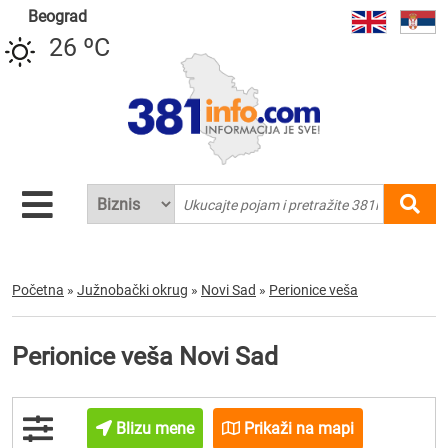
Beograd
26 ºC
Početna
»
Južnobački okrug
»
Novi Sad
»
Perionice veša
Perionice veša Novi Sad
Blizu mene
Prikaži na mapi