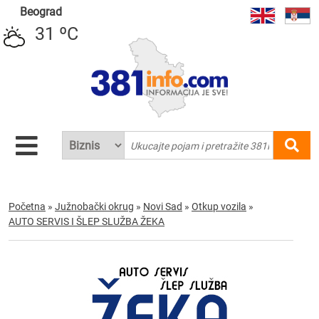
Beograd
31 ºC
Početna
»
Južnobački okrug
»
Novi Sad
»
Otkup vozila
»
AUTO SERVIS I ŠLEP SLUŽBA ŽEKA