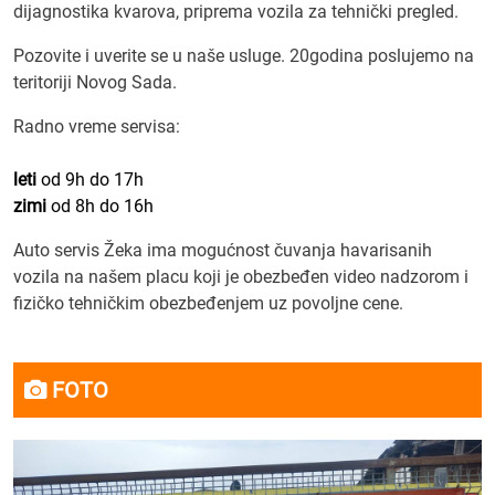
dijagnostika kvarova, priprema vozila za tehnički pregled.
Pozovite i uverite se u naše usluge. 20godina poslujemo na
teritoriji Novog Sada.
Radno vreme servisa:
leti
od 9h do 17h
zimi
od 8h do 16h
Auto servis Žeka ima mogućnost čuvanja havarisanih
vozila na našem placu koji je obezbeđen video nadzorom i
fizičko tehničkim obezbeđenjem uz povoljne cene.
FOTO