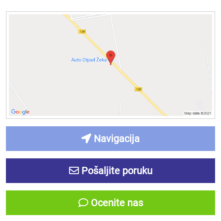
Navigacija
Pošaljite poruku
Ocenite nas