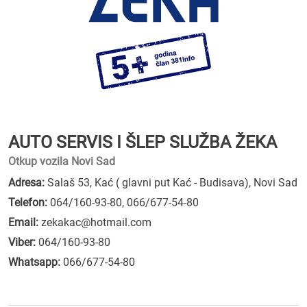
AUTO SERVIS I ŠLEP SLUŽBA ŽEKA
Otkup vozila Novi Sad
Adresa:
Salaš 53, Kać ( glavni put Kać - Budisava), Novi Sad
Telefon:
064/160-93-80
,
066/677-54-80
Email:
zekakac@hotmail.com
Viber:
064/160-93-80
Whatsapp:
066/677-54-80