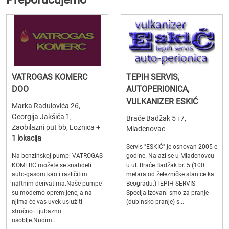
VATROGAS KOMERC
TEPIH SERVIS,
DOO
AUTOPERIONICA,
VULKANIZER ESKIĆ
Marka Radulovića 26,
Georgija Jakšića 1,
Braće Badžak 5 i 7,
Zaobilazni put bb, Loznica
+
Mladenovac
1 lokacija
Servis "ESKIĆ" je osnovan 2005-e
Na benzinskoj pumpi VATROGAS
godine. Nalazi se u Mladenovcu
KOMERC možete se snabdeti
u ul. Braće Badžak br. 5 (100
auto-gasom kao i različitim
metara od železničke stanice ka
naftnim derivatima.Naše pumpe
Beogradu.)TEPIH SERVIS
su moderno opremljene, a na
Specijalizovani smo za pranje
njima će vas uvek uslužiti
(dubinsko pranje) s...
stručno i ljubazno
osoblje.Nudim...