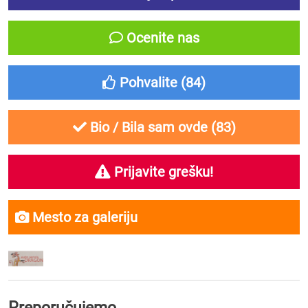
Ocenite nas
Pohvalite (
84
)
Bio / Bila sam ovde (
83
)
Prijavite grešku!
Mesto za galeriju
Preporučujemo