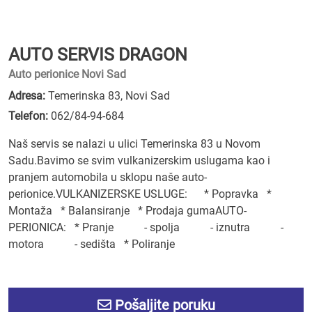
AUTO SERVIS DRAGON
Auto perionice Novi Sad
Adresa:
Temerinska 83, Novi Sad
Telefon:
062/84-94-684
Naš servis se nalazi u ulici Temerinska 83 u Novom
Sadu.Bavimo se svim vulkanizerskim uslugama kao i
pranjem automobila u sklopu naše auto-
perionice.VULKANIZERSKE USLUGE: * Popravka *
Montaža * Balansiranje * Prodaja gumaAUTO-
PERIONICA: * Pranje - spolja - iznutra -
motora - sedišta * Poliranje
Pošaljite poruku