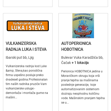
VULKANIZERSKA
AUTOPERIONICA
RADNJA LUKA I STEVA
HOBOTNICA
Ibarski put bb, Ljig
Bulevar Vuka Karadžića bb,
Čačak
+ 1 lokacija
Vulkanizerska radnja kod Luke
&amp; Steva,kao porodična
Perionica HOBOTNICA jedina u
firma uspešno posluje preko
Moravičkom okrugu koja vrši
dvadeset godina.Profesionalan
pranje tepiha sa mašinama
tim naših radnika pruziće Vam
poslednje generacije, koje
vulkanizerske usluge:-
automatizovanim sistemom
demontaža i montaža gume na
doziraju neophodnu količinu
mašini...
vode. Mašinskim pranjem tepiha
se u...