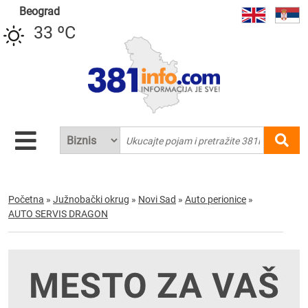
Beograd
33 ºC
Početna
»
Južnobački okrug
»
Novi Sad
»
Auto perionice
»
AUTO SERVIS DRAGON