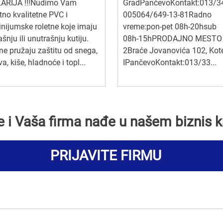
ARIJA !!!Nudimo Vam
GradPančevoKontakt:013/3
tno kvalitetne PVC i
005064/649-13-81Radno
nijumske roletne koje imaju
vreme:pon-pet 08h-20hs
ašnju ili unutrašnju kutiju.
08h-15hPRODAJNO MESTO
ne pružaju zaštitu od snega,
2Braće Jovanovića 102, Kot
va, kiše, hladnoće i topl...
IPančevoKontakt:013/33...
se i Vaša firma nađe u našem biznis k
PRIJAVITE FIRMU