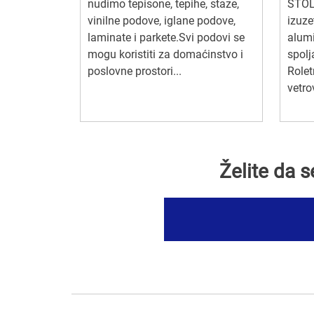
nudimo tepisone, tepihe, staze,
STOL
vinilne podove, iglane podove,
izuze
laminate i parkete.Svi podovi se
alumi
mogu koristiti za domaćinstvo i
spolj
poslovne prostori...
Rolet
vetro
Želite da 