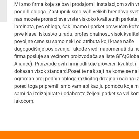
Mi smo firma koja se bavi prodajom i instalacijom svih v
podnih obloga. Zastupnik smo svih velikih brendova svet
nas mozete pronaci sve vrste viskoko kvalitetnih parketa,
laminata, pvc obloga, čak imamo i parket presvučen ko
prve klase. Iskustvo u radu, profesionalnost, visok kvalitet
povoljne cene su samo neki od atributa koji krase naše
dugogodišnje poslovanje.Takođe vredi napomenuti da n
firma posluje sa većinom proizvođača sa liste GFA(Globa
Aliance). Proizvode ovih firmi odlikuje proveren kvalitet i
dokazan visok standard.Posetite naš sajt na kome se nal
ogroman broj podnih obloga različitog dizajna i načina iz
pored toga pripremili smo vam aplikaziju pomoću koje m
sami da izdizajnirate i odaberete željeni parket sa veliko
lakoćom.