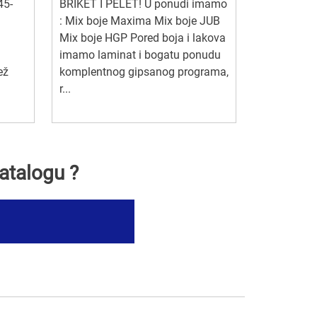
45-
BRIKET I PELET! U ponudi imamo
: Mix boje Maxima Mix boje JUB
ub
Mix boje HGP Pored boja i lakova
imamo laminat i bogatu ponudu
ež
komplentnog gipsanog programa,
r...
atalogu ?