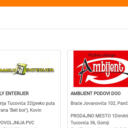
LY ENTERIJER
AMBIJENT PODOVI DOO
rija Tucovića 32(preko puta
Braće Jovanovića 102, Pan
rana 'Beli bor'), Kovin
PRODAJNO MESTO 1Dimitri
OVOLJNIJA PVC
Tucovića 36, Gornji