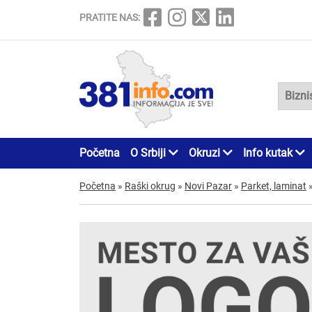
PRATITE NAS:
Početna
O Srbiji
Okruzi
Info kutak
Početna
»
Raški okrug
»
Novi Pazar
»
Parket, laminat