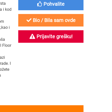
rsta
Pohvalite
a i kod
Bio / Bila sam ovde
žom
,kao i
Prijavite grešku!
aša
l Floor
azi
rade. I
ožete
m