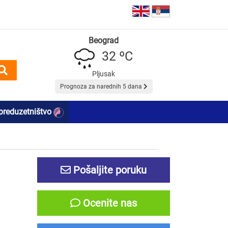
Beograd
32 ºC
Pljusak
Prognoza za narednih 5 dana
preduzetništvo
Pošaljite poruku
Ocenite nas