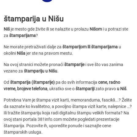
štamparija u Nišu
Niš
je mesto gde živite ili se nalazite u prolazu
Nišom
i u potrazi ste
za
štamparijama
?
Ne morate pretraživati dalje za
štamparijom ili štamparijama
u
okolini
Niša
jer ste na pravom mestu.
Na ovoj stranici možete pronaći
štamparije
i sve što vas zanima
vezano za
štampariju u Nišu
.
Od
štamparija (štamparije)
pa do svih informacija
cene, radno
vreme, brojeve telefona
, ukratko sve o
štampariji
zato pravo
u Niš
.
Potrebna Vam je štampa vizit karti, memoranduma, fascikli...? Želite
da saznate ko kvalitetno, a povoljno štampa vizit karte, nalepnice …?
Ili tražite štampariju koja radi digitalnu štampu velikih formata? Na
ovoj stani portala 381info.com možete pogledati prezentacije
štamparija. Pozovite ih, uporedite ponude i saznajte cene
štamparskih usluga.