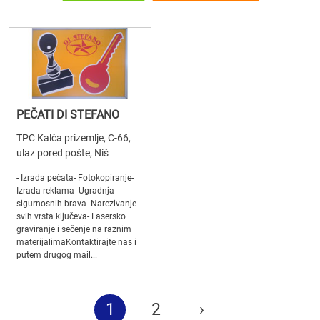
PEČATI DI STEFANO
TPC Kalča prizemlje, C-66,
ulaz pored pošte, Niš
- Izrada pečata- Fotokopiranje-
Izrada reklama- Ugradnja
sigurnosnih brava- Narezivanje
svih vrsta ključeva- Lasersko
graviranje i sečenje na raznim
materijalimaKontaktirajte nas i
putem drugog mail...
1
2
›