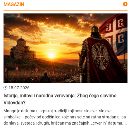
MAGAZIN
15.07.2026
Istorija, mitovi i narodna verovanja: Zbog čega slavimo
Vidovdan?
Mnogo je datuma u srpskoj tradiciji koji nose slojeve i slojeve
simbolike – počev od godišnjica koje nas sete na ratna stradanja, pa
do slava, svetaca i drugih, hrišćanima značajnih, „crvenih“ datuma....