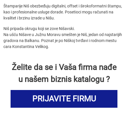
Štamparije Niš obezbeđuju digitalni, offset i širokoformatni štampu,
kao i profesionalne usluge dorade. Posetioci mogu računati na
kvalitet i brzinu izrade u Nišu.
Niš pripada okrugu koji se zove Nišavski.
Na ušću Nišave u Južnu Moravu smešten je Niš, jedan od najstarijih
gradova na Balkanu. Poznat je po Niškoj tvrđavi i rodnom mestu
cara Konstantina Velikog.
Želite da se i Vaša firma nađe
u našem biznis katalogu ?
PRIJAVITE FIRMU