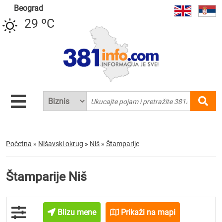
Beograd
29 ºC
Početna
»
Nišavski okrug
»
Niš
»
Štamparije
Štamparije Niš
Blizu mene
Prikaži na mapi