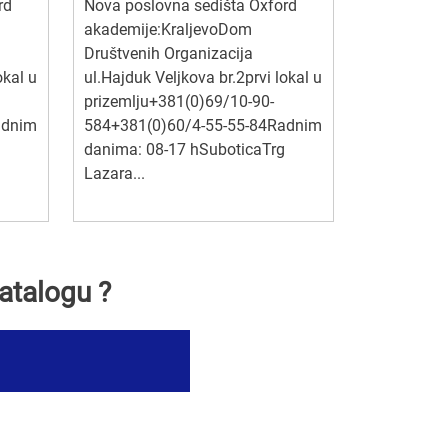
rd
Nova poslovna sedišta Oxford
akademije:KraljevoDom
Društvenih Organizacija
okal u
ul.Hajduk Veljkova br.2prvi lokal u
prizemlju+381(0)69/10-90-
adnim
584+381(0)60/4-55-55-84Radnim
danima: 08-17 hSuboticaTrg
Lazara...
atalogu ?