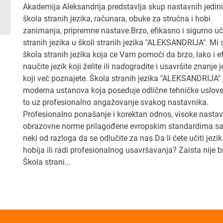
Akademija Aleksandrija predstavlja skup nastavnih jedini
škola stranih jezika, računara, obuke za stručna i hobi
zanimanja, pripremne nastave.Brzo, efikasno i sigurno u
stranih jezika u školi stranih jezika "ALEKSANDRIJA". Mi
škola stranih jezika koja ce Vam pomoći da brzo, lako i e
naučite jezik koji želite ili nadogradite i usavršite znanje 
koji već poznajete. Škola stranih jezika "ALEKSANDRIJA" 
moderna ustanova koja poseduje odlične tehničke uslove
to uz profesionalno angažovanje svakog nastavnika.
Profesionalno ponašanje i korektan odnos, visoke nastav
obrazovne norme prilagođene evropskim standardima s
neki od razloga da se odlučite za nas.Da li ćete učiti jezik
hobija ili radi profesionalnog usavršavanja? Zaista nije bi
Škola strani...