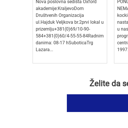
Nova poslovna sedišta Oxford
PONU
akademije:KraljevoDom
NEMA
Društvenih Organizacija
kocki
ul.Hajduk Veljkova br.2prvi lokal u
nasta
prizemlju+381(0)69/10-90-
u nas
584+381(0)60/4-55-55-84Radnim
progr
danima: 08-17 hSuboticaTrg
centr
Lazara...
1997.
Želite da 