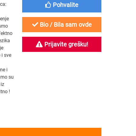
ca:
Pohvalite
čenje
Bio / Bila sam ovde
 smo
fektno
jezika
Prijavite grešku!
je
 i sve
ne i
amo su
 iz
tno !