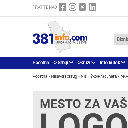
PRATITE NAS:
Početna
O Srbiji
Okruzi
Info kutak
Početna
»
Nišavski okrug
»
Niš
»
Škole računara
»
AKA