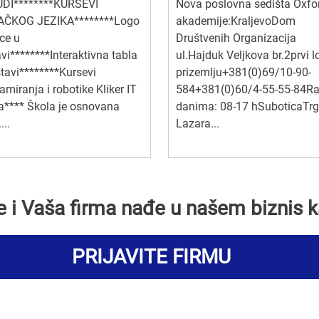
DI********KURSEVI
Nova poslovna sedišta Oxfo
ČKOG JEZIKA********Logo
akademije:KraljevoDom
ce u
Društvenih Organizacija
vi********Interaktivna tabla
ul.Hajduk Veljkova br.2prvi l
tavi********Kursevi
prizemlju+381(0)69/10-90-
amiranja i robotike Kliker IT
584+381(0)60/4-55-55-84R
a**** Škola je osnovana
danima: 08-17 hSuboticaTrg
...
Lazara...
se i Vaša firma nađe u našem biznis k
PRIJAVITE FIRMU