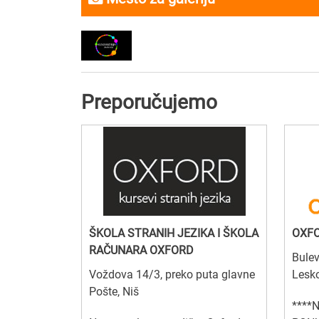
Preporučujemo
ŠKOLA STRANIH JEZIKA I ŠKOLA
OXF
RAČUNARA OXFORD
Bulev
Voždova 14/3, preko puta glavne
Lesk
Pošte, Niš
****