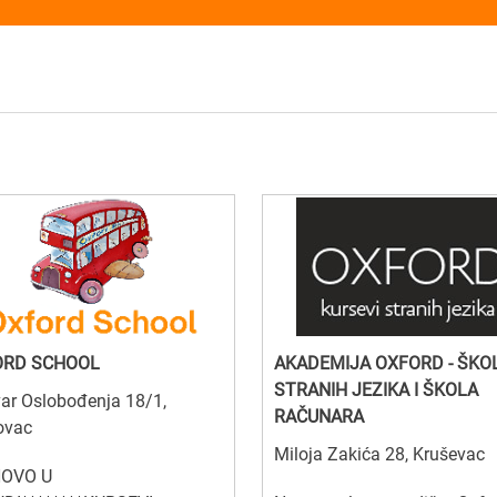
ORD SCHOOL
AKADEMIJA OXFORD - ŠKO
STRANIH JEZIKA I ŠKOLA
ar Oslobođenja 18/1,
RAČUNARA
ovac
Miloja Zakića 28, Kruševac
NOVO U