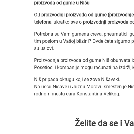
proizvoda od gume u Nišu
.
Od
proizvodnji proizvoda od gume (proizvodnj
telefona
, ukratko sve o
proizvodnji proizvoda 
Potrebna su Vam gumena creva, pneumatici, gume
tim poslom u Vašoj blizini? Ovde ćete sigurno pr
su uslovi.
Proizvodnja proizvoda od gume Niš obuhvata izr
Posetioci i kompanije mogu računati na izdržljivo
Niš pripada okrugu koji se zove Nišavski.
Na ušću Nišave u Južnu Moravu smešten je Niš, 
rodnom mestu cara Konstantina Velikog.
Želite da se i 