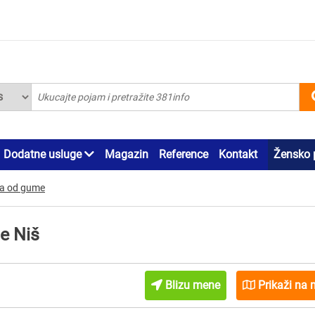
Dodatne usluge
Magazin
Reference
Kontakt
Žensko 
da od gume
e Niš
Blizu mene
Prikaži na 