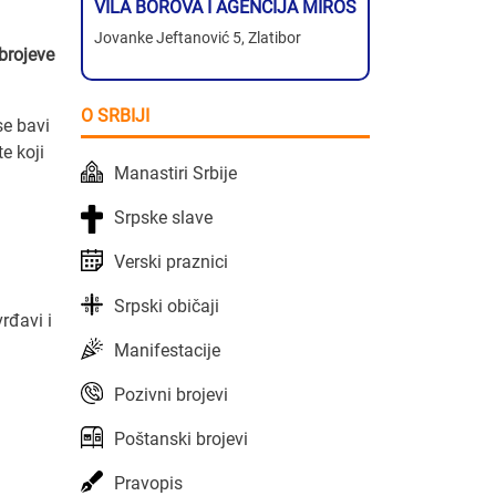
VILA BOROVA I AGENCIJA MIROS
Jovanke Jeftanović 5, Zlatibor
brojeve
O SRBIJI
se bavi
e koji
Manastiri Srbije
Srpske slave
Verski praznici
Srpski običaji
rđavi i
Manifestacije
Pozivni brojevi
Poštanski brojevi
Pravopis