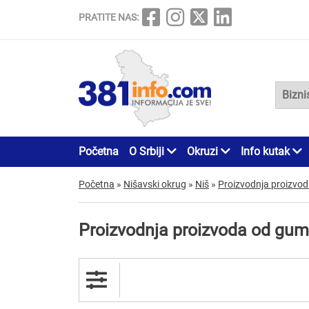
PRATITE NAS:
Početna
O Srbiji
Okruzi
Info kutak
Početna
»
Nišavski okrug
»
Niš
»
Proizvodnja proizvo
Proizvodnja proizvoda od gum