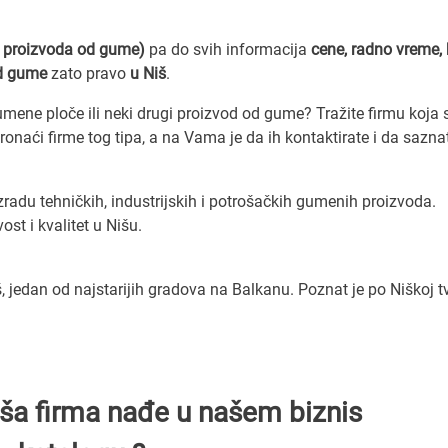
e proizvoda od gume)
pa do svih informacija
cene, radno vreme, 
od gume
zato pravo
u Niš
.
ne ploče ili neki drugi proizvod od gume? Tražite firmu koja 
onaći firme tog tipa, a na Vama je da ih kontaktirate i da saznat
adu tehničkih, industrijskih i potrošačkih gumenih proizvoda.
st i kvalitet u Nišu.
jedan od najstarijih gradova na Balkanu. Poznat je po Niškoj tv
Vaša firma nađe u našem biznis