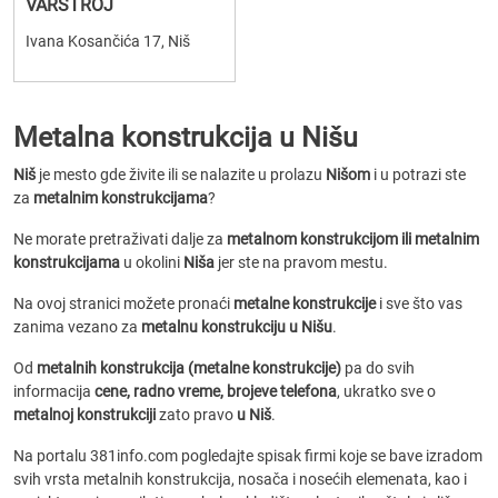
VARSTROJ
Ivana Kosančića 17, Niš
Metalna konstrukcija u Nišu
Niš
je mesto gde živite ili se nalazite u prolazu
Nišom
i u potrazi ste
za
metalnim konstrukcijama
?
Ne morate pretraživati dalje za
metalnom konstrukcijom ili metalnim
konstrukcijama
u okolini
Niša
jer ste na pravom mestu.
Na ovoj stranici možete pronaći
metalne konstrukcije
i sve što vas
zanima vezano za
metalnu konstrukciju u Nišu
.
Od
metalnih konstrukcija (metalne konstrukcije)
pa do svih
informacija
cene, radno vreme, brojeve telefona
, ukratko sve o
metalnoj konstrukciji
zato pravo
u Niš
.
Na portalu 381info.com pogledajte spisak firmi koje se bave izradom
svih vrsta metalnih konstrukcija, nosača i nosećih elemenata, kao i