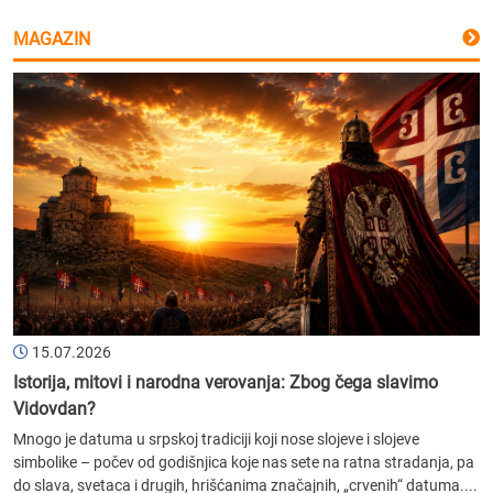
MAGAZIN
15.07.2026
Istorija, mitovi i narodna verovanja: Zbog čega slavimo
Vidovdan?
Mnogo je datuma u srpskoj tradiciji koji nose slojeve i slojeve
simbolike – počev od godišnjica koje nas sete na ratna stradanja, pa
do slava, svetaca i drugih, hrišćanima značajnih, „crvenih“ datuma....