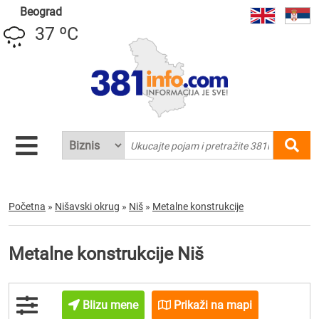
Beograd
37 ºC
Početna
»
Nišavski okrug
»
Niš
»
Metalne konstrukcije
Metalne konstrukcije Niš
Blizu mene
Prikaži na mapi