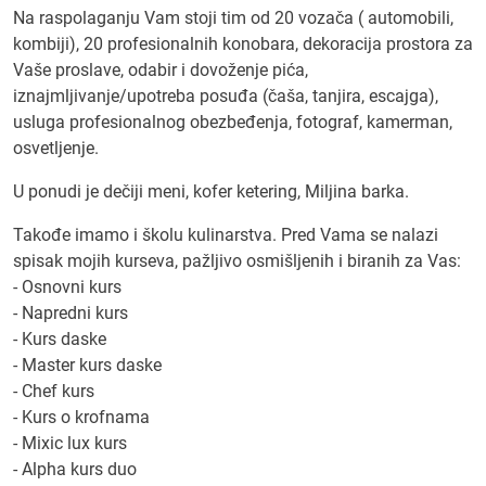
Na raspolaganju Vam stoji tim od 20 vozača ( automobili,
kombiji), 20 profesionalnih konobara, dekoracija prostora za
Vaše proslave, odabir i dovoženje pića,
iznajmljivanje/upotreba posuđa (čaša, tanjira, escajga),
usluga profesionalnog obezbeđenja, fotograf, kamerman,
osvetljenje.
U ponudi je dečiji meni, kofer ketering, Miljina barka.
Takođe imamo i školu kulinarstva. Pred Vama se nalazi
spisak mojih kurseva, pažljivo osmišljenih i biranih za Vas:
- Osnovni kurs
- Napredni kurs
- Kurs daske
- Master kurs daske
- Chef kurs
- Kurs o krofnama
- Mixic lux kurs
- Alpha kurs duo