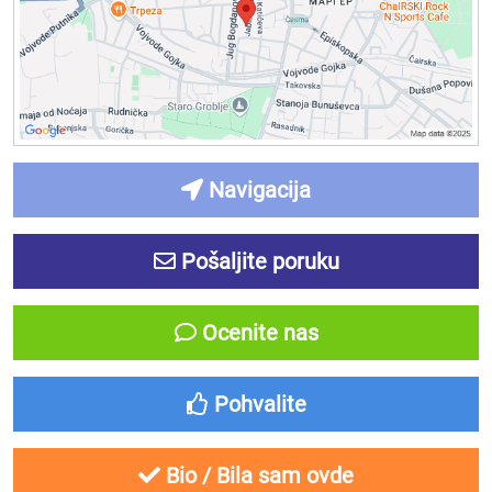
Navigacija
Pošaljite poruku
Ocenite nas
Pohvalite
Bio / Bila sam ovde