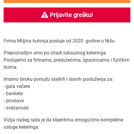
Prijavite grešku!
Firma Miljina kuhinja posluje od 2020. godine u Nišu.
Prepoznatljivi smo po izradi luksuznog keteringa.
Poslujemo sa firmama, preduzećima, igraonicama i fizičkim
licima.
Imamo široku ponudu slatkih i slanih posluženja za:
- gala večere
- bankete
- proslave
- svečanosti
Vizija našeg rada je da klijentima omogućimo kompletne
usluge keteringa.