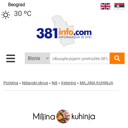
Beograd
30 ºC
Početna
»
Nišavski okrug
»
Niš
»
Ketering
»
MILJINA KUHINJA