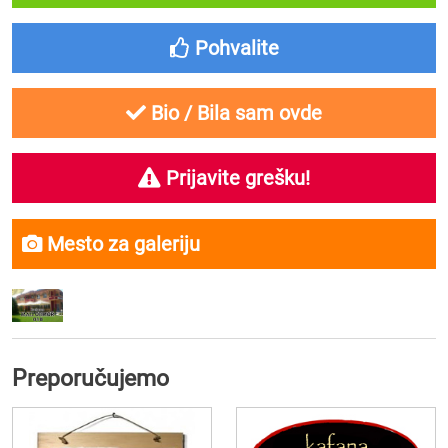
Pohvalite
Bio / Bila sam ovde
Prijavite grešku!
Mesto za galeriju
Preporučujemo