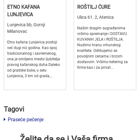
ETNO KAFANA
ROŠTILJ ĆURE
LUNJEVICA
Ulica 61. 2, Atenica
Lunjevica bb, Gornji
Našim dragim sugrađanima
Milanovac
vršimo spremanje i DOSTAVU
KUVANIH JELA i ROŠTILJA.
Etno kafana Lunjevica postoji
Nudimo hranu vrhunskog
već dugi niz godina. Kao spoj
kvaliteta. Odlikujemo se
tradicionalnog i savremenog,
povoljnim cenama i brzom
ona je omiljeno mesto ljubitelja
dostavom. Vršimo ketering za
pravog kafanskog duha.Daleko
firme kao i za privat...
od gradske buke, u selu
Lunjevica, 3 km od grada,...
Tagovi
Praseće pečenje
Želite da se i Vaša firma