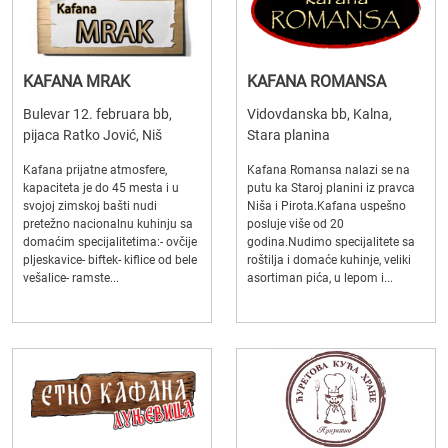
KAFANA MRAK
KAFANA ROMANSA
Bulevar 12. februara bb,
Vidovdanska bb, Kalna,
pijaca Ratko Jović, Niš
Stara planina
Kafana prijatne atmosfere,
Kafana Romansa nalazi se na
kapaciteta je do 45 mesta i u
putu ka Staroj planini iz pravca
svojoj zimskoj bašti nudi
Niša i Pirota.Kafana uspešno
pretežno nacionalnu kuhinju sa
posluje više od 20
domaćim specijalitetima:- ovčije
godina.Nudimo specijalitete sa
pljeskavice- biftek- kiflice od bele
roštilja i domaće kuhinje, veliki
vešalice- ramste...
asortiman pića, u lepom i...