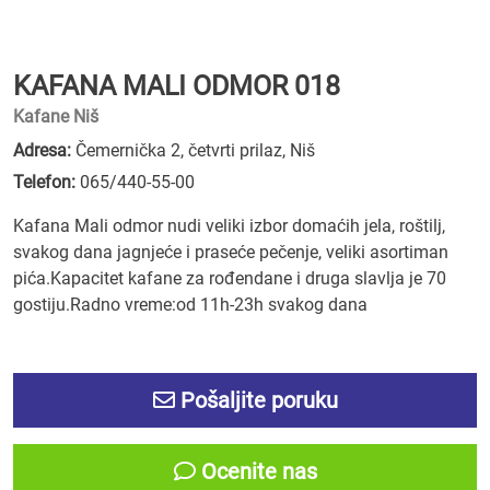
KAFANA MALI ODMOR 018
Kafane Niš
Adresa:
Čemernička 2, četvrti prilaz, Niš
Telefon:
065/440-55-00
Kafana Mali odmor nudi veliki izbor domaćih jela, roštilj,
svakog dana jagnjeće i praseće pečenje, veliki asortiman
pića.Kapacitet kafane za rođendane i druga slavlja je 70
gostiju.Radno vreme:od 11h-23h svakog dana
Pošaljite poruku
Ocenite nas