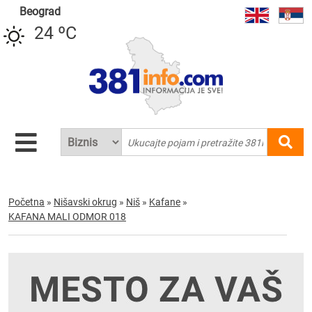
Beograd
24 ºC
Početna
»
Nišavski okrug
»
Niš
»
Kafane
»
KAFANA MALI ODMOR 018