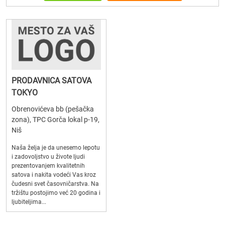
PRODAVNICA SATOVA
TOKYO
Obrenovićeva bb (pešačka
zona), TPC Gorča lokal p-19,
Niš
Naša želja je da unesemo lepotu
i zadovoljstvo u živote ljudi
prezentovanjem kvalitetnih
satova i nakita vodeći Vas kroz
čudesni svet časovničarstva. Na
tržištu postojimo već 20 godina i
ljubiteljima...