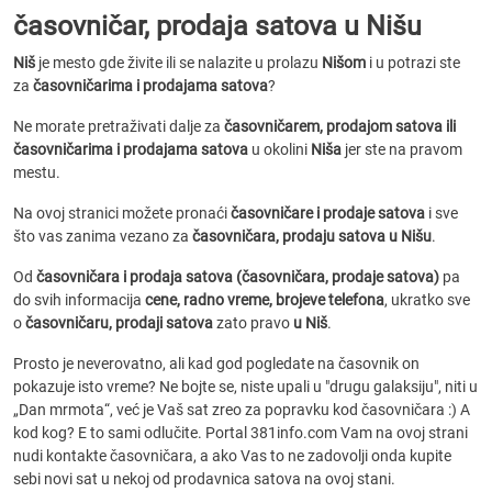
časovničar, prodaja satova u Nišu
Niš
je mesto gde živite ili se nalazite u prolazu
Nišom
i u potrazi ste
za
časovničarima i prodajama satova
?
Ne morate pretraživati dalje za
časovničarem, prodajom satova ili
časovničarima i prodajama satova
u okolini
Niša
jer ste na pravom
mestu.
Na ovoj stranici možete pronaći
časovničare i prodaje satova
i sve
što vas zanima vezano za
časovničara, prodaju satova u Nišu
.
Od
časovničara i prodaja satova (časovničara, prodaje satova)
pa
do svih informacija
cene, radno vreme, brojeve telefona
, ukratko sve
o
časovničaru, prodaji satova
zato pravo
u Niš
.
Prosto je neverovatno, ali kad god pogledate na časovnik on
pokazuje isto vreme? Ne bojte se, niste upali u "drugu galaksiju", niti u
„Dan mrmota“, već je Vaš sat zreo za popravku kod časovničara :) A
kod kog? E to sami odlučite. Portal 381info.com Vam na ovoj strani
nudi kontakte časovničara, a ako Vas to ne zadovolji onda kupite
sebi novi sat u nekoj od prodavnica satova na ovoj stani.