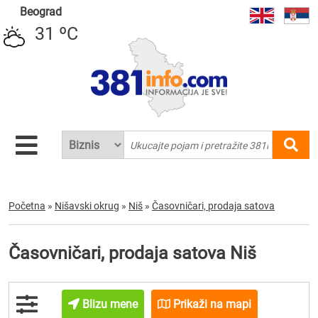
Beograd
31 ºC
Početna
»
Nišavski okrug
»
Niš
»
Časovničari, prodaja satova
Časovničari, prodaja satova Niš
Blizu mene
Prikaži na mapi