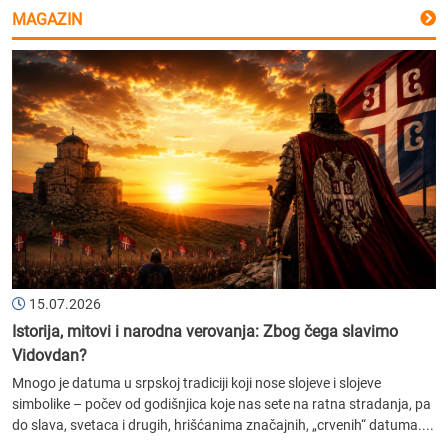
MAGAZIN
15.07.2026
Istorija, mitovi i narodna verovanja: Zbog čega slavimo
Vidovdan?
Mnogo je datuma u srpskoj tradiciji koji nose slojeve i slojeve
simbolike – počev od godišnjica koje nas sete na ratna stradanja, pa
do slava, svetaca i drugih, hrišćanima značajnih, „crvenih“ datuma....