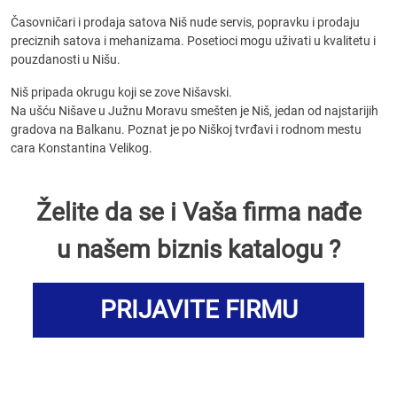
Časovničari i prodaja satova Niš nude servis, popravku i prodaju
preciznih satova i mehanizama. Posetioci mogu uživati u kvalitetu i
pouzdanosti u Nišu.
Niš pripada okrugu koji se zove Nišavski.
Na ušću Nišave u Južnu Moravu smešten je Niš, jedan od najstarijih
gradova na Balkanu. Poznat je po Niškoj tvrđavi i rodnom mestu
cara Konstantina Velikog.
Želite da se i Vaša firma nađe
u našem biznis katalogu ?
PRIJAVITE FIRMU