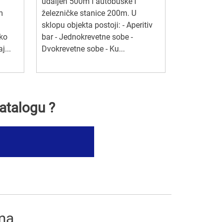
udaljen 500m i autobuske i
m
železničke stanice 200m. U
sklopu objekta postoji: - Aperitiv
iko
bar - Jednokrevetne sobe -
j...
Dvokrevetne sobe - Ku...
atalogu ?
ima