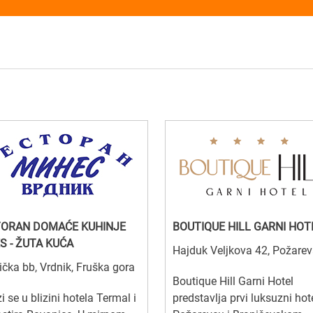
ORAN DOMAĆE KUHINJE
BOUTIQUE HILL GARNI HOT
S - ŽUTA KUĆA
Hajduk Veljkova 42, Požare
čka bb, Vrdnik, Fruška gora
Boutique Hill Garni Hotel
i se u blizini hotela Termal i
predstavlja prvi luksuzni hot