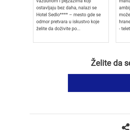
vazduhom i pejzažima koji
mana
ostavljaju bez daha, nalazi se
ambij
Hotel Sedlo**** – mesto gde se
možet
odmor pretvara u iskustvo koje
hrane
želite da doživite po...
- tele
Želite da 