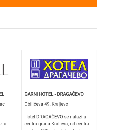
EL
GARNI HOTEL - DRAGAČEVO
vac
Obilićeva 49, Kraljevo
Hotel DRAGAČEVO se nalazi u
el u
centru grada Kraljeva, od centra