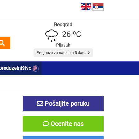
Beograd
26 ºC
Pljusak
Prognoza za narednih 5 dana
preduzetništvo
Pošaljite poruku
Ocenite nas