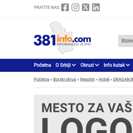
PRATITE NAS:
Početna
O Srbiji
Okruzi
Info kutak
Početna
»
Borski okrug
»
Negotin
»
Hoteli
»
DRAGAN B