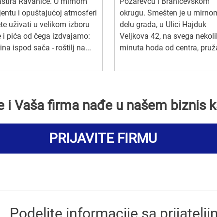
stira Ravanice. U mirnom
Požarevcu i Braničevskom
entu i opuštajućoj atmosferi
okrugu. Smešten je u mirno
e uživati u velikom izboru
delu grada, u Ulici Hajduk
 i pića od čega izdvajamo:
Veljkova 42, na svega nekol
tina ispod sača - roštilj na...
minuta hoda od centra, pruža
se i Vaša firma nađe u našem biznis k
PRIJAVITE FIRMU
Podelite informacije sa prijatelj