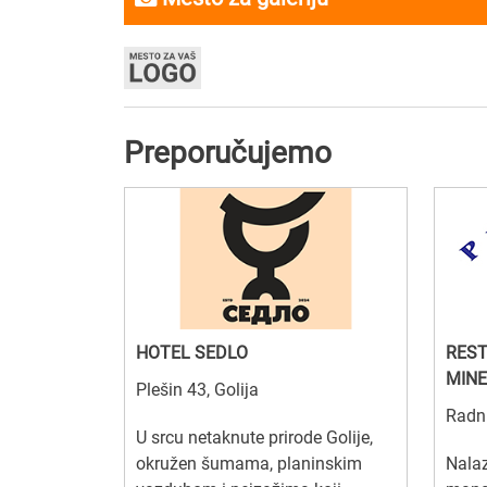
Preporučujemo
HOTEL SEDLO
REST
MINE
Plešin 43, Golija
Radni
U srcu netaknute prirode Golije,
okružen šumama, planinskim
Nalaz