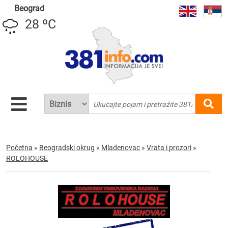
Beograd
28 ºC
Početna
»
Beogradski okrug
»
Mladenovac
»
Vrata i prozori
»
ROLOHOUSE