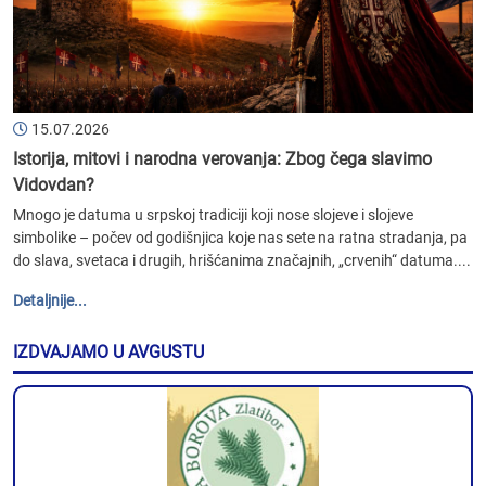
15.07.2026
Istorija, mitovi i narodna verovanja: Zbog čega slavimo
Vidovdan?
Mnogo je datuma u srpskoj tradiciji koji nose slojeve i slojeve
simbolike – počev od godišnjica koje nas sete na ratna stradanja, pa
do slava, svetaca i drugih, hrišćanima značajnih, „crvenih“ datuma....
Detaljnije...
IZDVAJAMO U AVGUSTU