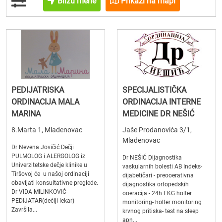
Blizu mene
Prikaži na mapi
PEDIJATRISKA
SPECIJALISTIČKA
ORDINACIJA MALA
ORDINACIJA INTERNE
MARINA
MEDICINE DR NEŠIĆ
8.Marta 1, Mladenovac
Jaše Prodanovića 3/1,
Mladenovac
Dr Nevena Jovičić Dečji
PULMOLOG i ALERGOLOG iz
Dr NEŠIĆ Dijagnostika
Univerzitetske dečje klinike u
vaskularnih bolesti AB Indeks-
Tiršovoj će u našoj ordinaciji
dijabetičari - preooerativna
obavljati konsultativne preglede.
dijagnostika ortopedskih
Dr VIDA MILINKOVIĆ-
ooeracija - 24h EKG holter
PEDIJATAR(dećiji lekar)
monitoring- holter monitoring
Završila...
krvnog pritiska- test na sleep
apn...