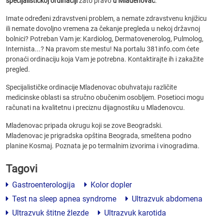
specijalističkoj ordinaciji
zato pravo
u Mladenovac
.
Imate određeni zdravstveni problem, a nemate zdravstvenu knjižicu
ili nemate dovoljno vremena za čekanje pregleda u nekoj državnoj
bolnici? Potreban Vam je: Kardiolog, Dermatovenerolog, Pulmolog,
Internista...? Na pravom ste mestu! Na portalu 381info.com ćete
pronaći ordinaciju koja Vam je potrebna. Kontaktirajte ih i zakažite
pregled.
Specijalističke ordinacije Mladenovac obuhvataju različite
medicinske oblasti sa stručno obučenim osobljem. Posetioci mogu
računati na kvalitetnu i preciznu dijagnostiku u Mladenovcu.
Mladenovac pripada okrugu koji se zove Beogradski.
Mladenovac je prigradska opština Beograda, smeštena podno
planine Kosmaj. Poznata je po termalnim izvorima i vinogradima.
Tagovi
Gastroenterologija
Kolor dopler
Test na sleep apnea syndrome
Ultrazvuk abdomena
Ultrazvuk štitne žlezde
Ultrazvuk karotida