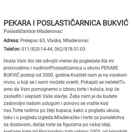
PEKARA I POSLASTIČARNICA BUKVIĆ
Poslastičarnice Mladenovac
Adresa:
Prelepac 63, Vlaška, Mladenovac
Telefon:
011/820-14-44
,
062/878-51-03
Hvala Vam što ste odvojili vreme da pogledate šta mi
proizvodimo i nudimo!Poslastičarnica u okviru PEKARE
BUKVIĆ postoji od 2000. godine.Kvalitet nam je na visokom
nivou, u koji se i sami možete uveriti. Pokajati se nećete!Tu
smo da Vam pomognemo u izboru torte i kolača, koji će
zasladiti i ulepšati Vaše slavlje. Želja nam je da budete
zadovoljni našom uslugom i ponovo se vratite kod
nas.Torte radimo po želji kupaca, kako u pogledu ukusa,
tako i u pogledu izgleda.Mladenačke i torte za punoletstva
sa dostavom, dečije torte sa figurama po vašoj ideji,
svečane torte itd.Proizvodnju torti vršimo 100% od prirodnih