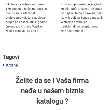
S kolena na koleno već preko
Proizvodnja svežih peciva, torti i
170 godina u našoj porodici se
kolača. Naši proizvodi se prave
prenosi najslađi zanat
od najkvalitetnijih sirovina, bez
proizvodnje kolača, sladoleda i
ikakvih aditiva, konzervanasa ili
drugih poslastica.1854. godine
veštačkih aroma, po
čukundedovi, braća Vasilije i
tradicionalnim recepturama.
Nikola osnovali su posla...
Naš asortiman č...
Tagovi
Krofne
Želite da se i Vaša firma
nađe u našem biznis
katalogu ?