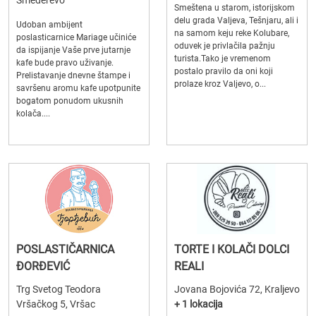
Smeštena u starom, istorijskom
delu grada Valjeva, Tešnjaru, ali i
Udoban ambijent
na samom keju reke Kolubare,
poslasticarnice Mariage učiniće
oduvek je privlačila pažnju
da ispijanje Vaše prve jutarnje
turista.Tako je vremenom
kafe bude pravo uživanje.
postalo pravilo da oni koji
Prelistavanje dnevne štampe i
prolaze kroz Valjevo, o...
savršenu aromu kafe upotpunite
bogatom ponudom ukusnih
kolača....
POSLASTIČARNICA
TORTE I KOLAČI DOLCI
ĐORĐEVIĆ
REALI
Trg Svetog Teodora
Jovana Bojovića 72, Kraljevo
Vršačkog 5, Vršac
+ 1 lokacija