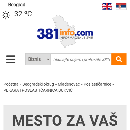
Beograd
32 ºC
Početna
»
Beogradski okrug
»
Mladenovac
»
Poslastičarnice
»
PEKARA I POSLASTIČARNICA BUKVIĆ