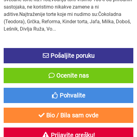
sastojaka, ne koristimo nikakve zamene a ni
aditive.Najtraženije torte koje mi nudimo su:Čokoladna
(Teodora), Grčka, Reforma, Kinder torta, Jafa, Milka, Doboš,
Lešnik, Divlja Ruža, Vo...
Pošaljite poruku
Ocenite nas
Pohvalite
Bio / Bila sam ovde
Prijavite grešku!