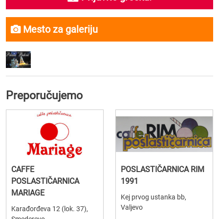
Mesto za galeriju
Preporučujemo
CAFFE
POSLASTIČARNICA RIM
POSLASTIČARNICA
1991
MARIAGE
Kej prvog ustanka bb,
Valjevo
Karađorđeva 12 (lok. 37),
Smederevo