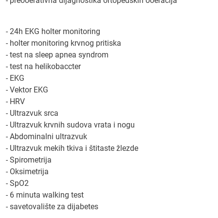
- preooerativna dijagnostika ortopedskih ooeracija
- 24h EKG holter monitoring
- holter monitoring krvnog pritiska
- test na sleep apnea syndrom
- test na helikobaccter
- EKG
- Vektor EKG
- HRV
- Ultrazvuk srca
- Ultrazvuk krvnih sudova vrata i nogu
- Abdominalni ultrazvuk
- Ultrazvuk mekih tkiva i štitaste žlezde
- Spirometrija
- Oksimetrija
- SpO2
- 6 minuta walking test
- savetovalište za dijabetes