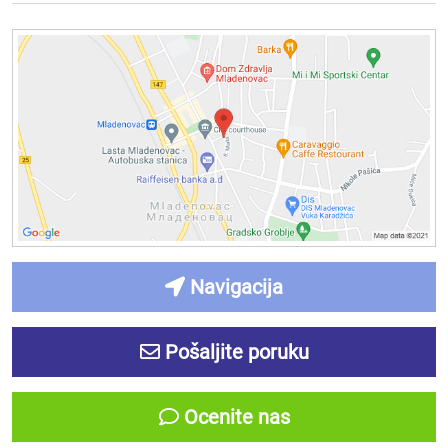
Navigacija
Pošaljite poruku
Ocenite nas