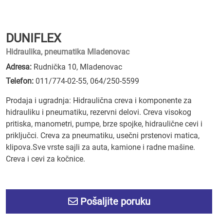
DUNIFLEX
Hidraulika, pneumatika Mladenovac
Adresa:
Rudnička 10, Mladenovac
Telefon:
011/774-02-55
,
064/250-5599
Prodaja i ugradnja: Hidraulična creva i komponente za
hidrauliku i pneumatiku, rezervni delovi. Creva visokog
pritiska, manometri, pumpe, brze spojke, hidraulične cevi i
priključci. Creva za pneumatiku, usečni prstenovi matica,
klipova.Sve vrste sajli za auta, kamione i radne mašine.
Creva i cevi za kočnice.
Pošaljite poruku