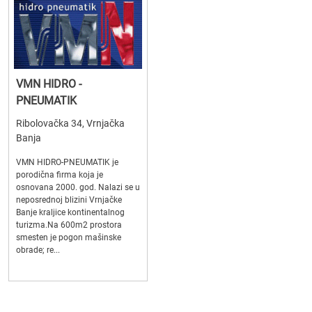
VMN HIDRO -
PNEUMATIK
Ribolovačka 34, Vrnjačka
Banja
VMN HIDRO-PNEUMATIK je
porodična firma koja je
osnovana 2000. god. Nalazi se u
neposrednoj blizini Vrnjačke
Banje kraljice kontinentalnog
turizma.Na 600m2 prostora
smesten je pogon mašinske
obrade; re...