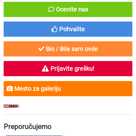
Ocenite nas
Pohvalite
Bio / Bila sam ovde
Prijavite grešku!
Mesto za galeriju
Preporučujemo