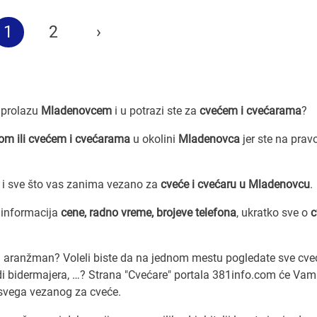
1
2
›
u prolazu
Mladenovcem
i u potrazi ste za
cvećem i cvećarama
?
om ili cvećem i cvećarama
u okolini
Mladenovca
jer ste na pra
i sve što vas zanima vezano za
cveće i cvećaru u Mladenovcu
.
 informacija
cene, radno vreme, brojeve telefona
, ukratko sve o
c
ni aranžman? Voleli biste da na jednom mestu pogledate sve cve
i bidermajera, …? Strana "Cvećare" portala 381info.com će Vam
 svega vezanog za cveće.