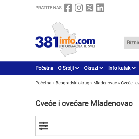
PRATITE NAS:
Početna
O Srbiji
Okruzi
Info kutak
Početna
»
Beogradski okrug
»
Mladenovac
»
Cveće i c
Cveće i cvećare Mladenovac