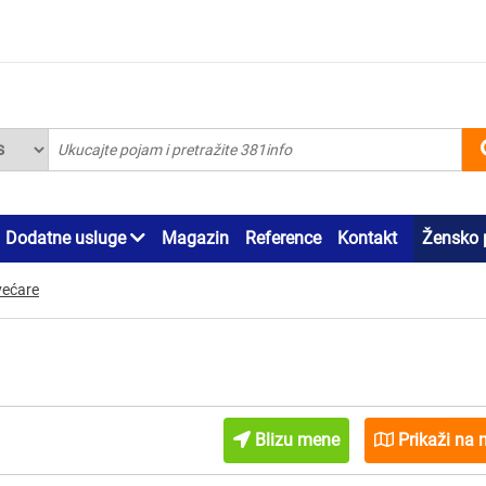
Dodatne usluge
Magazin
Reference
Kontakt
Žensko 
većare
Blizu mene
Prikaži na 