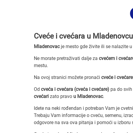
Cveće i cvećara u Mladenovcu
Mladenovac
je mesto gde živite ili se nalazite 
Ne morate pretraživati dalje za
cvećem i cvećar
mestu.
Na ovoj stranici možete pronaći
cveće i cvećare
Od
cveća i cvećara (cveća i cvećare)
pa do svih
cvećari
zato pravo
u Mladenovac
.
Idete na neki rođendan i potreban Vam je cvet
Trebaju Vam informacije o cveću, semenu, izrad
odgovore na sva ova pitanja i pomoći u izboru