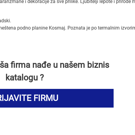
anžmane i dekoracije za sve prilike. Ljubitelji lepote i prirode
dski.
meštena podno planine Kosmaj. Poznata je po termalnim izvorim
Vaša firma nađe u našem biznis
katalogu ?
IJAVITE FIRMU