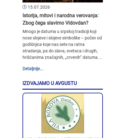
15.07.2026
Istorija, mitovi i narodna verovanja:
Zbog čega slavimo Vidovdan?
Mnogo je datuma u srpskoj tradiciji koji
nose slojeve i slojeve simbolike – počev od
godišnjica koje nas sete na ratna
stradanja, pa do slava, svetaca i drugih,
hrišćanima značajnih, „crvenih“ datuma....
Detaljnije...
IZDVAJAMO U AVGUSTU