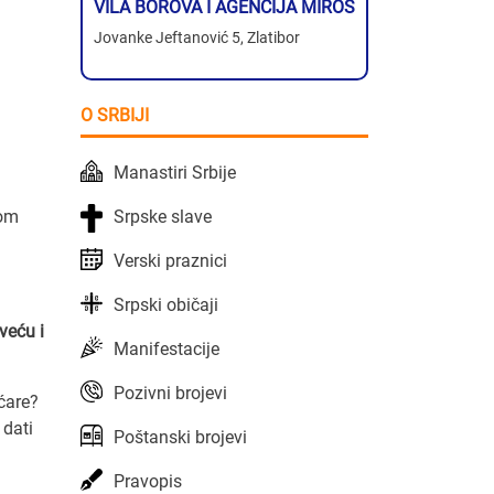
VILA BOROVA I AGENCIJA MIROS
Jovanke Jeftanović 5, Zlatibor
O SRBIJI
Manastiri Srbije
Srpske slave
vom
Verski praznici
Srpski običaji
veću i
Manifestacije
Pozivni brojevi
ćare?
 dati
Poštanski brojevi
Pravopis