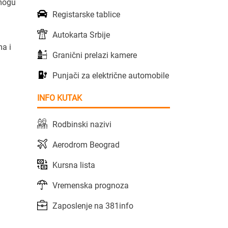
 mogu
Registarske tablice
Autokarta Srbije
a i
Granični prelazi kamere
Punjači za električne automobile
INFO KUTAK
Rodbinski nazivi
Aerodrom Beograd
Kursna lista
Vremenska prognoza
Zaposlenje na 381info