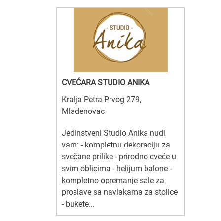
CVEĆARA STUDIO ANIKA
Kralja Petra Prvog 279,
Mladenovac
Jedinstveni Studio Anika nudi
vam: - kompletnu dekoraciju za
svečane prilike - prirodno cveće u
svim oblicima - helijum balone -
kompletno opremanje sale za
proslave sa navlakama za stolice
- bukete...