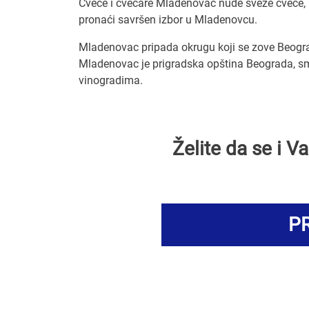
Cveće i cvećare Mladenovac nude sveže cveće, ar
pronaći savršen izbor u Mladenovcu.
Mladenovac pripada okrugu koji se zove Beogra
Mladenovac je prigradska opština Beograda, s
vinogradima.
Želite da se i 
PR