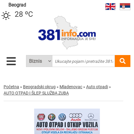
Beograd
28 ºC
Početna
»
Beogradski okrug
»
Mladenovac
»
Auto otpadi
»
AUTO OTPAD I ŠLEP SLUŽBA ZUBA