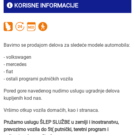
KORISNE INFORMACIJE
Bavimo se prodajom delova za sledeće modele automobila:
- volkswagen
- mercedes
- fiat
- ostali programi putničkih vozila
Pored gore navedenog nudimo uslugu ugradnje delova
kupljenih kod nas.
Vršimo otkup vozila domaćih, kao i stranaca.
Pružamo uslugu ŠLEP SLUŽBE u zemlji i inostranstvu,
prevozimo vozila do 5t( putnički, teretni program i