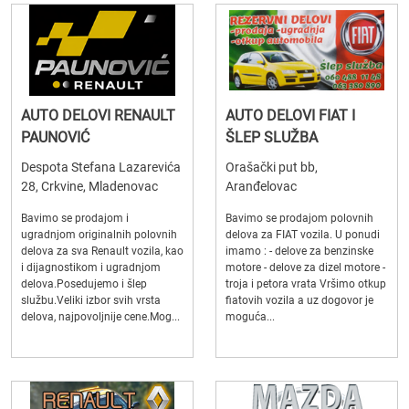
AUTO DELOVI RENAULT
AUTO DELOVI FIAT I
PAUNOVIĆ
ŠLEP SLUŽBA
Despota Stefana Lazarevića
Orašački put bb,
28, Crkvine, Mladenovac
Aranđelovac
Bavimo se prodajom i
Bavimo se prodajom polovnih
ugradnjom originalnih polovnih
delova za FIAT vozila. U ponudi
delova za sva Renault vozila, kao
imamo : - delove za benzinske
i dijagnostikom i ugradnjom
motore - delove za dizel motore -
delova.Posedujemo i šlep
troja i petora vrata Vršimo otkup
službu.Veliki izbor svih vrsta
fiatovih vozila a uz dogovor je
delova, najpovoljnije cene.Mog...
moguća...