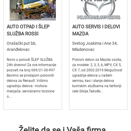
AUTO OTPAD I ŠLEP
AUTO SERVIS I DELOVI
SLUŽBA ROSSI
MAZDA
Orašački put bb,
Svetog Joakima i Ane 34,
Aranđelovac
Mladenovac
Novo u ponudi ŠLEP SLUŽBA
Polovni delovi za Mazda vozila,
24h dnevno! Za sve informacije
za modele: 2, 3, 5, 6, MPV, CX 5,
pozvati na broj 069/21-30-997
CX 7, od 2002-2019.Mogućnost
Bavimo se prodajom polovnih
ugradnje delova u našem
delova za Renault. Vršimo
servisu, kao i slanje delova
ugradnju delova:- motora-
kurirskim službama na teritoriji
menjača- servisiramo torzione
cele Srbije.Takođe...
o...
Želite da se i Vaša firma