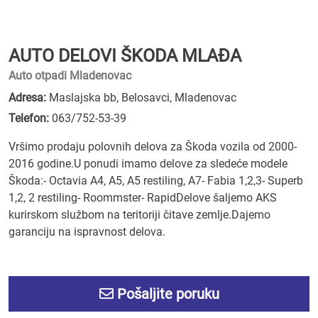
AUTO DELOVI ŠKODA MLAĐA
Auto otpadi Mladenovac
Adresa:
Maslajska bb, Belosavci, Mladenovac
Telefon:
063/752-53-39
Vršimo prodaju polovnih delova za Škoda vozila od 2000-
2016 godine.U ponudi imamo delove za sledeće modele
Škoda:- Octavia A4, A5, A5 restiling, A7- Fabia 1,2,3- Superb
1,2, 2 restiling- Roommster- RapidDelove šaljemo AKS
kurirskom službom na teritoriji čitave zemlje.Dajemo
garanciju na ispravnost delova.
Pošaljite poruku