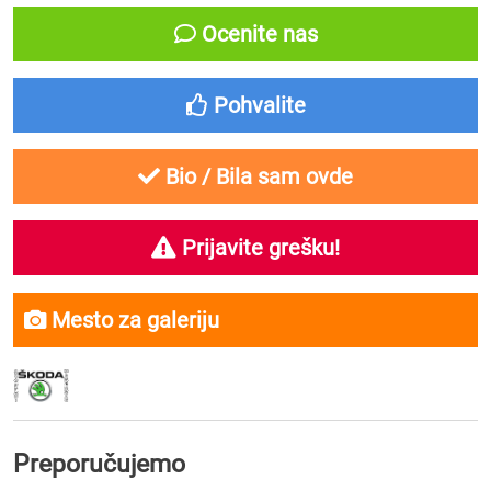
Ocenite nas
Pohvalite
Bio / Bila sam ovde
Prijavite grešku!
Mesto za galeriju
Preporučujemo