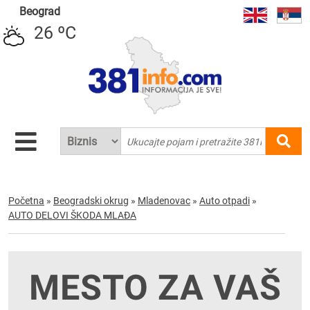
Beograd
26 ºC
Početna
»
Beogradski okrug
»
Mladenovac
»
Auto otpadi
»
AUTO DELOVI ŠKODA MLAĐA