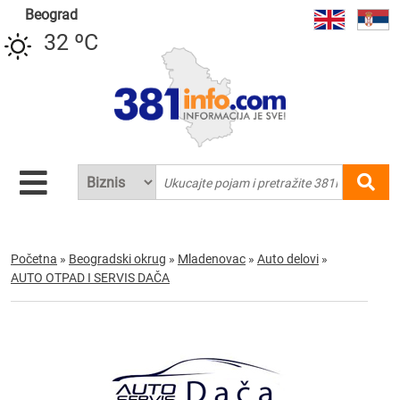
Beograd
32 ºC
Početna
»
Beogradski okrug
»
Mladenovac
»
Auto delovi
»
AUTO OTPAD I SERVIS DAČA