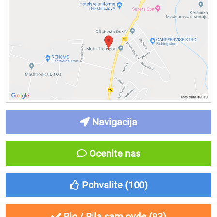
Navigacija
Ocenite nas
Pohvalite (
100
)
Bio / Bila sam ovde (
93
)