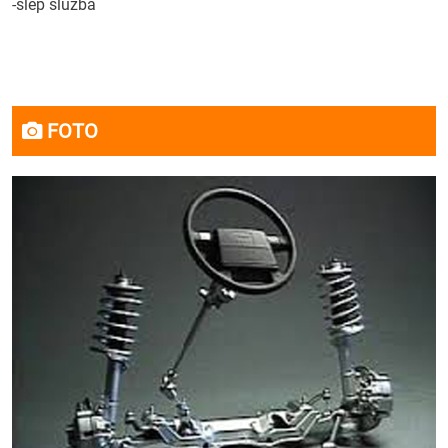
-šlep služba
FOTO