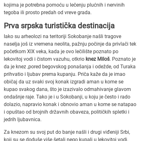
kojima je potrebna pomoću u lečenju plućnih i nervinih
tegoba ili prosto predah od vreve grada.
Prva srpska turistička destinacija
Iako su arheolozi na teritoriji Sokobanje našli tragove
naselja još iz vremena neolita, pažnju počinje da privlači tek
početkom XIX veka, kada je ovo lečilište poznato po
lekovitoj vodi i čistom vazuhu, otkrio
knez Miloš
. Poznato je
da je knez ,pored begovskog ponašanja i odežde, od Turaka
prihvatio i ljubav prema kupanju. Priča kaže da je imao
običaj da uz svaki svoj konak izgradi aman u kome se
kupao svakog dana, što je izazivalo odmahivanje glavom
ondašnje raje. Tako je i u Sokobanji, u koju je često i rado
dolazio, napravio konak i obnovio aman u kome se natapao
i opuštao od brojnih državnih obaveza, političkih spletki i
jedrih ljubavnica.
Za knezom su svoj put do banje našli i drugi viđeniji Srbi,
koji su se doduše više šetali nego kupali u lekovitoj vodi.