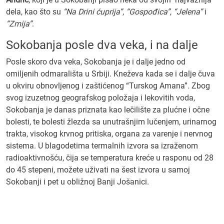
dela, kao što su
“Na Drini ćuprija”
,
“Gospođica”
,
“Jelena”
i
“Zmija”
.
Sokobanja posle dva veka, i na dalje
Posle skoro dva veka, Sokobanja je i dalje jedno od
omiljenih odmarališta u Srbiji. Kneževa kada se i dalje čuva
u okviru obnovljenog i zaštićenog “Turskog Amana”. Zbog
svog izuzetnog geografskog položaja i lekovitih voda,
Sokobanja je danas priznata kao lečilište za plućne i očne
bolesti, te bolesti žlezda sa unutrašnjim lučenjem, urinarnog
trakta, visokog krvnog pritiska, organa za varenje i nervnog
sistema. U blagodetima termalnih izvora sa izraženom
radioaktivnošću, čija se temperatura kreće u rasponu od 28
do 45 stepeni, možete uživati na šest izvora u samoj
Sokobanji i pet u obližnoj Banji Jošanici.