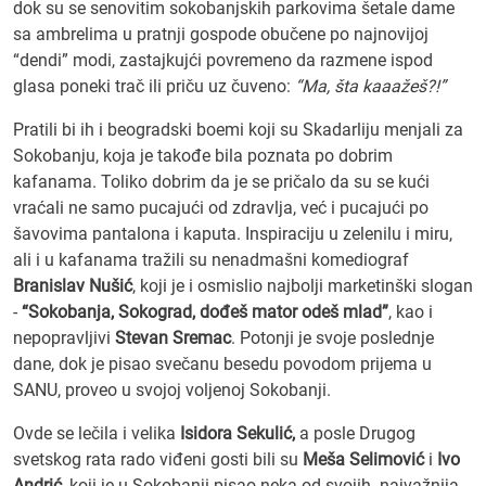
dok su se senovitim sokobanjskih parkovima šetale dame
sa ambrelima u pratnji gospode obučene po najnovijoj
“dendi” modi, zastajkujći povremeno da razmene ispod
glasa poneki trač ili priču uz čuveno:
“Ma, šta kaaažeš?!”
Pratili bi ih i beogradski boemi koji su Skadarliju menjali za
Sokobanju, koja je takođe bila poznata po dobrim
kafanama. Toliko dobrim da je se pričalo da su se kući
vraćali ne samo pucajući od zdravlja, već i pucajući po
šavovima pantalona i kaputa. Inspiraciju u zelenilu i miru,
ali i u kafanama tražili su nenadmašni komediograf
Branislav Nušić
, koji je i osmislio najbolji marketinški slogan
-
“Sokobanja, Sokograd, dođeš mator odeš mlad”
, kao i
nepopravljivi
Stevan Sremac
. Potonji je svoje poslednje
dane, dok je pisao svečanu besedu povodom prijema u
SANU, proveo u svojoj voljenoj Sokobanji.
Ovde se lečila i velika
Isidora Sekulić,
a posle Drugog
svetskog rata rado viđeni gosti bili su
Meša Selimović
i
Ivo
Andrić
, koji je u Sokobanji pisao neka od svojih
najvažnija