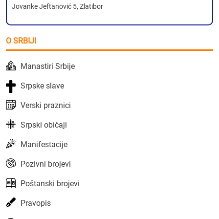
Jovanke Jeftanović 5, Zlatibor
O SRBIJI
Manastiri Srbije
Srpske slave
Verski praznici
Srpski običaji
Manifestacije
Pozivni brojevi
Poštanski brojevi
Pravopis