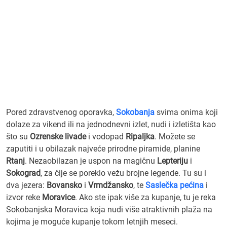
Pored zdravstvenog oporavka,
Sokobanja
svima onima koji
dolaze za vikend ili na jednodnevni izlet, nudi i izletišta kao
što su
Ozrenske livade
i vodopad
Ripaljka
. Možete se
zaputiti i u obilazak najveće prirodne piramide, planine
Rtanj
. Nezaobilazan je uspon na magičnu
Lepteriju
i
Sokograd
, za čije se poreklo vežu brojne legende. Tu su i
dva jezera:
Bovansko
i
Vrmdžansko
, te
Saslečka pećina
i
izvor reke
Moravice
. Ako ste ipak više za kupanje, tu je reka
Sokobanjska Moravica koja nudi više atraktivnih plaža na
kojima je moguće kupanje tokom letnjih meseci.