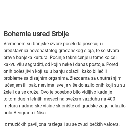
Bohemia usred Srbije
Vremenom su banjske izvore počeli da posećuju i
predstavnici novonastalog građanskog sloja, te se stvara
prava banjska kultura. Počinje takmičenje u tome ko će i
kakvu vilu sagraditi, od kojih neke i danas postoje. Pored
onih bolešljivih koji su u banju dolazili kako bi lečili
probleme sa disajnim organima, žlezdama sa unutrašnjim
lučenjem ili, pak, nervima, sve je više dolazilo onih koji su su
želeli da se druže. Ovo je posebno bilo vidljivo kada je
tokom dugih letnjih meseci na svežem vazduhu na 400
metara nadmorske visine sklonište od gradske žege nalazilo
pola Beograda i Niša.
Iz muzičkih paviljona razlegali su se zvuci bečkih valcera,