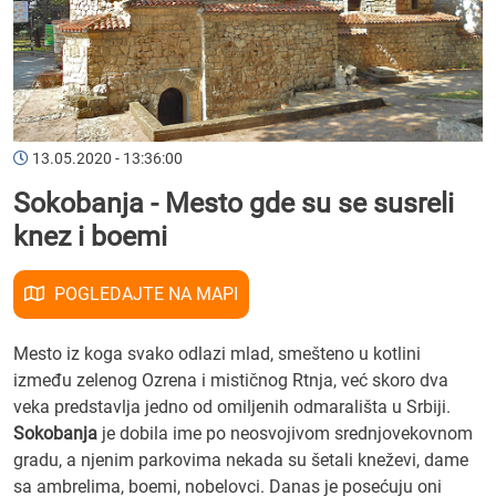
13.05.2020 - 13:36:00
Sokobanja - Mesto gde su se susreli
knez i boemi
POGLEDAJTE NA MAPI
Mesto iz koga svako odlazi mlad, smešteno u kotlini
između zelenog Ozrena i mističnog Rtnja, već skoro dva
veka predstavlja jedno od omiljenih odmarališta u Srbiji.
Sokobanja
je dobila ime po neosvojivom srednjovekovnom
gradu, a njenim parkovima nekada su šetali kneževi, dame
sa ambrelima, boemi, nobelovci. Danas je posećuju oni