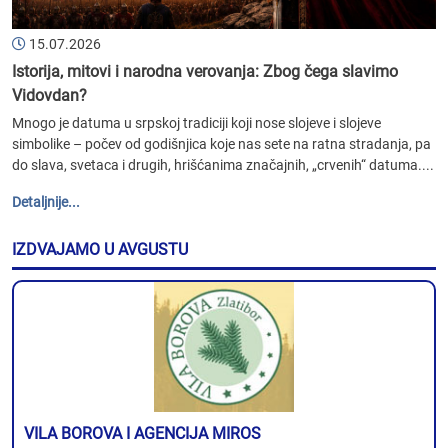
15.07.2026
Istorija, mitovi i narodna verovanja: Zbog čega slavimo
Vidovdan?
Mnogo je datuma u srpskoj tradiciji koji nose slojeve i slojeve
simbolike – počev od godišnjica koje nas sete na ratna stradanja, pa
do slava, svetaca i drugih, hrišćanima značajnih, „crvenih“ datuma....
Detaljnije...
IZDVAJAMO U AVGUSTU
VILA BOROVA I AGENCIJA MIROS