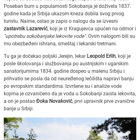
Poseban bum u popularnosti Sokobanja je doživela 1837.
godine kada je Srbija ukazom kneza dobila svog prvog
turistu. Naime, ostao je zapis o nalogu da se izvesni
zastavnik Lazarević
, koji je iz Kragujevca upućen na odmor i
"upotrebu sokobanjske lekovite vode"
. Ovim nalogom bili su
mu obezbeđeni ishrana, smeštaj i lekarski tretmani.
Tu ga je dočekao poljski Jerejin, lekar
Leopold Erlih
, koji je
posle školovanja i službovanja po austrijskim i ugarskim
sanatorijumima 1834. godine dospeo u malenu Srbiju i
prihvatio se posla da od neuređenog lečilišta napravi banju
po evropskim standardima. Izvršene su i analize vode
kojima je ozvaničeno da je voda u Sokobanji zaista lekovita,
a on je postao
Đoka Novaković
, prvi upravnik prve zvanične
banje u Srbiji.