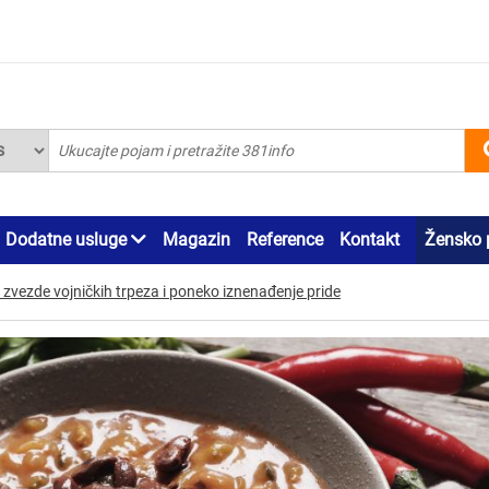
Dodatne usluge
Magazin
Reference
Kontakt
Žensko 
 zvezde vojničkih trpeza i poneko iznenađenje pride