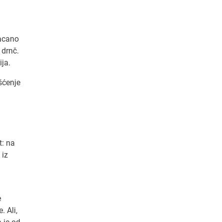
bacano
 drnč.
ja.
šćenje
: na
 iz
e
. Ali,