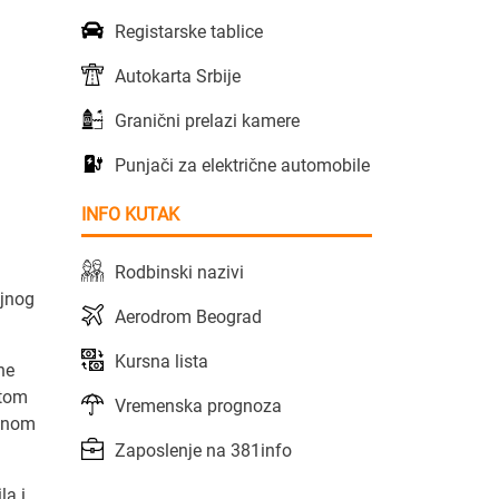
Registarske tablice
Autokarta Srbije
Granični prelazi kamere
Punjači za električne automobile
INFO KUTAK
Rodbinski nazivi
ojnog
Aerodrom Beograd
Kursna lista
ne
 tom
Vremenska prognoza
ednom
Zaposlenje na 381info
la i