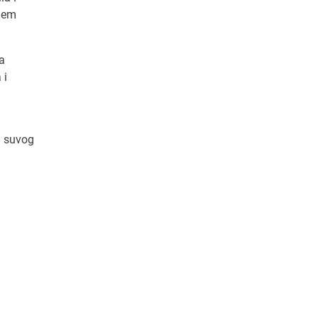
njem
za
 i
i suvog