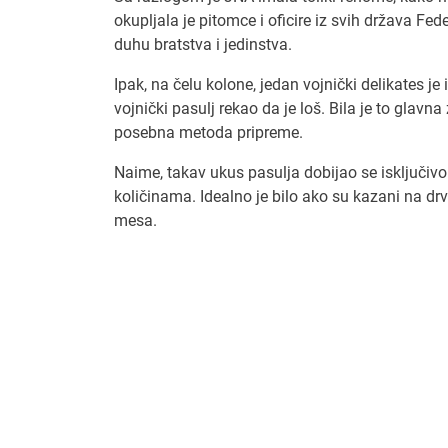
okupljala je pitomce i oficire iz svih država F
duhu bratstva i jedinstva.
Ipak, na čelu kolone, jedan vojnički delikates 
vojnički pasulj rekao da je loš. Bila je to glav
posebna metoda pripreme.
Naime, takav ukus pasulja dobijao se isključ
količinama. Idealno je bilo ako su kazani na d
mesa.