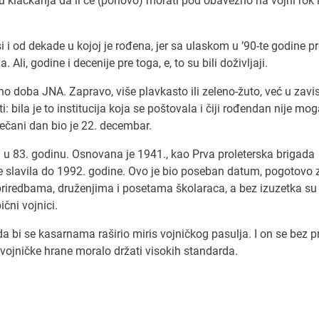
u klackanja da li će (ponovo) morati pod obavezno na vojni rok i
 i od dekade u kojoj je rođena, jer sa ulaskom u ’90-te godine p
. Ali, godine i decenije pre toga, e, to su bili doživljaji.
tno doba JNA. Zapravo, više plavkasto ili zeleno-žuto, već u zavi
i: bila je to institucija koja se poštovala i čiji rođendan nije mo
večani dan bio je 22. decembar.
 u 83. godinu. Osnovana je 1941., kao Prva proleterska brigada
 slavila do 1992. godine. Ovo je bio poseban datum, pogotovo 
 priredbama, druženjima i posetama školaraca, a bez izuzetka su
ični vojnici.
ada bi se kasarnama raširio miris vojničkog pasulja. I on se bez 
ojničke hrane moralo držati visokih standarda.