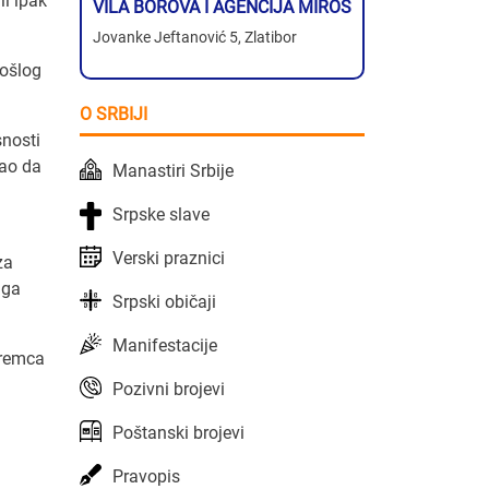
li ipak
VILA BOROVA I AGENCIJA MIROS
Jovanke Jeftanović 5, Zlatibor
rošlog
O SRBIJI
snosti
gao da
Manastiri Srbije
Srpske slave
Verski praznici
za
 ga
Srpski običaji
Manifestacije
premca
Pozivni brojevi
Poštanski brojevi
Pravopis