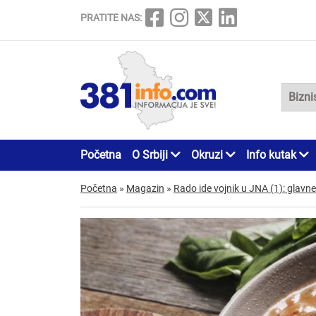
PRATITE NAS:
Početna
O Srbiji
Okruzi
Info kutak
Početna
»
Magazin
»
Rado ide vojnik u JNA (1): glavne