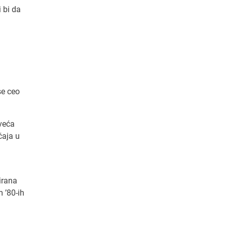
i bi da
se ceo
jveća
čaja u
irana
m ’80-ih
a