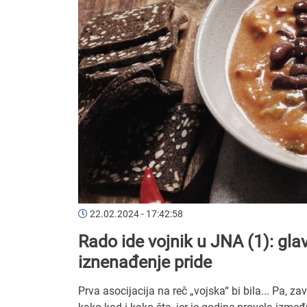
22.02.2024 - 17:42:58
Rado ide vojnik u JNA (1): gla
iznenađenje pride
Prva asocijacija na reč „vojska“ bi bila... Pa, za