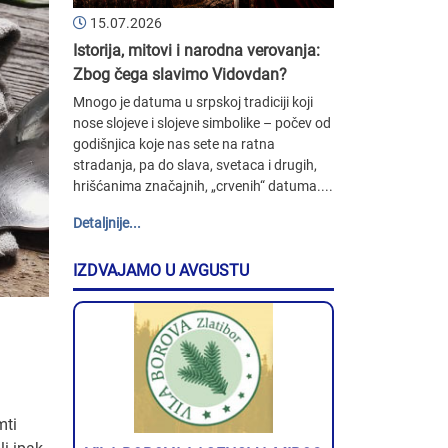
15.07.2026
Istorija, mitovi i narodna verovanja:
Zbog čega slavimo Vidovdan?
Mnogo je datuma u srpskoj tradiciji koji
nose slojeve i slojeve simbolike – počev od
godišnjica koje nas sete na ratna
stradanja, pa do slava, svetaca i drugih,
hrišćanima značajnih, „crvenih“ datuma....
Detaljnije...
IZDVAJAMO U AVGUSTU
mti