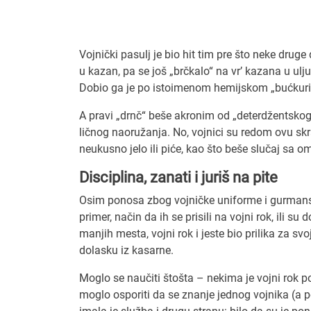
Vojnički pasulj je bio hit tim pre što neke drug
u kazan, pa se još „brčkalo“ na vr’ kazana u ulju
Dobio ga je po istoimenom hemijskom „bućkurišu
A pravi „drnč“ beše akronim od „deterdžentskog
ličnog naoružanja. No, vojnici su redom ovu skra
neukusno jelo ili piće, kao što beše slučaj sa 
Disciplina, zanati i juriš na pite
Osim ponosa zbog vojničke uniforme i gurmans
primer, način da ih se prisili na vojni rok, ili s
manjih mesta, vojni rok i jeste bio prilika za s
dolasku iz kasarne.
Moglo se naučiti štošta – nekima je vojni rok p
moglo osporiti da se znanje jednog vojnika (a po