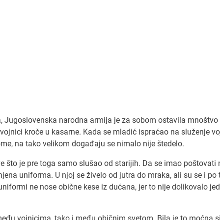
ina, Jugoslovenska narodna armija je za sobom ostavila mnoštvo
 vojnici kroče u kasarne. Kada se mladić ispraćao na služenje v
tome, na tako velikom događaju se nimalo nije štedelo.
ve što je pre toga samo slušao od starijih. Da se imao poštovati 
jena uniforma. U njoj se živelo od jutra do mraka, ali su se i po
 uniformi ne nose obične kese iz dućana, jer to nije dolikovalo j
eđu vojnicima, tako i među običnim svetom. Bila je to moćna si