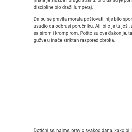
imala je služba i drugu stranu: bilo da su je po
discipline bio draži lumperaj.
Da su se pravila morala poštovati, nije bilo spor
usudio da odbrusi poručniku. Ali, bilo je tu još
sa sirom i krompirom. Pošto su ove đakonije, ta
gužve u inače striktan raspored obroka.
Dotični se, naime, pravio svakog dana, kako bi j