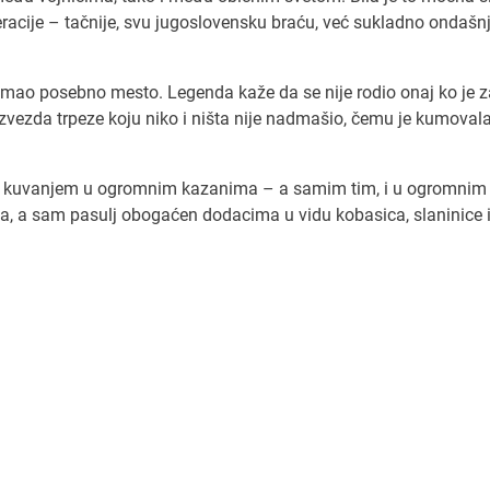
ederacije – tačnije, svu jugoslovensku braću, već sukladno ondaš
je imao posebno mesto. Legenda kaže da se nije rodio onaj ko je 
na zvezda trpeze koju niko i ništa nije nadmašio, čemu je kumovala
ivo kuvanjem u ogromnim kazanima – a samim tim, i u ogromnim
rva, a sam pasulj obogaćen dodacima u vidu kobasica, slaninice 