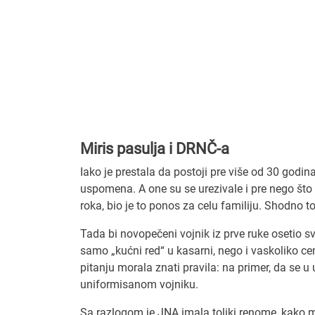
Miris pasulja i DRNČ-a
Iako je prestala da postoji pre više od 30 god
uspomena. A one su se urezivale i pre nego što
roka, bio je to ponos za celu familiju. Shodno 
Tada bi novopečeni vojnik iz prve ruke osetio s
samo „kućni red“ u kasarni, nego i vaskoliko cen
pitanju morala znati pravila: na primer, da se u
uniformisanom vojniku.
Sa razlogom je JNA imala toliki renome, kako m