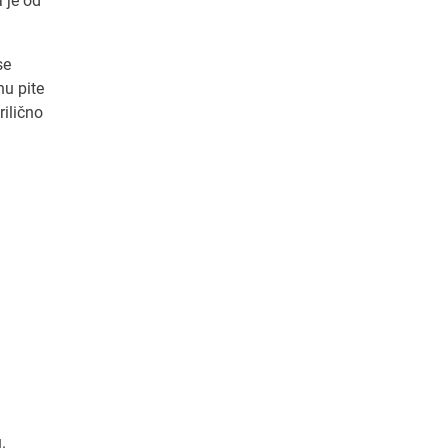
 je od
se
nu pite
rilično
.