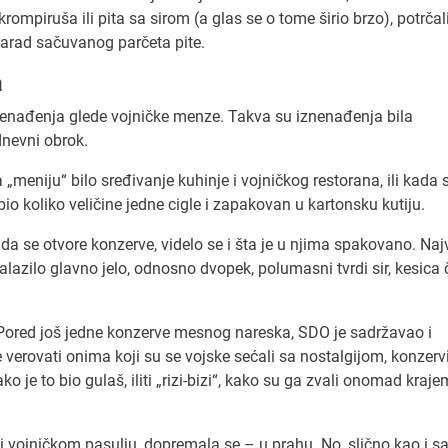
ompiruša ili pita sa sirom (a glas se o tome širio brzo), potrčal
zarad sačuvanog parčeta pite.
a
iznenađenja glede vojničke menze. Takva su iznenađenja bila
dnevni obrok.
meniju“ bilo sređivanje kuhinje i vojničkog restorana, ili kada 
 koliko veličine jedne cigle i zapakovan u kartonsku kutiju.
kada se otvore konzerve, videlo se i šta je u njima spakovano. Na
nalazilo glavno jelo, odnosno dvopek, polumasni tvrdi sir, kesica 
“. Pored još jedne konzerve mesnog nareska, SDO je sadržavao i
verovati onima koji su se vojske sećali sa nostalgijom, konzerv
 je to bio gulaš, iliti „rizi-bizi“, kako su ga zvali onomad kraje
 i vojničkom pasulju, dopremala se – u prahu. No, slično kao i s