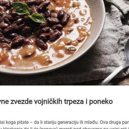
vne zvezde vojničkih trpeza i poneko
visi koga pitate – da li stariju generaciju ili mlađu. Ova druga pa