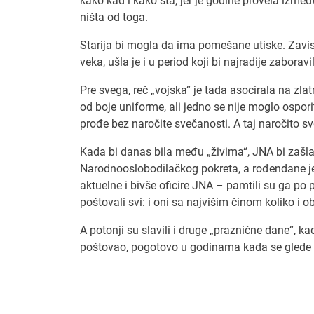
kako kad i kako šta, jer je godine provela izmeđ
ništa od toga.
Starija bi mogla da ima pomešane utiske. Zavisi
veka, ušla je i u period koji bi najradije zaboravila
Pre svega, reč „vojska“ je tada asocirala na zla
od boje uniforme, ali jedno se nije moglo osporit
prođe bez naročite svečanosti. A taj naročito s
Kada bi danas bila među „živima“, JNA bi zašla
Narodnooslobodilačkog pokreta, a rođendane je
aktuelne i bivše oficire JNA – pamtili su ga po
poštovali svi: i oni sa najvišim činom koliko i ob
A potonji su slavili i druge „praznične dane“, k
poštovao, pogotovo u godinama kada se glede v