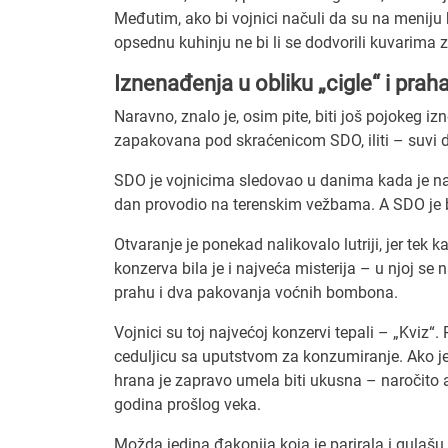
Međutim, ako bi vojnici načuli da su na meniju kr
opsednu kuhinju ne bi li se dodvorili kuvarima 
Iznenađenja u obliku „cigle“ i prah
Naravno, znalo je, osim pite, biti još pojokeg 
zapakovana pod skraćenicom SDO, iliti – suvi 
SDO je vojnicima sledovao u danima kada je na „
dan provodio na terenskim vežbama. A SDO je bio
Otvaranje je ponekad nalikovalo lutriji, jer tek 
konzerva bila je i najveća misterija – u njoj se 
prahu i dva pakovanja voćnih bombona.
Vojnici su toj najvećoj konzervi tepali – „Kviz
ceduljicu sa uputstvom za konzumiranje. Ako je 
hrana je zapravo umela biti ukusna – naročito ako
godina prošlog veka.
Možda jedina đakonija koja je parirala i gulašu