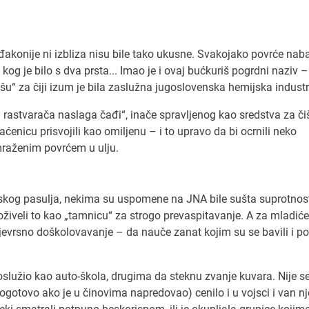
e đakonije ni izbliza nisu bile tako ukusne. Svakojako povrće na
 kog je bilo s dva prsta... Imao je i ovaj bućkuriš pogrdni naziv –
“ za čiji izum je bila zaslužna jugoslovenska hemijska industri
 rastvarača naslaga čađi“, inače spravljenog kao sredstva za či
ćenicu prisvojili kao omiljenu – i to upravo da bi ocrnili neko
omraženim povrćem u ulju.
kog pasulja, nekima su uspomene na JNA bile sušta suprotnost
u doživeli to kao „tamnicu“ za strogo prevaspitavanje. A za mladiće
vojevrsno doškolovavanje – da nauče zanat kojim su se bavili i po
oslužio kao auto-škola, drugima da steknu zvanje kuvara. Nije s
gotovo ako je u činovima napredovao) cenilo i u vojsci i van nje