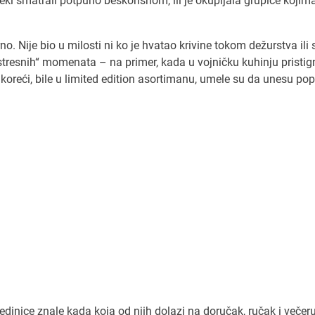
neki smatrali potpuno beskorisnom, ili je okupljala grupice kojima
no. Nije bio u milosti ni ko je hvatao krivine tokom dežurstva ili 
 „stresnih“ momenata – na primer, kada u vojničku kuhinju pristig
koreći, bile u limited edition asortimanu, umele su da unesu pop
edinice znale kada koja od njih dolazi na doručak, ručak i večeru