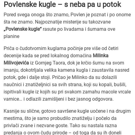
Povlenske kugle – s neba pa u potok
Pored svega onoga što znamo, Povlen je poznat i po onome
šta ne znamo. Najpoznatije misterije su takozvane
„Povlenske kugle“
rasute po livadama i šumama ove
planine
Priča o čudotvornim kuglama počinje pre više od četiri
decenije kada se pred lokalnog domaćina
Milinka
Milivojevića
iz Gornjeg Taora, dok je krčio šumu na svom
imanju, dokotrljala velika kamena kugla i zaustavila nasred
potok, gde i dalje stoji. Pričao je Milinko da su dolazili
naučnici i znatiželjnici sa svih strana, koji su kopali, bušili,
ispitivali kugle iz kojih su pri svakom zamahu macole vrcale
varnice… i odlazili zamišljeni i bez jasnog odgovora.
Kasnije su slične, gotovo savršene kugle uočene i na drugim
mestima, što je samo probudilo znatiželju i počelo da
privlači zvane i nezvane goste. Tako su nastala razna
predanja o ovom čudu prirode – od toga da su ih doneli