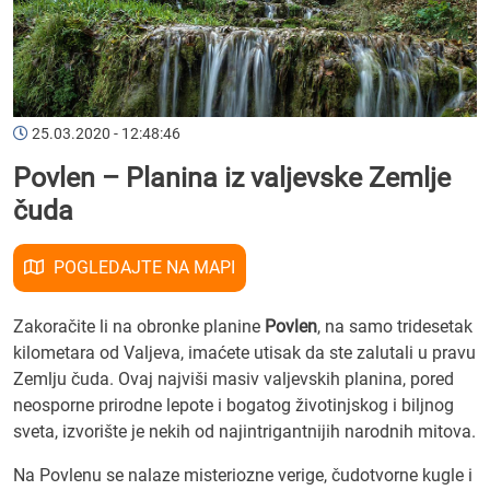
25.03.2020 - 12:48:46
Povlen – Planina iz valjevske Zemlje
čuda
POGLEDAJTE NA MAPI
Zakoračite li na obronke planine
Povlen
, na samo tridesetak
kilometara od Valjeva, imaćete utisak da ste zalutali u pravu
Zemlju čuda. Ovaj najviši masiv valjevskih planina, pored
neosporne prirodne lepote i bogatog životinjskog i biljnog
sveta, izvorište je nekih od najintrigantnijih narodnih mitova.
Na Povlenu se nalaze misteriozne verige, čudotvorne kugle i