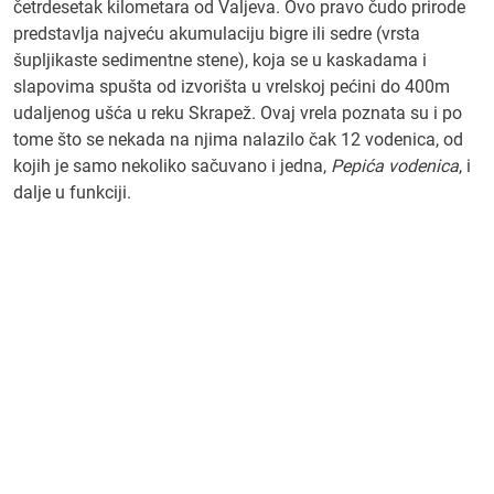
četrdesetak kilometara od Valjeva. Ovo pravo čudo prirode
predstavlja najveću akumulaciju bigre ili sedre (vrsta
šupljikaste sedimentne stene), koja se u kaskadama i
slapovima spušta od izvorišta u vrelskoj pećini do 400m
udaljenog ušća u reku Skrapež. Ovaj vrela poznata su i po
tome što se nekada na njima nalazilo čak 12 vodenica, od
kojih je samo nekoliko sačuvano i jedna,
Pepića vodenica
, i
dalje u funkciji.