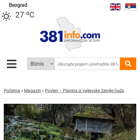
Beograd
27 ºC
Početna
»
Magazin
»
Povlen – Planina iz valjevske Zemlje čuda