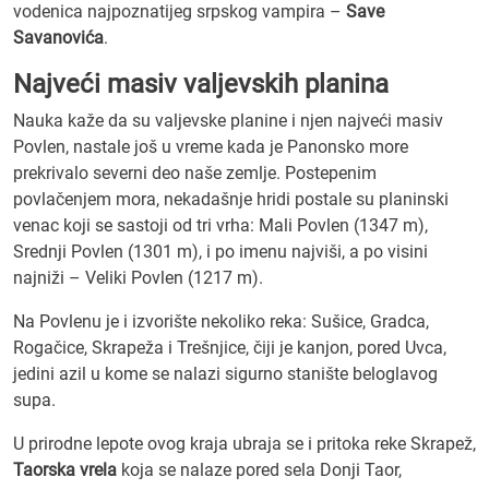
vodenica najpoznatijeg srpskog vampira –
Save
Savanovića
.
Najveći masiv valjevskih planina
Nauka kaže da su valjevske planine i njen najveći masiv
Povlen, nastale još u vreme kada je Panonsko more
prekrivalo severni deo naše zemlje. Postepenim
povlačenjem mora, nekadašnje hridi postale su planinski
venac koji se sastoji od tri vrha: Mali Povlen (1347 m),
Srednji Povlen (1301 m), i po imenu najviši, a po visini
najniži – Veliki Povlen (1217 m).
Na Povlenu je i izvorište nekoliko reka: Sušice, Gradca,
Rogačice, Skrapeža i Trešnjice, čiji je kanjon, pored Uvca,
jedini azil u kome se nalazi sigurno stanište beloglavog
supa.
U prirodne lepote ovog kraja ubraja se i pritoka reke Skrapež,
Taorska vrela
koja se nalaze pored sela Donji Taor,