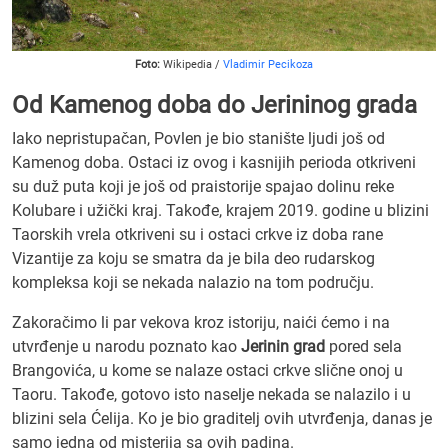
Foto:
Wikipedia /
Vladimir Pecikoza
Od Kamenog doba do Jerininog grada
Iako nepristupačan, Povlen je bio stanište ljudi još od
Kamenog doba. Ostaci iz ovog i kasnijih perioda otkriveni
su duž puta koji je još od praistorije spajao dolinu reke
Kolubare i užički kraj. Takođe, krajem 2019. godine u blizini
Taorskih vrela otkriveni su i ostaci crkve iz doba rane
Vizantije za koju se smatra da je bila deo rudarskog
kompleksa koji se nekada nalazio na tom području.
Zakoračimo li par vekova kroz istoriju, naići ćemo i na
utvrđenje u narodu poznato kao
Jerinin grad
pored sela
Brangovića, u kome se nalaze ostaci crkve slične onoj u
Taoru. Takođe, gotovo isto naselje nekada se nalazilo i u
blizini sela Ćelija. Ko je bio graditelj ovih utvrđenja, danas je
samo jedna od misterija sa ovih padina.