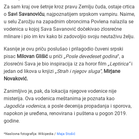
Za sam kraj ove šetnje kroz pravu Zemlju čuda, ostaje crtica
o
Savi Savanoviću
, najpoznatijem srpskom vampiru. Naime,
u selu Zarožju na zapadnim obroncima Povlena nalazila se
vodenica u kojoj Sava Savanović dočekivao zlosrećne
mlinare i pio im krv kako bi zadovoljio svoju neutaživu želju.
Kasnije je ovu priču poslušao i prilagodio čuveni srpski
pisac
Milovan Glišić
u priči
„Posle devedeset godina
“, a
zlosrećni Sava je bio inspiracija iz za horor film
„Leptirica“
i
jedan od likova u knjizi
„Strah i njegov sluga“
,
Mirjane
Novaković.
Zanimljivo je, pak, da lokacija njegove vodenice nije
misterija. Ova vodenica meštanima je poznata kao
Jagodića vodenica
, a posle decenija propadanja i sporova,
napokon je uređena, renovirana i puštena u pogon 2019.
godine.
*Naslovna fotografija: Wikipedia /
Maja Stošić