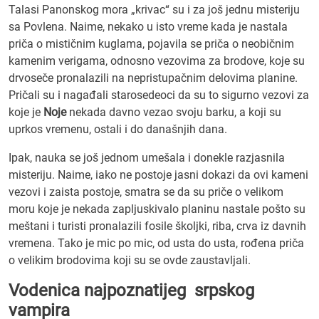
Talasi Panonskog mora „krivac“ su i za još jednu misteriju
sa Povlena. Naime, nekako u isto vreme kada je nastala
priča o mističnim kuglama, pojavila se priča o neobičnim
kamenim verigama, odnosno vezovima za brodove, koje su
drvoseče pronalazili na nepristupačnim delovima planine.
Pričali su i nagađali starosedeoci da su to sigurno vezovi za
koje je
Noje
nekada davno vezao svoju barku, a koji su
uprkos vremenu, ostali i do današnjih dana.
Ipak, nauka se još jednom umešala i donekle razjasnila
misteriju. Naime, iako ne postoje jasni dokazi da ovi kameni
vezovi i zaista postoje, smatra se da su priče o velikom
moru koje je nekada zapljuskivalo planinu nastale pošto su
meštani i turisti pronalazili fosile školjki, riba, crva iz davnih
vremena. Tako je mic po mic, od usta do usta, rođena priča
o velikim brodovima koji su se ovde zaustavljali.
Vodenica najpoznatijeg srpskog
vampira