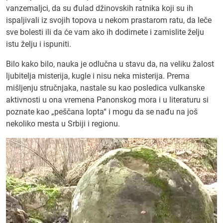
vanzemaljci, da su đulad džinovskih ratnika koji su ih
ispaljivali iz svojih topova u nekom prastarom ratu, da leče
sve bolesti ili da će vam ako ih dodirnete i zamislite želju
istu želju i ispuniti.
Bilo kako bilo, nauka je odlučna u stavu da, na veliku žalost
ljubitelja misterija, kugle i nisu neka misterija. Prema
mišljenju stručnjaka, nastale su kao posledica vulkanske
aktivnosti u ona vremena Panonskog mora i u literaturu si
poznate kao „peščana lopta“ i mogu da se nađu na još
nekoliko mesta u Srbiji i regionu.