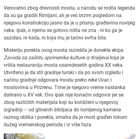
Verovatno zbog drevnosti mosta, u narodu se rodila legenda
da su ga gradili Rimljani, ali je već brzim pogledom na
njegovu konstrukciju jasno da je u pitanju građevina novijeg
veka. Ipak, o njemu se gotovo ništa ne zna - ni ko ga je
sazidao, ni kada, ni koja mu je tačno svrha bila.
Misteriju porekla ovog mosta razrešila je donekle ekipa
Zavoda za zaštitu spomenika kulture iz Kraljeva
koja je
vršila restauraciju mosta osamdesetih godina XX veka.
Utvrđeno je da stil gradnje turski i da po svom izgledu i
načinu gradnje odgovara mostu preko reke Uvac i
mostovima u Prizrenu. Time je njegovo vreme nastanka
datirano u XV vek. Ovo ipak nije konačni odgovor jer se
zbog različitih materijala koji su korišćeni u njegovoj
izgradnji – od glinenih šrkiljaca do lomljenog kamena
raznog oblika i porekla, smatra da je most građen tokom
dužeg vremenskog perioda i iz više faza.