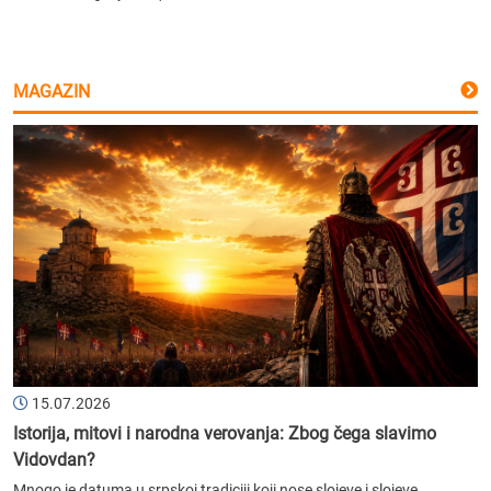
MAGAZIN
15.07.2026
Istorija, mitovi i narodna verovanja: Zbog čega slavimo
Vidovdan?
Mnogo je datuma u srpskoj tradiciji koji nose slojeve i slojeve