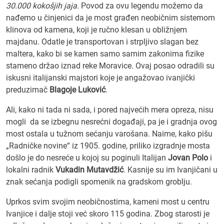
30.000 kokošjih jaja
. Povod za ovu legendu možemo da
nađemo u činjenici da je most građen neobičnim sistemom
klinova od kamena, koji je ručno klesan u obližnjem
majdanu. Odatle je transportovan i strpljivo slagan bez
maltera, kako bi se kamen samo samim zakonima fizike
stameno držao iznad reke Moravice. Ovaj posao odradili su
iskusni italijanski majstori koje je angažovao ivanjički
preduzimač
Blagoje Luković
.
Ali, kako ni tada ni sada, i pored najvećih mera opreza, nisu
mogli da se izbegnu nesrećni događaji, pa je i gradnja ovog
most ostala u tužnom sećanju varošana. Naime, kako pišu
„Radničke novine“ iz 1905. godine, priliko izgradnje mosta
došlo je do nesreće u kojoj su poginuli Italijan
Jovan Polo
i
lokalni radnik
Vukadin Mutavdžić
. Kasnije su im Ivanjičani u
znak sećanja podigli spomenik na gradskom groblju.
Uprkos svim svojim neobičnostima, kameni most u centru
Ivanjice i dalje stoji već skoro 115 godina. Zbog starosti je