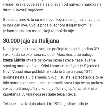
vreme Turaka ovde se nalazio jedan od najvećih hanova na
drumu Javor-Dragačevo.
Gde su drumovi, tu su mostovi i legende o njima, a Ivanjica
ih ima čak dve. Ovo je priča o jednom italijanskom i o
jednom rimskom mostu, koji to možda nije.
30.000 jaja za Italijana
Naseljavanje i razvoj Ivanjice počinje tridesetih godina XIX
veka kada se oko hana na obali Moravice, a po nalogu
kneza Miloša
otvara osnovna škola i kreće naseljavanje
srpskog stanovništva. Kršni i stameni došljaci iz Sijenice i
Nove Varoši nisu poklekli ni kada je čitava varoš 1846.
godine nestala u plamenu. Skupili su šta je preostalo, a to je
bilo samo dvanaest kuća, i napravili novu koja će na prelazu
vekova biti proglašena za najveću i najlepšu varoš Erske
kapetanija. A Moravica je i dalje tekla i tekla.
Tekla je i razdvajala obale i te 1904. godine kada je