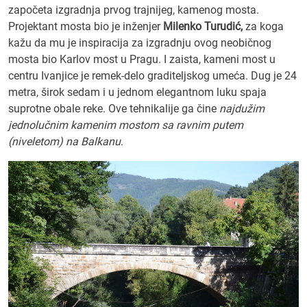
započeta izgradnja prvog trajnijeg, kamenog mosta.
Projektant mosta bio je inženjer
Milenko Turudić,
za koga
kažu da mu je inspiracija za izgradnju ovog neobičnog
mosta bio Karlov most u Pragu. I zaista, kameni most u
centru Ivanjice je remek-delo graditeljskog umeća. Dug je 24
metra, širok sedam i u jednom elegantnom luku spaja
suprotne obale reke. Ove tehnikalije ga čine
najdužim
jednolučnim kamenim mostom sa ravnim putem
(niveletom) na Balkanu
.