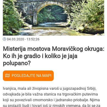
04.03.2020 - 13:52:26
Misterija mostova Moravičkog okruga:
Ko ih je gradio i koliko je jaja
polupano?
POGLEDAJTE NA MAPI
Ivanjica, mala ali živopisna varoš u jugozapadnoj Srbiji,
odvajkada je bila važna stanica na trgovačkim putevima
koji su povezivali crnomorsko i jadransko priobalje. Njima
su prolazili ljudi i tovari još iz rimskih vremena, da bi se za