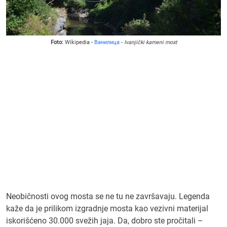
Foto:
Wikipedia -
Ванилица
-
Ivanjički kameni most
Neobičnosti ovog mosta se ne tu ne završavaju. Legenda
kaže da je prilikom izgradnje mosta kao vezivni materijal
iskorišćeno 30.000 svežih jaja. Da, dobro ste pročitali –