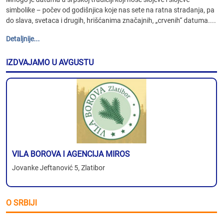
simbolike – počev od godišnjica koje nas sete na ratna stradanja, pa
do slava, svetaca i drugih, hrišćanima značajnih, „crvenih“ datuma....
Detaljnije...
IZDVAJAMO U AVGUSTU
VILA BOROVA I AGENCIJA MIROS
Jovanke Jeftanović 5, Zlatibor
O SRBIJI