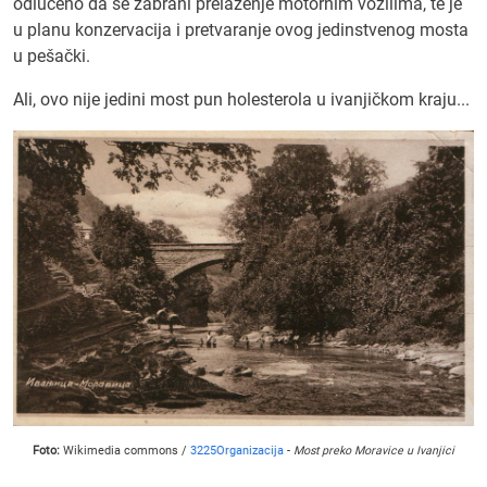
odlučeno da se zabrani prelaženje motornim vozilima, te je
u planu konzervacija i pretvaranje ovog jedinstvenog mosta
u pešački.
Ali, ovo nije jedini most pun holesterola u ivanjičkom kraju...
Foto:
Wikimedia commons /
3225Organizacija
-
Most preko Moravice u Ivanjici