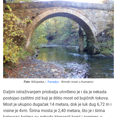
Foto:
Wikipedia /
Panadjur
- Rimski most u Kumanici
Daljim istraživanjem priobalja utvrđeno je i da je nekada
postojao zaštitni zid koji je štitio most od bujičnih tokova.
Most je ukupno dugačak 14 metara, dok je luk dug 6,72 m i
visine je 4vm. Širina mosta je 2,40 metara, što je i širina
kolovoza kojima su nekada kloparali konji i zaprege, a