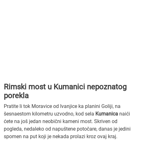
Rimski most u Kumanici nepoznatog
porekla
Pratite li tok Moravice od Ivanjice ka planini Goliji, na
šesnaestom kilometru uzvodno, kod sela
Kumanica
naići
ćete na još jedan neobični kameni most. Skriven od
pogleda, nedaleko od napuštene potočare, danas je jedini
spomen na put koji je nekada prolazi kroz ovaj kraj.