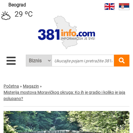
Beograd
29 ºC
Početna
»
Magazin
»
Misterija mostova Moravičkog okruga: Ko ih je gradio i koliko je jaja
polupano?