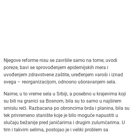
Njegove reforme nisu se završile samo na tome, uvodi
poreze, bavi se sprovođenjem epidemijskih mera i
uvođenjem zdravstvene zaštite, uređenjem varoši i iznad
svega – reorganizacijom, odnosno ušoravanjem sela.
Naime, u to vreme sela u Srbiji, a posebno u krajevima koji
su bili na granici sa Bosnom, bila su to samo u najširem
smislu reči. Razbacana po obroncima brda i planina, bila su
tek privremeno stanište koje je bilo moguće napustiti u
slučaju bežanije pred janičarima i drugim zulumćarima. U
tim i takvim selima, postojao je i veliki problem sa