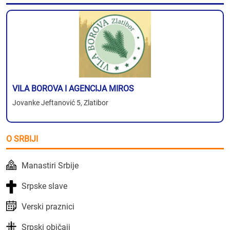
VILA BOROVA I AGENCIJA MIROS
Jovanke Jeftanović 5, Zlatibor
O SRBIJI
Manastiri Srbije
Srpske slave
Verski praznici
Srpski običaji