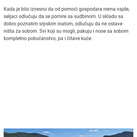
Kada je bilo izvesno da od pomoći gospodara nema vajde,
seljaci odlučuju da se pomire sa sudbinom. U skladu sa
dobro poznatim srpskim inatom, odlučuju da ne ostave
ništa za sobom. Svi koji su mogli, pakuju i nose sa sobom
kompletno pokućanstvo, pa i čitave kuće.