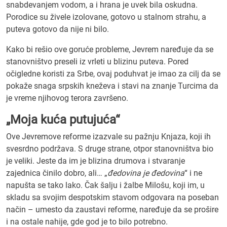
snabdevanjem vodom, a i hrana je uvek bila oskudna.
Porodice su živele izolovane, gotovo u stalnom strahu, a
puteva gotovo da nije ni bilo.
Kako bi rešio ove goruće probleme, Jevrem naređuje da se
stanovništvo preseli iz vrleti u blizinu puteva. Pored
očigledne koristi za Srbe, ovaj poduhvat je imao za cilj da se
pokaže snaga srpskih kneževa i stavi na znanje Turcima da
je vreme njihovog terora završeno.
„Moja kuća putujuća“
Ove Jevremove reforme izazvale su pažnju Knjaza, koji ih
svesrdno podržava. S druge strane, otpor stanovništva bio
je veliki. Jeste da im je blizina drumova i stvaranje
zajednica činilo dobro, ali… „
đedovina je đedovina
“
i ne
napušta se tako lako. Čak šalju i žalbe Milošu, koji im, u
skladu sa svojim despotskim stavom odgovara na poseban
način – umesto da zaustavi reforme, naređuje da se prošire
i na ostale nahije, gde god je to bilo potrebno.