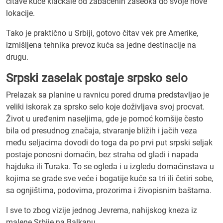
čitave kuće klackale od zabačenih zaseoka do svoje nove
lokacije.
Tako je praktično u Srbiji, gotovo čitav vek pre Amerike,
izmišljena tehnika prevoz kuća sa jedne destinacije na
drugu.
Srpski zaselak postaje srpsko selo
Prelazak sa planine u ravnicu pored druma predstavljao je
veliki iskorak za sprsko selo koje doživljava svoj procvat.
Život u uređenim naseljima, gde je pomoć komšije često
bila od presudnog značaja, stvaranje bližih i jačih veza
među seljacima dovodi do toga da po prvi put srpski seljak
postaje ponosni domaćin, bez straha od gladi i napada
hajduka ili Turaka. To se ogleda i u izgledu domaćinstava u
kojima se grade sve veće i bogatije kuće sa tri ili četiri sobe,
sa ognjištima, podovima, prozorima i živopisnim baštama.
I sve to zbog vizije jednog Jevrema, nahijskog kneza iz
malene Srbije na Balkanu.