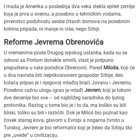
I mada je Amerika u poslednja dva veka stekla epitet zemlje
koja je prva u svemu, a posebno u tehničkim vodama,
prvenstvo poduhvatu seobe čitavih domova na posebnim
kolima pripada, ni manje ni više, nego Srbiji.
Reforme Jevrema Obrenovića
U vremenima posle Drugog srpskog ustanka, kada su se
odnosi sa Portom donekle smirili, vlast je potpuno
prepuštena u ruke porodice Obrenović. Pored
Miloša
, koji će
u dva navrata biti neprikosnoveni gospodar Srbije, deo
kolača pripao je i njegovoj mlađoj braći Jovanu i Jevremu.
Posebno važnu ulogu igrao je mlađi
Jevrem
, koji je tokom
dve decenije bio sve – od najbližeg saradnika do ljutog
protivnika. Razlog u tome bio je i to da, ma koliko su bili
bliski, toliko su bili i različiti. Dok je Miloš bio poznat kao
čovek starog kova, glavom u Evropi a nogama čvrsto u
Turskoj, Jevrem je bio reformator koji je želeo da Srbiju što
pre „uvede“ u civilizaciju.