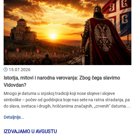
15.07.2026
Istorija, mitovi i narodna verovanja: Zbog čega slavimo
Vidovdan?
Mnogo je datuma u srpskoj tradiciji koji nose slojeve i slojeve
simbolike – počev od godišnjica koje nas sete na ratna stradanja, pa
do slava, svetaca i drugih, hrišćanima značajnih, „crvenih“ datuma....
Detaljnije...
IZDVAJAMO U AVGUSTU