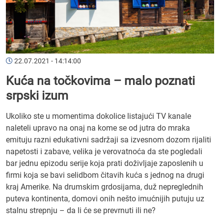
22.07.2021 - 14:14:00
Kuća na točkovima – malo poznati
srpski izum
Ukoliko ste u momentima dokolice listajući TV kanale
naleteli upravo na onaj na kome se od jutra do mraka
emituju razni edukativni sadržaji sa izvesnom dozom rijaliti
napetosti i zabave, velika je verovatnoća da ste pogledali
bar jednu epizodu serije koja prati doživljaje zaposlenih u
firmi koja se bavi selidbom čitavih kuća s jednog na drugi
kraj Amerike. Na drumskim grdosijama, duž nepreglednih
puteva kontinenta, domovi onih nešto imućnijih putuju uz
stalnu strepnju – da li će se prevrnuti ili ne?