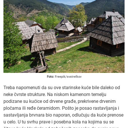
Foto:
Freepik/svstrelkov
Treba napomenuti da su ove starinske kuće bile daleko od
neke čvrste strukture. Na niskom kamenom temelju
podizane su kućice od drvene građe, prekrivene drvenim
pločama ili ređe ćeramidom. Pošto je posao rastavljanja i
sastavljanja brvnara bio naporan, odlučuju da kuće prenose
u celo. U tu svrhu prave i posebna kola na kojima su se