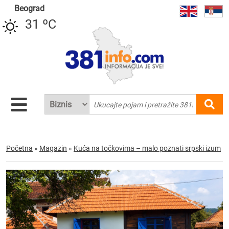
Beograd
31 ºC
Početna
»
Magazin
»
Kuća na točkovima – malo poznati srpski izum