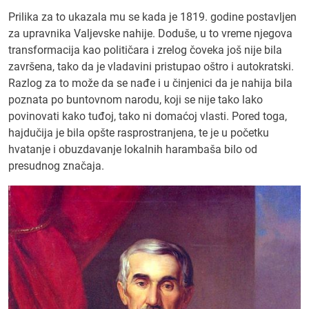
Prilika za to ukazala mu se kada je 1819. godine postavljen
za upravnika Valjevske nahije. Doduše, u to vreme njegova
transformacija kao političara i zrelog čoveka još nije bila
završena, tako da je vladavini pristupao oštro i autokratski.
Razlog za to može da se nađe i u činjenici da je nahija bila
poznata po buntovnom narodu, koji se nije tako lako
povinovati kako tuđoj, tako ni domaćoj vlasti. Pored toga,
hajdučija je bila opšte rasprostranjena, te je u početku
hvatanje i obuzdavanje lokalnih harambaša bilo od
presudnog značaja.