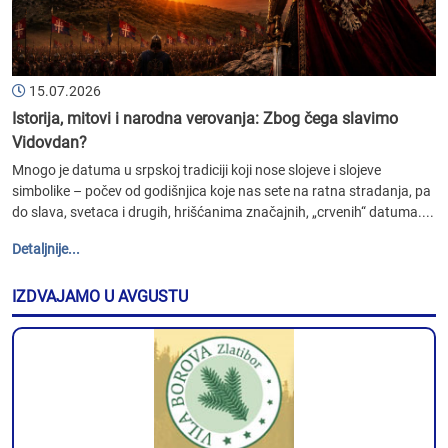
15.07.2026
Istorija, mitovi i narodna verovanja: Zbog čega slavimo
Vidovdan?
Mnogo je datuma u srpskoj tradiciji koji nose slojeve i slojeve
simbolike – počev od godišnjica koje nas sete na ratna stradanja, pa
do slava, svetaca i drugih, hrišćanima značajnih, „crvenih“ datuma....
Detaljnije...
IZDVAJAMO U AVGUSTU