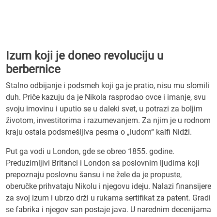
Izum koji je doneo revoluciju u
berbernice
Stalno odbijanje i podsmeh koji ga je pratio, nisu mu slomili
duh. Priče kazuju da je Nikola rasprodao ovce i imanje, svu
svoju imovinu i uputio se u daleki svet, u potrazi za boljim
životom, investitorima i razumevanjem. Za njim je u rodnom
kraju ostala podsmešljiva pesma o „ludom“ kalfi Nidži.
Put ga vodi u London, gde se obreo 1855. godine.
Preduzimljivi Britanci i London sa poslovnim ljudima koji
prepoznaju poslovnu šansu i ne žele da je propuste,
oberučke prihvataju Nikolu i njegovu ideju. Nalazi finansijere
za svoj izum i ubrzo drži u rukama sertifikat za patent. Gradi
se fabrika i njegov san postaje java. U narednim decenijama