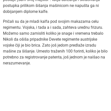
postupka prilikom šišanja mašinicom ne napušta ga ni
dobijanjem diplome kalfe.
Pričali su da je mladi kalfa pod svojim makazama celu
regimentu. Vojska, i tada a i sada, zahteva urednu frizuru.
Možemo samo zamisliti koliko je snage i vremena trebalo
Nikoli da ošiša pripadnike Devete regimente austrijske
vojske čiji je bio brica. Zato još jedom predlaže izradu
mašine za šišanje. Umesto traženih 100 forinti, koliko je bilo
potrebno za registrovanje patenta, još jednom je naišao na
nerazumevanje.