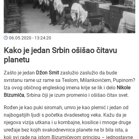
06.05.2020 - 13:24:20
Kako je jedan Srbin ošišao čitavu
planetu
Zašto je jedan
Džon Smit
zaslužio zaslužio da bude
svrstanu rame uz rame sa Teslom, Milankovićem, Pupinom?
Iza ovog običnog engleskog imena krije se lik i delo
Nikole
Bizumića
, Srbina čiji je izum promenio i ošišao čitav svet.
Rođen je kao puki siromah, umro je kao plemić i jedan od
najbogatijih ljudi s početka dvadesetog veka. Kažu da je
njegova vizija utkana i u kombajne, kosilice i mnoge druge
uređaje bez kojih svakodnevnica planete ne bi bila ista, a
koji svi rade na istom Bizumićevom principu – jednostavne