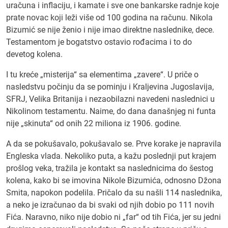
uračuna i inflaciju, i kamate i sve one bankarske radnje koje
prate novac koji leži više od 100 godina na računu. Nikola
Bizumić se nije ženio i nije imao direktne naslednike, dece.
Testamentom je bogatstvo ostavio rođacima i to do
devetog kolena.
I tu kreće „misterija“ sa elementima „zavere“. U priče o
nasledstvu počinju da se pominju i Kraljevina Jugoslavija,
SFRJ, Velika Britanija i nezaobilazni navedeni naslednici u
Nikolinom testamentu. Naime, do dana današnjeg ni funta
nije „skinuta“ od onih 22 miliona iz 1906. godine.
A da se pokušavalo, pokušavalo se. Prve korake je napravila
Engleska vlada. Nekoliko puta, a kažu poslednji put krajem
prošlog veka, tražila je kontakt sa naslednicima do šestog
kolena, kako bi se imovina Nikole Bizumića, odnosno Džona
Smita, napokon podelila. Pričalo da su našli 114 naslednika,
a neko je izračunao da bi svaki od njih dobio po 111 novih
Fića. Naravno, niko nije dobio ni „far“ od tih Fića, jer su jedni