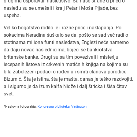
drugima osporavali nasledstvo. Sa naše strane u priču o
nasleđu su se umešali i kralj Petar i Moša Pijade, bez
uspeha.
Veliko bogatstvo rodilo je i razne priče i naklapanja. Po
sokacima Neradina šuškalo se da, pošto se sad već radi o
stotinama miliona funti nasledstva, Englezi neće namerno
da daju novac naslednicima, bojeći se bankrotstva
britanske banke. Drugi su sa tim povezivali i misteriju
iscepanih listova iz crkvenih matičnih knjiga na kojima su
bila zabeleženi podaci o rođenju i smrti članova porodice
Bizumić. Šta je istina, šta je mašta, danas je teško razdvojiti,
ali sigurno je da izum kalfa Nidže i dalj štricka i šiša čitav
svet.
*Naslovna fotografija:
Kongresna biblioteka, Vašington