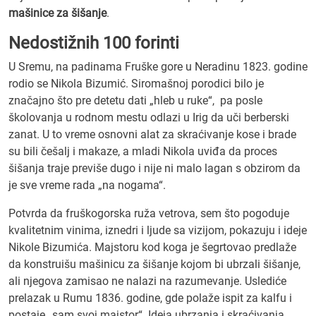
mašinice za šišanje
.
Nedostižnih 100 forinti
U Sremu, na padinama Fruške gore u Neradinu 1823. godine
rodio se Nikola Bizumić. Siromašnoj porodici bilo je
značajno što pre detetu dati „hleb u ruke“, pa posle
školovanja u rodnom mestu odlazi u Irig da uči berberski
zanat. U to vreme osnovni alat za skraćivanje kose i brade
su bili češalj i makaze, a mladi Nikola uviđa da proces
šišanja traje previše dugo i nije ni malo lagan s obzirom da
je sve vreme rada „na nogama“.
Potvrda da fruškogorska ruža vetrova, sem što pogoduje
kvalitetnim vinima, iznedri i ljude sa vizijom, pokazuju i ideje
Nikole Bizumića. Majstoru kod koga je šegrtovao predlaže
da konstruišu mašinicu za šišanje kojom bi ubrzali šišanje,
ali njegova zamisao ne nalazi na razumevanje. Uslediće
prelazak u Rumu 1836. godine, gde polaže ispit za kalfu i
postaje „sam svoj majstor“. Ideja ubrzanja i skraćivanja