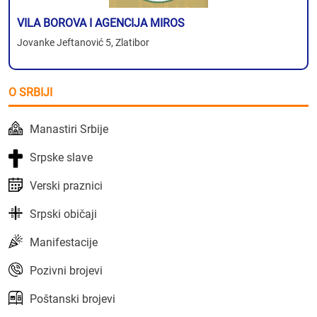
VILA BOROVA I AGENCIJA MIROS
Jovanke Jeftanović 5, Zlatibor
O SRBIJI
Manastiri Srbije
Srpske slave
Verski praznici
Srpski običaji
Manifestacije
Pozivni brojevi
Poštanski brojevi