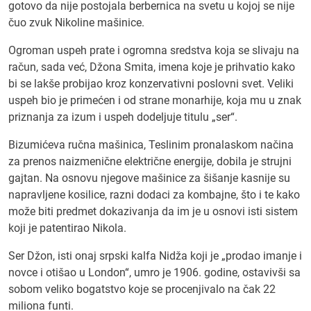
gotovo da nije postojala berbernica na svetu u kojoj se nije
čuo zvuk Nikoline mašinice.
Ogroman uspeh prate i ogromna sredstva koja se slivaju na
račun, sada već, Džona Smita, imena koje je prihvatio kako
bi se lakše probijao kroz konzervativni poslovni svet. Veliki
uspeh bio je primećen i od strane monarhije, koja mu u znak
priznanja za izum i uspeh dodeljuje titulu „ser“.
Bizumićeva ručna mašinica, Teslinim pronalaskom načina
za prenos naizmenične električne energije, dobila je strujni
gajtan. Na osnovu njegove mašinice za šišanje kasnije su
napravljene kosilice, razni dodaci za kombajne, što i te kako
može biti predmet dokazivanja da im je u osnovi isti sistem
koji je patentirao Nikola.
Ser Džon, isti onaj srpski kalfa Nidža koji je „prodao imanje i
novce i otišao u London“, umro je 1906. godine, ostavivši sa
sobom veliko bogatstvo koje se procenjivalo na čak 22
miliona funti.