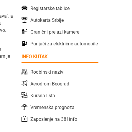
Registarske tablice
ava“, a
Autokarta Srbije
u.
ivo.
Granični prelazi kamere
Punjači za električne automobile
a
am je
INFO KUTAK
Rodbinski nazivi
Aerodrom Beograd
Kursna lista
Vremenska prognoza
Zaposlenje na 381info