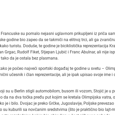
 Francuske su pomalo nejasni uglavnom prikupljeni iz priča sa
ske godine bio zapeo da se takmiči na elitnoj trci, ali ga zvaničn
ako turistu. Doduše, te godine je biciklistička reprezentacija Kra
 Grgac, Rudolf Fiket, Stjepan Ljubić i Franc Abulnar, ali nije is
, tako da je ostala bez plasmana.
, tako je počeo najveći sportski događaj te godine u svetu – Olim
ični učesnik i član reprezentacije, ali je ipak upisao svoje ime i
koji su u Berlin stigli automobilom, busom ili vozom, Stojić je u p
io da na dva točka pređu put kojim se kretala Olimpijska vatra, 
je i bilo. Dvojac je preko Grčke, Jugoslavije, Poljske prevezao 
to su kuburili sa novčanim sredstvima (što je praktično bio lajt-m