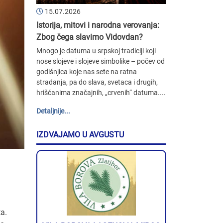
15.07.2026
Istorija, mitovi i narodna verovanja:
Zbog čega slavimo Vidovdan?
Mnogo je datuma u srpskoj tradiciji koji
nose slojeve i slojeve simbolike – počev od
godišnjica koje nas sete na ratna
stradanja, pa do slava, svetaca i drugih,
hrišćanima značajnih, „crvenih“ datuma....
Detaljnije...
IZDVAJAMO U AVGUSTU
a.