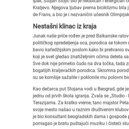
Ipak, Stojan Stojić bio je neobičan i energičan 
Kraljevo. Njegova ljubav prema biciklizmu bila 
de Frans, a bio je i nezvanični učesnik Olimpijs
Nestašni klinac iz kraja
Junak naše priče rođen je pred Balkanske ratove
političkog opredeljenja oca, porodica se tokom
bavio kafedžijskim poslom kako bi prehranio sv
koji je svet gledao znatiželjnim očima deteta sa
Sve dok nije primetio čudo na dva točka, tada zn
bogatijih kraljevačkih porodica. Skromna porod
su se komšije sažalile i poklonile mu polovni bic
Kao dečarca put Stojana vodi u Beograd, gde je 
jednu od prvih škola igranja. Zvala se „Studio -
Terazijama. Za kratko vreme, tanc majstor Petar 
svoje mesto našao u raznim društvenim klubovi
je bio konsultant beogradskih dama i gospode 
pomagao je bratu puštajući muziku i čisteći studi