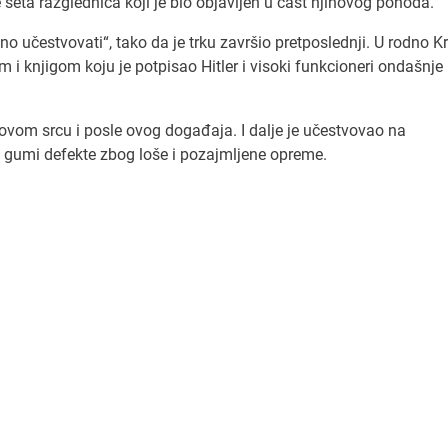
 seta razglednica koji je bio objavljen u čast njihovog pohoda.
no učestvovati“, tako da je trku završio pretposlednji. U rodno K
i knjigom koju je potpisao Hitler i visoki funkcioneri ondašnje
anovom srcu i posle ovog događaja. I dalje je učestvovao na
i gumi defekte zbog loše i pozajmljene opreme.