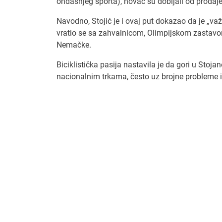
ondašnjeg sporta), novac su dobijali od prodaje
Navodno, Stojić je i ovaj put dokazao da je „važ
vratio se sa zahvalnicom, Olimpijskom zastavom 
Nemačke.
Biciklistička pasija nastavila je da gori u Stoj
nacionalnim trkama, često uz brojne probleme 