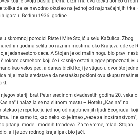
čovek koji je svoju pasiju prema brzini na dva točka doneo u rod
je tolika da se navodno okušao na jednoj od najznačajnijih trka 
kih igara u Berlinu 1936. godine.
 u skromnoj porodici Riste i Mire Stojić u selu Kačulica. Zbog
 narednih godina selila po raznim mestima oko Kraljeva gde se R
oje jedanaestoro dece. A Stojan je od malih nogu bio pravi nest
 širokom osmehom koji će i kasnije ostati njegov prepoznatljivi d
ano kao velosiped, a danas bicikl koji je stigao u dvorište jedn
ica nije imala sredstava da nestašku pokloni ovu skupu mašineri
ikl.
njegov stariji brat Petar sredinom dvadesetih godina 20. veka o
 Kasina“ i nalazila se na elitnom mestu – Hotelu „Kasina“ na
stekao je reputaciju jednog od najotmenijih ljudi Beograda, koji
ma. I ne samo to, kao neko ko je imao „veze sa inostranstvom“,
po pitanju mode i modnih trendova. Za to vreme, mladi Stojan
o, ali je zov rodnog kraja ipak bio jači.