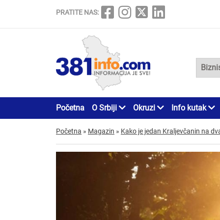
PRATITE NAS:
Početna
O Srbiji
Okruzi
Info kutak
Početna
»
Magazin
»
Kako je jedan Kraljevčanin na dva