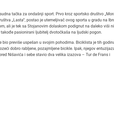
esudna tačka za ondašnji sport. Prvo kroz sportsko društvo „Mor
uštva „Lasta“, postao je utemeljivač ovog sporta u gradu na Ibr
dom, ali je tek sa Stojanovim dolaskom podignut na daleko viši n
takođe pasionirani ljubitelj dvotočkaša na ljudski pogon.
je bio previše uspešan u svojim pohodima. Biciklista je tih godin
ći dobro rabljene, pozajmljene bicikle. Ipak, njegov entuzijaz
 pred Nišavića i sebe stavio dva velika izazova – Tur de Frans i