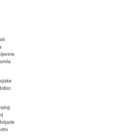
mih
a
ljevine
punila
pijske
 dobio
ratnji
od
hiljade
otiv