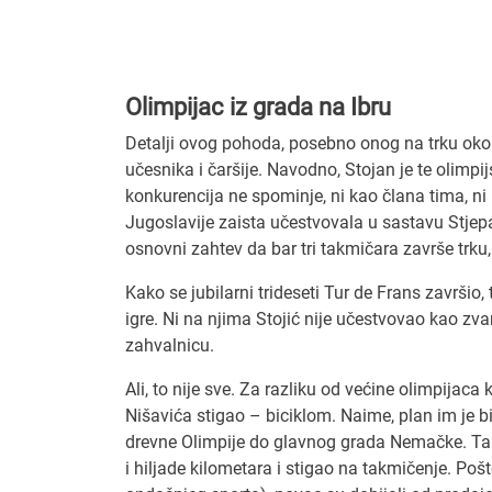
Olimpijac iz grada na Ibru
Detalji ovog pohoda, posebno onog na trku oko
učesnika i čaršije. Navodno, Stojan je te olimpij
konkurencija ne spominje, ni kao člana tima, ni k
Jugoslavije zaista učestvovala u sastavu Stjepan
osnovni zahtev da bar tri takmičara završe trku
Kako se jubilarni trideseti Tur de Frans završio
igre. Ni na njima Stojić nije učestvovao kao zvan
zahvalnicu.
Ali, to nije sve. Za razliku od većine olimpijaca 
Nišavića stigao – biciklom. Naime, plan im je b
drevne Olimpije do glavnog grada Nemačke. Tako 
i hiljade kilometara i stigao na takmičenje. Poš