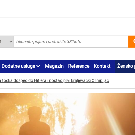
Dodatne usluge
Magazin
Reference
Kontakt
Žensko 
 točka dospeo do Hitlera i postao prvi kraljevački Olimpijac