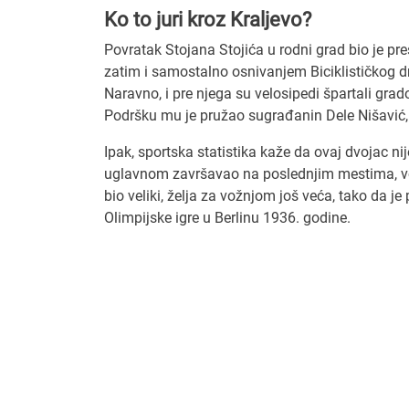
Ko to juri kroz Kraljevo?
Povratak Stojana Stojića u rodni grad bio je pr
zatim i samostalno osnivanjem Biciklističkog dr
Naravno, i pre njega su velosipedi špartali gra
Podršku mu je pružao sugrađanin Dele Nišavić, 
Ipak, sportska statistika kaže da ovaj dvojac ni
uglavnom završavao na poslednjim mestima, voze
bio veliki, želja za vožnjom još veća, tako da je
Olimpijske igre u Berlinu 1936. godine.