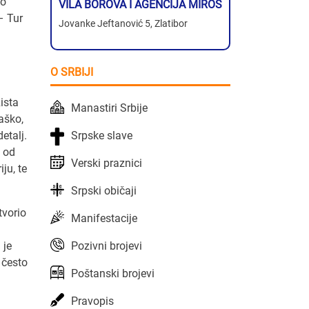
no
VILA BOROVA I AGENCIJA MIROS
– Tur
Jovanke Jeftanović 5, Zlatibor
O SRBIJI
ista
Manastiri Srbije
aško,
Srpske slave
etalj.
e od
Verski praznici
ju, te
Srpski običaji
tvorio
Manifestacije
Pozivni brojevi
 je
 često
Poštanski brojevi
Pravopis