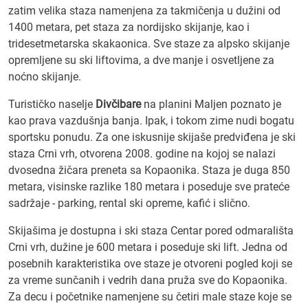
zatim velika staza namenjena za takmičenja u dužini od
1400 metara, pet staza za nordijsko skijanje, kao i
tridesetmetarska skakaonica. Sve staze za alpsko skijanje
opremljene su ski liftovima, a dve manje i osvetljene za
noćno skijanje.
Turističko naselje
Divčibare
na planini Maljen poznato je
kao prava vazdušnja banja. Ipak, i tokom zime nudi bogatu
sportsku ponudu. Za one iskusnije skijaše predviđena je ski
staza Crni vrh, otvorena 2008. godine na kojoj se nalazi
dvosedna žičara preneta sa Kopaonika. Staza je duga 850
metara, visinske razlike 180 metara i poseduje sve prateće
sadržaje - parking, rental ski opreme, kafić i slično.
Skijašima je dostupna i ski staza Centar pored odmarališta
Crni vrh, dužine je 600 metara i poseduje ski lift. Jedna od
posebnih karakteristika ove staze je otvoreni pogled koji se
za vreme sunčanih i vedrih dana pruža sve do Kopaonika.
Za decu i početnike namenjene su četiri male staze koje se