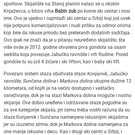
sportove. Skijalište na Staroj planini nalazi se u okolini
Knjaževca, u blizni vrha
Babin zub
po kome ski centar i nosi
ime. Ovo je ujedno i najmlađi ski centar u Srbiji koji još uvek
nije potpuno komercijalizovan i nudi priliku za odmor onima
koji žele da iskuse prirodu bez preteranih dodatnih sadržaja.
Ovo ipak ne znači da je u pitanju neuređeno skijalište, šta
više ovde je 2012. godine otvorena prva gondola sa osam
sedišta koja povezuje Jabučko ravnište i vrh Rudine. Pored
gondole tu su još 4 žičare i ski liftovi, kao i baby ski lift.
Povezani sistem staza obuhvata staze
Konjarnik, Jabučko
ravnište, Sunčana dolina
i
Markova dolina
ukupne dužine 12
kilometara, od kojih je na većini dostupno i veštačko
osneživanje, dok je na stazi Markova dolina moguće i noćno
skijanje. Ove dobro uređene i održavane staze pogodne su
za sve kategorije skijaša, pri čemu treba voditi računa da su
staze Konjarnik i Sunčana namenjene iskusnijim skijašima
jer su izuzetno strme, dok je Markova dolina namenjena za
one manje iskusne i decu. Kao i drugi ski centri u Srbiji, i