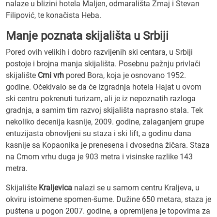
nalaze u blizini hotela Maljen, odmarališta Zmaj i Stevan
Filipović, te konačista Heba.
Manje poznata skijališta u Srbiji
Pored ovih velikih i dobro razvijenih ski centara, u Srbiji
postoje i brojna manja skijališta. Posebnu pažnju privlači
skijalište
Crni vrh
pored Bora, koja je osnovano 1952.
godine. Očekivalo se da će izgradnja hotela Hajat u ovom
ski centru pokrenuti turizam, ali je iz nepoznatih razloga
gradnja, a samim tim razvoj skijališta naprasno stala. Tek
nekoliko decenija kasnije, 2009. godine, zalaganjem grupe
entuzijasta obnovljeni su staza i ski lift, a godinu dana
kasnije sa Kopaonika je prenesena i dvosedna žičara. Staza
na Crnom vrhu duga je 903 metra i visinske razlike 143
metra.
Skijalište
Kraljevica
nalazi se u samom centru Kraljeva, u
okviru istoimene spomen-šume. Dužine 650 metara, staza je
puštena u pogon 2007. godine, a opremljena je topovima za