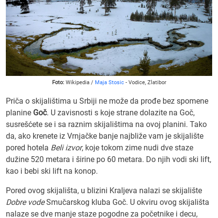
Foto:
Wikipedia /
Maja Stosic
- Vodice, Zlatibor
Priča o skijalištima u Srbiji ne može da prođe bez spomene
planine
Goč
. U zavisnosti s koje strane dolazite na Goč,
susrešćete se i sa raznim skijalištima na ovoj planini. Tako
da, ako krenete iz Vrnjačke banje najbliže vam je skijalište
pored hotela
Beli izvor
, koje tokom zime nudi dve staze
dužine 520 metara i širine po 60 metara. Do njih vodi ski lift,
kao i bebi ski lift na konop.
Pored ovog skijališta, u blizini Kraljeva nalazi se skijalište
Dobre vode
Smučarskog kluba Goč. U okviru ovog skijališta
nalaze se dve manje staze pogodne za početnike i decu,