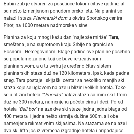
Babin zub je otvoren za posetioce tokom čitave godine, ali
sa nešto izmenjenom ponudom preko leta. Na planini se
nalazi i staza
Planinarski dom
u okviru Sportskog centra
Pirot, na 1000 metara nadmorske visine.
Planina za koju mnogi kažu dan "najlepše miriše"
Tara,
smeštena je na suprotnom kraju Srbije na granici sa
Bosnom i Hercegovinom. Blage padine ove planine posebno
su popularne za one koji se bave rekreativnom
planinarstvom, a u tu svrhu je uređeno čitav sistem
planinarskih staza dužine 120 kilometara. Ipak, kada padne
sneg, Tara postaje i skijaški centar sa nekoliko manjih ski
staza koje se uglavom nalaze u blizini velikih hotela. Tako
se u blizini hotela
"Omorika"
nalazi staza sa mini ski liftom
dužine 300 metara, namenjena početnicima i deci. Pored
hotela
"Beli bor"
nalaze dve ski staze, jedna jedna blaga od
400 metara i jedna nešto strmija dužine 600m, ali obe
namenjene rekreativnim skijašima. Na stazama se nalaze i
dva ski lifta još iz vremena izgradnje hotela i pripadajuće