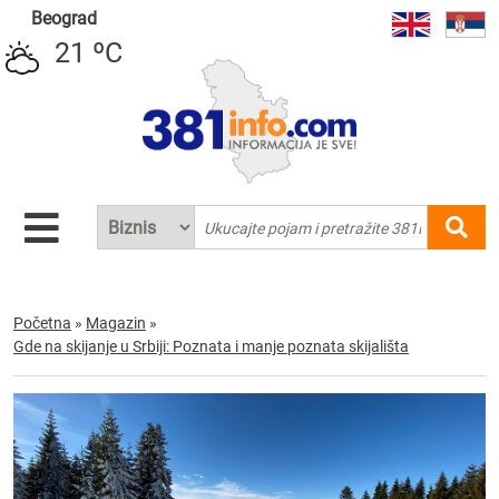
Beograd
21 ºC
Početna
»
Magazin
»
Gde na skijanje u Srbiji: Poznata i manje poznata skijališta