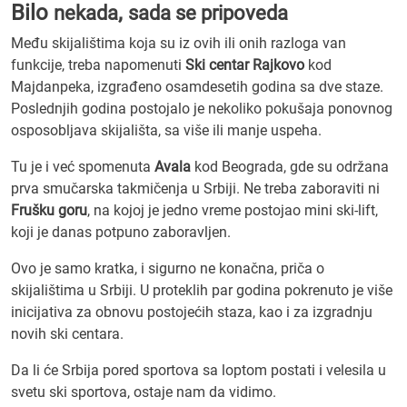
Bilo
,
nekada
sada se pripoveda
Među skijalištima koja su iz ovih ili onih razloga van
funkcije, treba napomenuti
Ski centar Rajkovo
kod
Majdanpeka, izgrađeno osamdesetih godina sa dve staze.
Poslednjih godina postojalo je nekoliko pokušaja ponovnog
osposobljava skijališta, sa više ili manje uspeha.
Tu je i već spomenuta
Avala
kod Beograda, gde su održana
prva smučarska takmičenja u Srbiji. Ne treba zaboraviti ni
Frušku goru
, na kojoj je jedno vreme postojao mini ski-lift,
koji je danas potpuno zaboravljen.
Ovo je samo kratka, i sigurno ne konačna, priča o
skijalištima u Srbiji. U proteklih par godina pokrenuto je više
inicijativa za obnovu postojećih staza, kao i za izgradnju
novih ski centara.
Da li će Srbija pored sportova sa loptom postati i velesila u
svetu ski sportova, ostaje nam da vidimo.