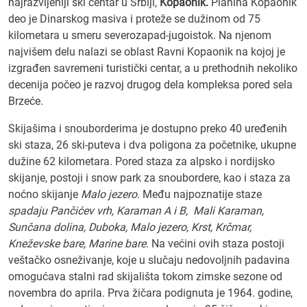
najrazvijeniji ski centar u Srbiji,
Kopaonik.
Planina Kopaonik
deo je Dinarskog masiva i proteže se dužinom od 75
kilometara u smeru severozapad-jugoistok. Na njenom
najvišem delu nalazi se oblast Ravni Kopaonik na kojoj je
izgrađen savremeni turistički centar, a u prethodnih nekoliko
decenija počeo je razvoj drugog dela kompleksa pored sela
Brzeće.
Skijašima i snouborderima je dostupno preko 40 uređenih
ski staza, 26 ski-puteva i dva poligona za početnike, ukupne
dužine 62 kilometara. Pored staza za alpsko i nordijsko
skijanje, postoji i snow park za snoubordere, kao i staza za
noćno skijanje
Malo jezero
. Među najpoznatije staze
spadaju Pančićev vrh, Karaman A i B, Mali Karaman,
Sunčana dolina, Duboka, Malo jezero, Krst, Krčmar,
Kneževske bare, Marine bare
. Na većini ovih staza postoji
veštačko osneživanje, koje u slučaju nedovoljnih padavina
omogućava stalni rad skijališta tokom zimske sezone od
novembra do aprila. Prva žičara podignuta je 1964. godine,