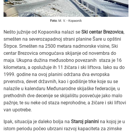
Foto:
M. V. - Kopaonik
Nešto južnije od Kopaonika nalazi se
Ski centar Brezovica
,
smešten na severozapadnoj strani planine Šare u opštini
Štrpce. Smešten na 2500 metara nadmorske visine, Ski
centar Brezovica omogućava skijanje od novembra do
maja. Ukupna dužina međusobno povezanih staza je 16
kilometara, a opslužuje ih 11 žičara i ski liftova. Iako su do
1999. godine na ovoj planini održana dva evropska
prvenstva, devet državnih, kao i godišnje trke koje su se
nalazile u kalendaru Međunarodne skijaške federacije, u
prethodnih dve decenije se skijalištu posvećuje jako malo
pažnje, te su neke od staza neprohodne, a žičare i ski liftovi
van upotrebe.
Ipak, situacija je daleko bolja na
Staroj planini
na kojoj je u
istom periodu počeo ubrzani razvoj kapaciteta za zimske