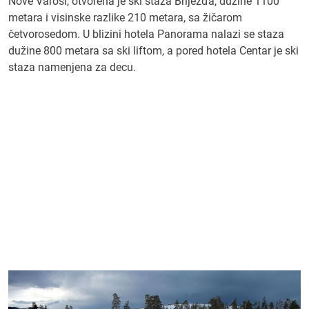
Nove Varoši, otvorena je ski staza Briježđa, dužine 1100
metara i visinske razlike 210 metara, sa žičarom
četvorosedom. U blizini hotela Panorama nalazi se staza
dužine 800 metara sa ski liftom, a pored hotela Centar je ski
staza namenjena za decu.