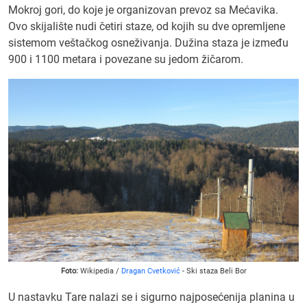
Mokroj gori, do koje je organizovan prevoz sa Mećavika.
Ovo skijalište nudi četiri staze, od kojih su dve opremljene
sistemom veštačkog osneživanja. Dužina staza je između
900 i 1100 metara i povezane su jedom žičarom.
Foto:
Wikipedia /
Dragan Cvetković
- Ski staza Beli Bor
U nastavku Tare nalazi se i sigurno najposećenija planina u