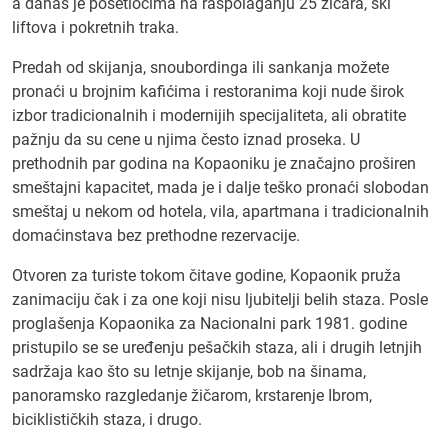
a danas je posetiocima na raspolaganju 25 žičara, ski
liftova i pokretnih traka.
Predah od skijanja, snoubordinga ili sankanja možete
pronaći u brojnim kafićima i restoranima koji nude širok
izbor tradicionalnih i modernijih specijaliteta, ali obratite
pažnju da su cene u njima često iznad proseka. U
prethodnih par godina na Kopaoniku je značajno proširen
smeštajni kapacitet, mada je i dalje teško pronaći slobodan
smeštaj u nekom od hotela, vila, apartmana i tradicionalnih
domaćinstava bez prethodne rezervacije.
Otvoren za turiste tokom čitave godine, Kopaonik pruža
zanimaciju čak i za one koji nisu ljubitelji belih staza. Posle
proglašenja Kopaonika za Nacionalni park 1981. godine
pristupilo se se uređenju pešačkih staza, ali i drugih letnjih
sadržaja kao što su letnje skijanje, bob na šinama,
panoramsko razgledanje žičarom, krstarenje Ibrom,
biciklističkih staza, i drugo.