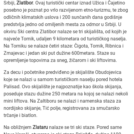
Srbiji,
Zlatibor
. Ovaj turistički centar iznad Užica i Čajetino
posebno je poznat po vrlo razvijenom etno-turizmu, te zbog
odličnih klimatskih uslova i 200 sunčanih dana godišnje
predstvlja jedno od omiljenih mesta za odmor u Srbiji. U
okviru Ski centra Zlatibor nalaze se tri skijališta, od kojih je
najveće Tornik, udaljen 9 kilometara od turističkog naselja.
Na Torniku se nalaze četiri staze: Čigota, Tornik, Ribnica i
Zmajevac i jedan ski put dužine 600metara. Staze su
opremljenje topovima za sneg, žičarom i ski liftovima.
Za decu i početnike predviđeno je skijalište Obudojevica
koje se nalazi u samom turističkom naselju pored hotela
Palisad. Ovo skijalište je najpoznatije kao škola skijanja,
poseduje stazu dužine 250 metara na kojoj se nalazi nekoli
mini liftova. Na Zaltiboru se nalazi i namenska staza za
nordijsko skijanje, Tić polje, registrovana za smučarsko
trčanje i biatlon.
Na obližnjem
Zlataru
nalaze se tri ski staze. Pored same