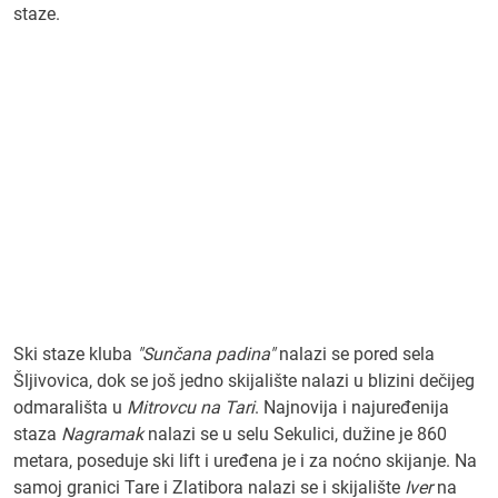
staze.
Ski staze kluba
"Sunčana padina"
nalazi se pored sela
Šljivovica, dok se još jedno skijalište nalazi u blizini dečijeg
odmarališta u
Mitrovcu na Tari
. Najnovija i najuređenija
staza
Nagramak
nalazi se u selu Sekulici, dužine je 860
metara, poseduje ski lift i uređena je i za noćno skijanje. Na
samoj granici Tare i Zlatibora nalazi se i skijalište
Iver
na