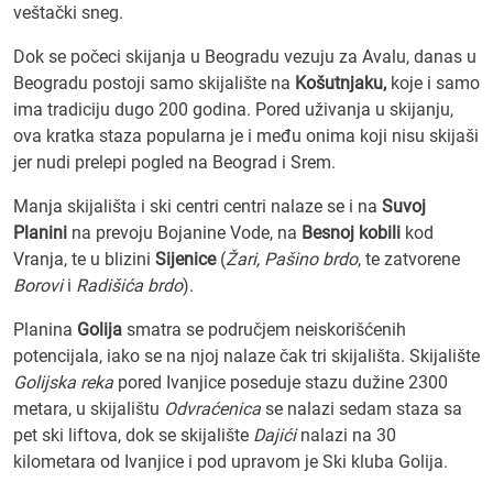
veštački sneg.
Dok se počeci skijanja u Beogradu vezuju za Avalu, danas u
Beogradu postoji samo skijalište na
Košutnjaku,
koje i samo
ima tradiciju dugo 200 godina. Pored uživanja u skijanju,
ova kratka staza popularna je i među onima koji nisu skijaši
jer nudi prelepi pogled na Beograd i Srem.
Manja skijališta i ski centri centri nalaze se i na
Suvoj
Planini
na prevoju Bojanine Vode, na
Besnoj kobili
kod
Vranja, te u blizini
Sijenice
(
Žari, Pašino brdo
, te zatvorene
Borovi
i
Radišića brdo
).
Planina
Golija
smatra se područjem neiskorišćenih
potencijala, iako se na njoj nalaze čak tri skijališta. Skijalište
Golijska reka
pored Ivanjice poseduje stazu dužine 2300
metara, u skijalištu
Odvraćenic
a
se nalazi sedam staza sa
pet ski liftova, dok se skijalište
Dajići
nalazi na 30
kilometara od Ivanjice i pod upravom je Ski kluba Golija.