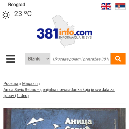
Beograd
23 ºC
Početna
»
Magazin
»
Anica Savić Rebac – genijalna novosađanka koja je sve dala za
ljubav (1. deo)