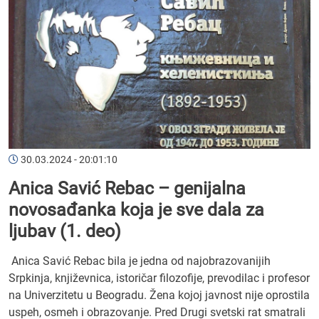
30.03.2024 - 20:01:10
Anica Savić Rebac – genijalna
novosađanka koja je sve dala za
ljubav (1. deo)
Anica Savić Rebac bila je jedna od najobrazovanijih
Srpkinja, književnica, istoričar filozofije, prevodilac i profesor
na Univerzitetu u Beogradu. Žena kojoj javnost nije oprostila
uspeh, osmeh i obrazovanje. Pred Drugi svetski rat smatrali