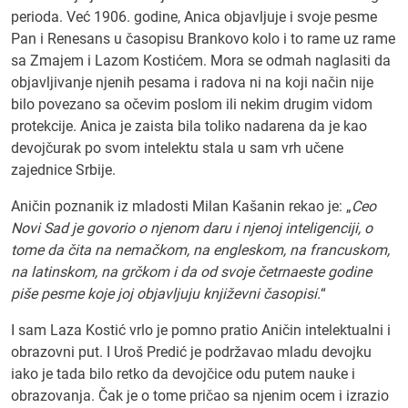
perioda. Već 1906. godine, Anica objavljuje i svoje pesme
Pan i Renesans u časopisu Brankovo kolo i to rame uz rame
sa Zmajem i Lazom Kostićem. Mora se odmah naglasiti da
objavljivanje njenih pesama i radova ni na koji način nije
bilo povezano sa očevim poslom ili nekim drugim vidom
protekcije. Anica je zaista bila toliko nadarena da je kao
devojčurak po svom intelektu stala u sam vrh učene
zajednice Srbije.
Aničin poznanik iz mladosti Milan Kašanin rekao je: „
Ceo
Novi Sad je govorio o njenom daru i njenoj inteligenciji, o
tome da čita na nemačkom, na engleskom, na francuskom,
na latinskom, na grčkom i da od svoje četrnaeste godine
piše pesme koje joj objavljuju književni časopisi.
“
I sam Laza Kostić vrlo je pomno pratio Aničin intelektualni i
obrazovni put. I Uroš Predić je podržavao mladu devojku
iako je tada bilo retko da devojčice odu putem nauke i
obrazovanja. Čak je o tome pričao sa njenim ocem i izrazio