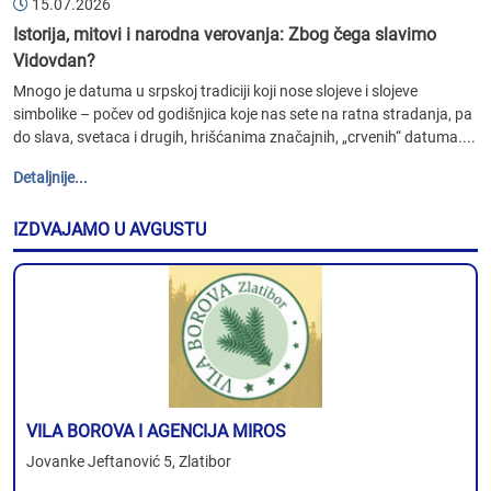
15.07.2026
Istorija, mitovi i narodna verovanja: Zbog čega slavimo
Vidovdan?
Mnogo je datuma u srpskoj tradiciji koji nose slojeve i slojeve
simbolike – počev od godišnjica koje nas sete na ratna stradanja, pa
do slava, svetaca i drugih, hrišćanima značajnih, „crvenih“ datuma....
Detaljnije...
IZDVAJAMO U AVGUSTU
VILA BOROVA I AGENCIJA MIROS
Jovanke Jeftanović 5, Zlatibor