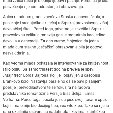
mala Anica rasla je u obilju ljubavi i pažnje. Porodica je bila
posvećenja njenom odrastanju i obrazovanju.
Anica u rodnom gradu završava Srpsku osnovnu školu, a
posle nje i srednjoškolski tečaj u Srpskoj pravoslavnoj višoj
devojačkoj školi. Pored toga, privatno je završila i Srpsku
pravoslavnu veliku gimnaziju gde je maturirala kao jedina
devojka u generaciji. Za ono vreme, činjenica da jedna
mlada cura stekne „dečačko“ obrazovanje bila je gotovo
nesvakidašnja.
Kao veoma mlada pokazala je interesovanje za književnost
i filologiju. Sa samo trinaest godina prevela je spev
„Majnfred“ Lorda Bajrona, koji je i objavljen u časopisu
Brankovo kolo. Nastavlja paralelno da se bavi pisanjem
poezije i prevodilaštvom te se fokusira na radova
predstavnika romantizma Persija Biša Šelija i Emila
Verharna. Pored toga, počela je i da piše svoj literarni opus
koji nimalo nije bio dečijeg tipa, već vrlo zreo. Tako su njena
rana ozbiljnija ostvarenja nadahnuta likovima iz antičkog