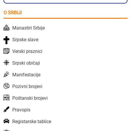
O SRBIJI
Manastiri Srbije
Srpske slave
Verski praznici
Srpski običaji
Manifestacije
Pozivni brojevi
Poštanski brojevi
Pravopis
Registarske tablice