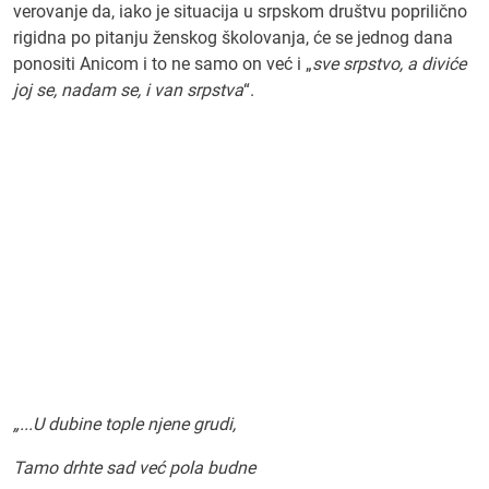
verovanje da, iako je situacija u srpskom društvu poprilično
rigidna po pitanju ženskog školovanja, će se jednog dana
ponositi Anicom i to ne samo on već i „
sve srpstvo, a diviće
joj se, nadam se, i van srpstva
“.
„...U dubine tople njene grudi,
Tamo drhte sad već pola budne