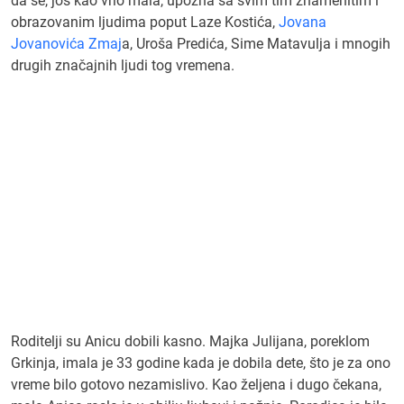
da se, još kao vrlo mala, upozna sa svim tim znamenitim i
obrazovanim ljudima poput Laze Kostića,
Jovana
Jovanovića Zmaj
a, Uroša Predića, Sime Matavulja i mnogih
drugih značajnih ljudi tog vremena.
Roditelji su Anicu dobili kasno. Majka Julijana, poreklom
Grkinja, imala je 33 godine kada je dobila dete, što je za ono
vreme bilo gotovo nezamislivo. Kao željena i dugo čekana,