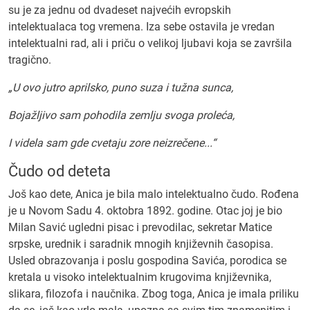
su je za jednu od dvadeset najvećih evropskih
intelektualaca tog vremena. Iza sebe ostavila je vredan
intelektualni rad, ali i priču o velikoj ljubavi koja se završila
tragično.
„U ovo jutro aprilsko, puno suza i tužna sunca,
Bojažljivo sam pohodila zemlju svoga proleća,
I videla sam gde cvetaju zore neizrečene...“
Čudo od deteta
Još kao dete, Anica je bila malo intelektualno čudo. Rođena
je u Novom Sadu 4. oktobra 1892. godine. Otac joj je bio
Milan Savić ugledni pisac i prevodilac, sekretar Matice
srpske, urednik i saradnik mnogih književnih časopisa.
Usled obrazovanja i poslu gospodina Savića, porodica se
kretala u visoko intelektualnim krugovima književnika,
slikara, filozofa i naučnika. Zbog toga, Anica je imala priliku