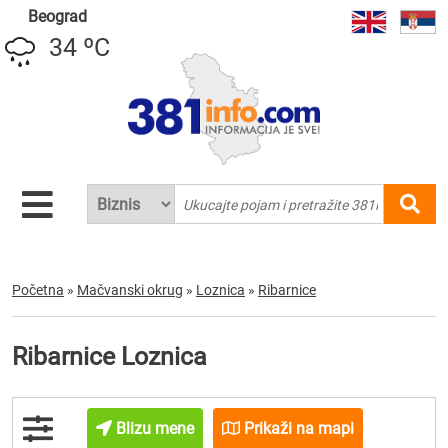
Beograd
34 ºC
Početna
»
Mačvanski okrug
»
Loznica
»
Ribarnice
Ribarnice Loznica
Blizu mene
Prikaži na mapi