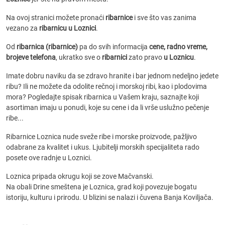
Na ovoj stranici možete pronaći
ribarnice
i sve što vas zanima
vezano za
ribarnicu u Loznici
.
Od
ribarnica (ribarnice)
pa do svih informacija
cene, radno vreme,
brojeve telefona
, ukratko sve o
ribarnici
zato pravo
u Loznicu
.
Imate dobru naviku da se zdravo hranite i bar jednom nedeljno jedete
ribu? Ili ne možete da odolite rečnoj i morskoj ribi, kao i plodovima
mora? Pogledajte spisak ribarnica u Vašem kraju, saznajte koji
asortiman imaju u ponudi, koje su cene i da li vrše uslužno pečenje
ribe...
Ribarnice Loznica nude sveže ribe i morske proizvode, pažljivo
odabrane za kvalitet i ukus. Ljubitelji morskih specijaliteta rado
posete ove radnje u Loznici.
Loznica pripada okrugu koji se zove Mačvanski.
Na obali Drine smeštena je Loznica, grad koji povezuje bogatu
istoriju, kulturu i prirodu. U blizini se nalazi i čuvena Banja Koviljača.