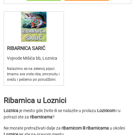
RIBARNICA SARIĆ
Vojvode Mišića bb, Loznica
Nalazimo se na zelenoj pijaci .
Imamo sve vrste ribe, smrznutu i
svežu i pečemo po porudžbini.
Ribarnica u Loznici
Loznica
je mesto gde živite ili se nalazite u prolazu
Loznicom
i u
potrazi ste za
ribarnicama
?
Ne morate pretraživati dalje za
ribarnicom ili ribarnicama
u okolini
Loznice
jer ste na pravom mestu.