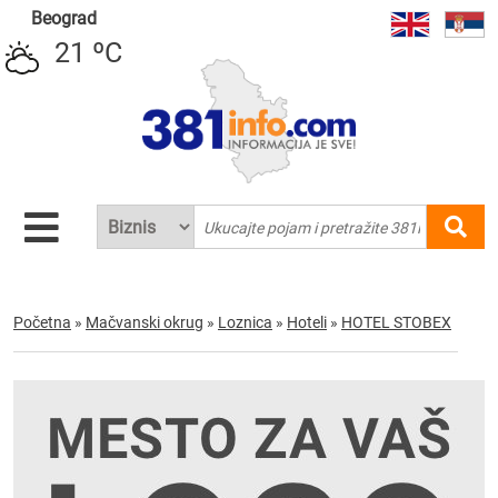
Beograd
21 ºC
Početna
»
Mačvanski okrug
»
Loznica
»
Hoteli
»
HOTEL STOBEX