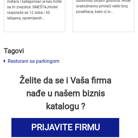
udobnosti svojim gostima. Hotel
metara i kategorisan je kao hotel
svakodnevno privlači veliki broj
sa tri zvezdice. SMEŠTAJHotel
posetilaca, kako iz lo...
raspolaže sa 12 soba i 30
ležajeva, opremljenih...
Tagovi
Restorani sa parkingom
Želite da se i Vaša firma
nađe u našem biznis
katalogu ?
PRIJAVITE FIRMU