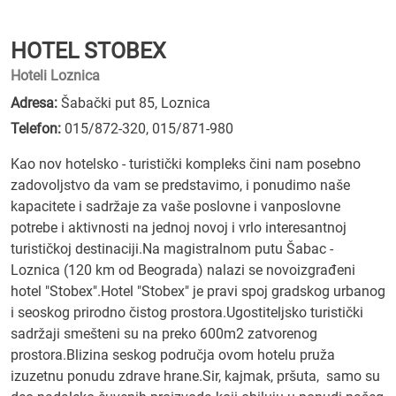
HOTEL STOBEX
Hoteli Loznica
Adresa:
Šabački put 85, Loznica
Telefon:
015/872-320
,
015/871-980
Kao nov hotelsko - turistički kompleks čini nam posebno
zadovoljstvo da vam se predstavimo, i ponudimo naše
kapacitete i sadržaje za vaše poslovne i vanposlovne
potrebe i aktivnosti na jednoj novoj i vrlo interesantnoj
turističkoj destinaciji.Na magistralnom putu Šabac -
Loznica (120 km od Beograda) nalazi se novoizgrađeni
hotel "Stobex".Hotel "Stobex" je pravi spoj gradskog urbanog
i seoskog prirodno čistog prostora.Ugostiteljsko turistički
sadržaji smešteni su na preko 600m2 zatvorenog
prostora.Blizina seskog područja ovom hotelu pruža
izuzetnu ponudu zdrave hrane.Sir, kajmak, pršuta, samo su