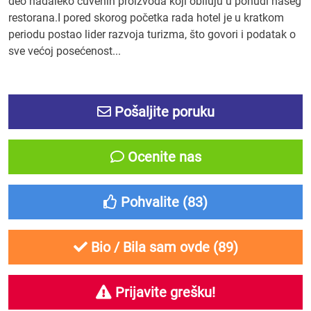
deo nadaleko čuvenih proizvoda koji obiluju u ponudi našeg
restorana.I pored skorog početka rada hotel je u kratkom
periodu postao lider razvoja turizma, što govori i podatak o
sve većoj posećenost...
Pošaljite poruku
Ocenite nas
Pohvalite (
83
)
Bio / Bila sam ovde (
89
)
Prijavite grešku!