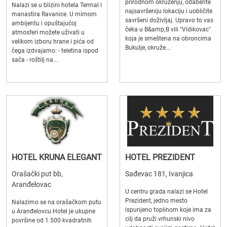
prirodnom okruženju, odaberite
Nalazi se u blizini hotela Termal i
najsavršeniju lokaciju i uobličite
manastira Ravanice. U mirnom
savršeni doživljaj. Upravo to vas
ambijentu i opuštajućoj
čeka u B&amp;B vili "Vidikovac"
atmosferi možete uživati u
koja je smeštena na obroncima
velikom izboru hrane i pića od
Bukulje, okruže...
čega izdvajamo: - teletina ispod
sača - roštilj na...
HOTEL KRUNA ELEGANT
HOTEL PREZIDENT
Orašački put bb,
Sađevac 181, Ivanjica
Aranđelovac
U centru grada nalazi se Hotel
Prezident, jedno mesto
Nalazimo se na orašačkom putu
ispunjeno toplinom koje ima za
u Aranđelovcu.Hotel je ukupne
cilj da pruži vrhunski nivo
površine od 1.500 kvadratnih