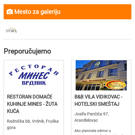
Mesto za galeriju
Preporučujemo
RESTORAN DOMAĆE
B&B VILA VIDIKOVAC -
KUHINJE MINES - ŽUTA
HOTELSKI SMEŠTAJ
KUĆA
Josifa Pančića 97,
Aranđelovac
Radnička bb, Vrdnik, Fruška
gora
Ako planirate odmor u