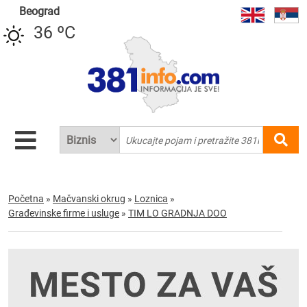
Beograd
36 ºC
Početna
»
Mačvanski okrug
»
Loznica
»
Građevinske firme i usluge
»
TIM LO GRADNJA DOO