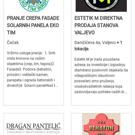
PRANJE CREPA FASADE
ESTETIK M DIREKTNA
SOLARNIH PANELA EKO
PRODAJA STANOVA
TIM
VALJEVO
Čačak
Daničićeva 4a, Valjevo
+ 1
lokacija
Vršimo usluge pranja: 1. Svih
vrsta krovova na vašim
Estetik M je Vaša pouzdana
objektima (crep, lim, tegola)2.
adresa za investicije i izgradnju
Fasade3. Podova (behaton,
stambeno poslovnih objekata.Sa
prirodni i veštački kamen,
višegodišnjim iskustvom
parapeta i ograda betonskih i
posvećeni smo pružanju
drvenih)4. Solarni paneliNaš t...
visokokvalitetnih rešenja koja
zadovoljavaju potrebe naših kl...