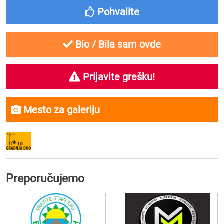
Pohvalite
Bio / Bila sam ovde
Prijavite grešku!
Mesto za galeriju
Preporučujemo