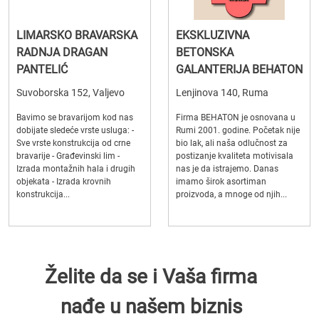
LIMARSKO BRAVARSKA
EKSKLUZIVNA
RADNJA DRAGAN
BETONSKA
PANTELIĆ
GALANTERIJA BEHATON
Suvoborska 152, Valjevo
Lenjinova 140, Ruma
Bavimo se bravarijom kod nas
Firma BEHATON je osnovana u
dobijate sledeće vrste usluga: -
Rumi 2001. godine. Početak nije
Sve vrste konstrukcija od crne
bio lak, ali naša odlučnost za
bravarije - Građevinski lim -
postizanje kvaliteta motivisala
Izrada montažnih hala i drugih
nas je da istrajemo. Danas
objekata - Izrada krovnih
imamo širok asortiman
konstrukcija...
proizvoda, a mnoge od njih...
Želite da se i Vaša firma
nađe u našem biznis