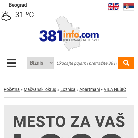
Beograd
31 ºC
Početna
»
Mačvanski okrug
»
Loznica
»
Apartmani
»
VILA NEŠIĆ