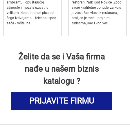
ambijentu i opuštajućoj
restoran Park Kod Novice. Zbog
atmosferi možete uživati u
svoje kvalitetne ponude, za koju
velikom izboru hrane i pića od
je zaslužan vlasnik restorana,
čega izdvajamo: - teletina ispod
omiljen je među brojnim
sača - roštilj na...
turistima, kao i kod veći...
Želite da se i Vaša firma
nađe u našem biznis
katalogu ?
PRIJAVITE FIRMU