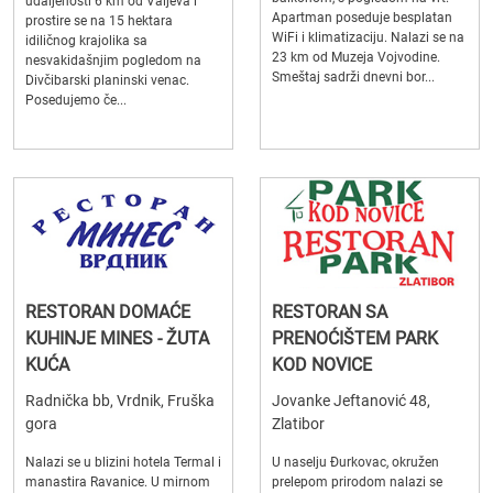
udaljenosti 6 km od Valjeva i
Apartman poseduje besplatan
prostire se na 15 hektara
WiFi i klimatizaciju. Nalazi se na
idiličnog krajolika sa
23 km od Muzeja Vojvodine.
nesvakidašnjim pogledom na
Smeštaj sadrži dnevni bor...
Divčibarski planinski venac.
Posedujemo če...
RESTORAN DOMAĆE
RESTORAN SA
KUHINJE MINES - ŽUTA
PRENOĆIŠTEM PARK
KUĆA
KOD NOVICE
Radnička bb, Vrdnik, Fruška
Jovanke Jeftanović 48,
gora
Zlatibor
Nalazi se u blizini hotela Termal i
U naselju Đurkovac, okružen
manastira Ravanice. U mirnom
prelepom prirodom nalazi se