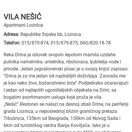
VILA NEŠIĆ
Apartmani Loznica
Adresa:
Republike Srpske bb, Loznica
Telefon:
015/879-874
,
015/879-875
,
060/820-18-78
Reka Drina je oduvek svojom lepotom mamila uzdahe
putnika namernika, umetnika, ribolovaca, ljubitelja vode i
prirode. Jedan jugoslovenski pisac je u svojoj knjizi zapisao:
“Drina je za me jedan od najdubljih doživljaja. Zanosila me
je kao neko živo, božanstveno biće”.Podjednako očaravajući
I jedan od najlepših ugostiteljskih objekata na Drini, sa
bogatim asortimanom usluga koje pruža je vila
„Nešić“.Restoran se nalazi na desnoj obali Drine, na periferiji
grada Loznica, u neposrednoj blizini graničnog prelaza
Trbušnica, 135km od Beograda, 130km od Novog Sada i
6km od turističkog centra Banja Koviljača. Iako je u