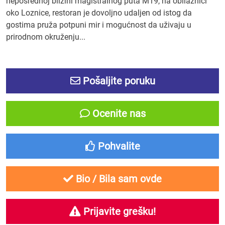
neposrednoj blizini magistralnog puta M19, na obilaznici
oko Loznice, restoran je dovoljno udaljen od istog da
gostima pruža potpuni mir i mogućnost da uživaju u
prirodnom okruženju...
Pošaljite poruku
Ocenite nas
Pohvalite
Bio / Bila sam ovde
Prijavite grešku!