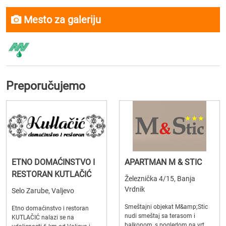
Mesto za galeriju
Preporučujemo
ETNO DOMAĆINSTVO I
APARTMAN M & STIC
RESTORAN KUTLAČIĆ
Železnička 4/15, Banja
Vrdnik
Selo Zarube, Valjevo
Smeštajni objekat M&amp;Stic
Etno domaćinstvo i restoran
nudi smeštaj sa terasom i
KUTLAČIĆ nalazi se na
balkonom, s pogledom na vrt.