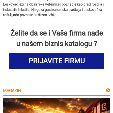
Leskovac leži na obali reke Veternice i poznat je kao grad roštilja i
industrije tekstila. Njegova gastronomska tradicija i Leskovačka
roštiljijada poznate su širom Srbije.
Želite da se i Vaša firma nađe
u našem biznis katalogu ?
PRIJAVITE FIRMU
MAGAZIN