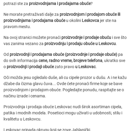
potrazi ste za
proizvodnjama i prodajama obuće
?
Ne morate pretraživati dalje za
proizvodnjom i prodajom obuće ili
proizvodnjama i prodajama obuće
u okolini
Leskovca
jer ste na
pravom mestu.
Na ovoj stranici možete pronaći
proizvodnje i prodaje obuću
i sve što
vas zanima vezano za
proizvodnju i prodaju obuće u Leskovcu
.
Od
proizvodnji i prodajama obuće (proizvodnje i prodaje obuće)
pa
do svih informacija
cene, radno vreme, brojeve telefona
, ukratko sve
o
proizvodnji i prodaji obuće
zato pravo
u Leskovac
.
Oči možda jesu ogledalo duše, ali cu cipele prozor u dušu. A i ne kažu
džabe da čizma glavu čuva... Ovde ćete pronaći firme koje se bave
proizvodnjom i prodajom obuće. Pogledajte ponudu, raspitajte se o
načinu izrade i cenama.
Proizvodnja i prodaja obuće Leskovac nudi širok asortiman cipela,
patika i modnih modela. Posetioci mogu uživati u udobnosti, stilu i
kvalitetu u Leskovcu.
Leskovac pripada okrugu koji se zove Jablanički.