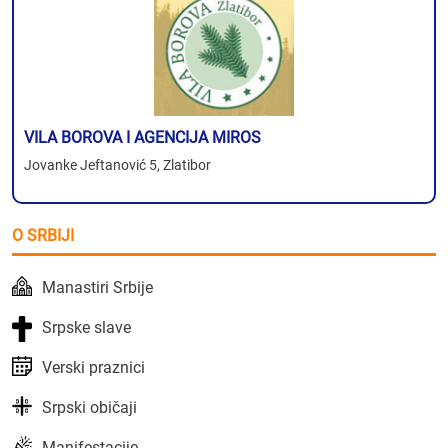
VILA BOROVA I AGENCIJA MIROS
Jovanke Jeftanović 5, Zlatibor
O SRBIJI
Manastiri Srbije
Srpske slave
Verski praznici
Srpski običaji
Manifestacije