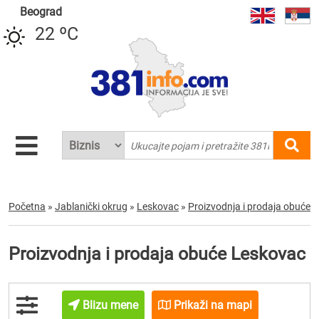
Beograd
22 ºC
Početna
»
Jablanički okrug
»
Leskovac
»
Proizvodnja i prodaja obuće
Proizvodnja i prodaja obuće Leskovac
Blizu mene
Prikaži na mapi