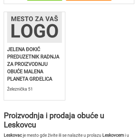
JELENA ĐOKIĆ
PREDUZETNIK RADNJA
ZA PROIZVODNJU
OBUĆE MALENA
PLANETA GRDELICA
Železnička 51
Proizvodnja i prodaja obuće u
Leskovcu
Leskovac
je mesto gde živite ili se nalazite u prolazu
Leskovcem
i u