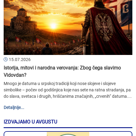
15.07.2026
Istorija, mitovi i narodna verovanja: Zbog čega slavimo
Vidovdan?
Mnogo je datuma u srpskoj tradiciji koji nose slojeve i slojeve
simbolike – počev od godišnjica koje nas sete na ratna stradanja, pa
do slava, svetaca i drugih, hrišćanima značajnih, „crvenih“ datuma....
Detaljnije...
IZDVAJAMO U AVGUSTU